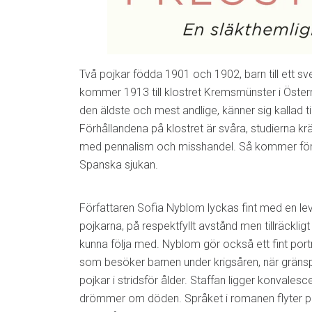
Två pojkar födda 1901 och 1902, barn till ett sv
kommer 1913 till klostret Kremsmünster i Österr
den äldste och mest andlige, känner sig kallad ti
Förhållandena på klostret är svåra, studierna kr
med pennalism och misshandel. Så kommer först
Spanska sjukan.
Författaren Sofia Nyblom lyckas fint med en le
pojkarna, på respektfyllt avstånd men tillräckligt
kunna följa med. Nyblom gör också ett fint port
som besöker barnen under krigsåren, när gränsp
pojkar i stridsför ålder. Staffan ligger konvales
drömmer om döden. Språket i romanen flyter p