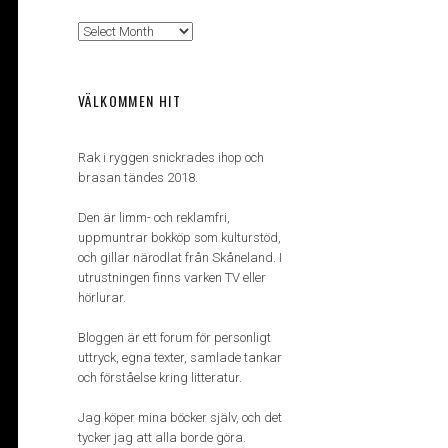
Arkiv
VÄLKOMMEN HIT
Rak i ryggen snickrades ihop och
brasan tändes 2018.
Den är limm- och reklamfri,
uppmuntrar bokköp som kulturstöd,
och gillar närodlat från Skåneland. I
utrustningen finns varken TV eller
hörlurar.
Bloggen är ett forum för personligt
uttryck, egna texter, samlade tankar
och förståelse kring litteratur.
Jag köper mina böcker själv, och det
tycker jag att alla borde göra.