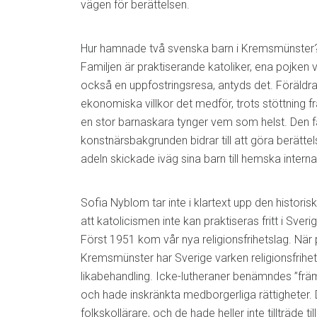
vägen för berättelsen.
Hur hamnade två svenska barn i Kremsmünster? 
Familjen är praktiserande katoliker, ena pojken vi
också en uppfostringsresa, antyds det. Föräldr
ekonomiska villkor det medför, trots stöttning fr
en stor barnaskara tynger vem som helst. Den f
konstnärsbakgrunden bidrar till att göra berättel
adeln skickade iväg sina barn till hemska interna
Sofia Nyblom tar inte i klartext upp den histori
att katolicismen inte kan praktiseras fritt i Sver
Först 1951 kom vår nya religionsfrihetslag. När p
Kremsmünster har Sverige varken religionsfrihet
likabehandling. Icke-lutheraner benämndes ”fr
och hade inskränkta medborgerliga rättigheter. D
folkskollärare, och de hade heller inte tillträde til