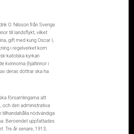
rik O. Nilsson från Sverige.
till landsflykt, vilket
ina, gift med kung Oscar I,
kning i regelverket kom
sk-katolska kyrkan
 kvinnorna (hjältinnor i
 av deras döttrar ska ha
ka församlingarna att
, och den administrativa
 tillhandahålla nödvändiga
erna. Beroendet uppfattades
t. Tre år senare, 1913,