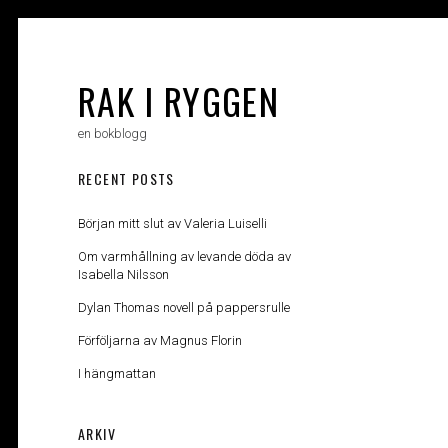
Skip
to
content
RAK I RYGGEN
en bokblogg
RECENT POSTS
Början mitt slut av Valeria Luiselli
Om varmhållning av levande döda av
Isabella Nilsson
Dylan Thomas novell på pappersrulle
Förföljarna av Magnus Florin
I hängmattan
ARKIV