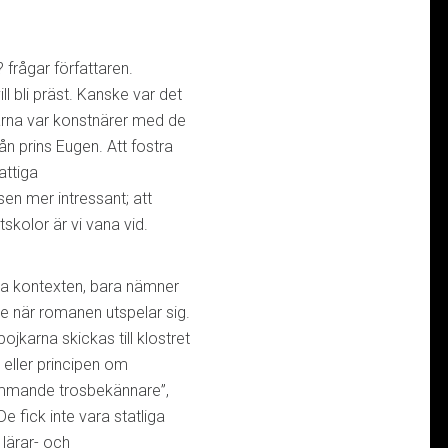
frågar författaren.
ll bli präst. Kanske var det
arna var konstnärer med de
ån prins Eugen. Att fostra
attiga
sen mer intressant; att
tskolor är vi vana vid.
ska kontexten, bara nämner
ige när romanen utspelar sig.
ojkarna skickas till klostret
 eller principen om
ämmande trosbekännare”,
e fick inte vara statliga
l lärar- och