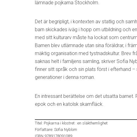
lämnade pojkarna Stockholm.
Det är begripligt, i kontexten av statlig och samhä
barn skickades iväg i hopp om utbildning och en 
med sitt kulturarv måste ha lockat som centrum
Barnen blev utlämnade utan sina föräldrar, i fr
mäktig organisation med tystnadskultur. Brev 
saknas helt i familjens samling, skriver Sofia N
finner sitt språk och sin plats först i efterhan
generationer i denna roman.
En intressant berättelse om det utsatta barnet. 
epok och en katolsk skamfläck.
Titel: Pojkarna i klostret : en släkthemlighet
Författare: Sofia Nyblom
ISBN 9789178091089