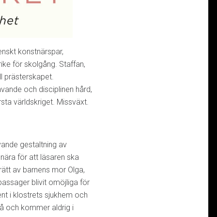
enskt konstnärspar,
ike för skolgång. Staffan,
ll prästerskapet.
ävande och disciplinen hård,
a världskriget. Missväxt.
vande gestaltning av
 nära för att läsaren ska
rätt av barnens mor Olga,
assager blivit omöjliga för
cent i klostrets sjukhem och
å och kommer aldrig i