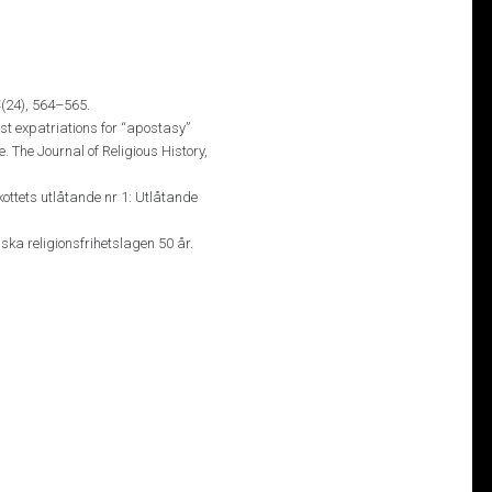
4
(24), 564–565.
ast expatriations for “apostasy”
 The Journal of Religious History,
kottets utlåtande nr 1: Utlåtande
nska religionsfrihetslagen 50 år.