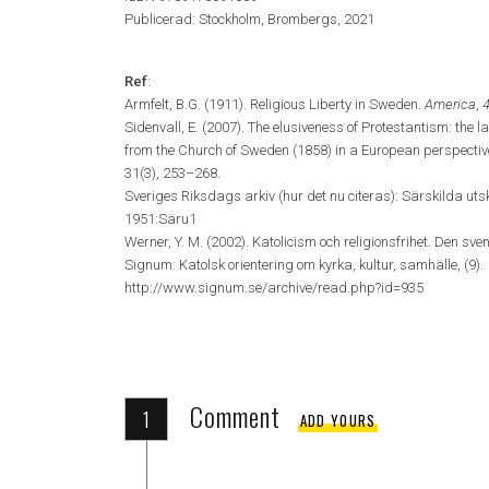
Publicerad: Stockholm, Brombergs, 2021
Ref
:
Armfelt, B.G. (1911). Religious Liberty in Sweden.
America
,
Sidenvall, E. (2007). The elusiveness of Protestantism: the l
from the Church of Sweden (1858) in a European perspective.
31(3), 253–268.
Sveriges Riksdags arkiv (hur det nu citeras): Särskilda uts
1951:Säru1
Werner, Y. M. (2002). Katolicism och religionsfrihet. Den sve
Signum: Katolsk orientering om kyrka, kultur, samhälle, (9).
http://www.signum.se/archive/read.php?id=935
Comment
1
ADD YOURS