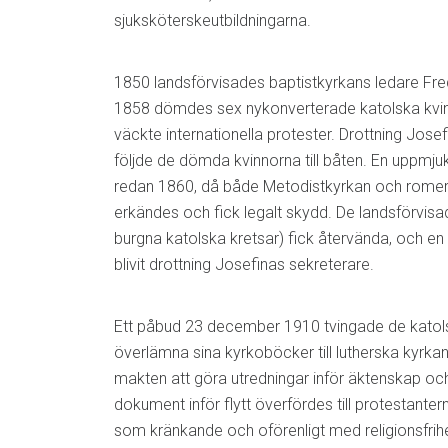
sjuksköterskeutbildningarna.
1850 landsförvisades baptistkyrkans ledare Fred
1858 dömdes sex nykonverterade katolska kvinnor 
väckte internationella protester. Drottning Josef
följde de dömda kvinnorna till båten. En uppmju
redan 1860, då både Metodistkyrkan och romer
erkändes och fick legalt skydd. De landsförvisade
burgna katolska kretsar) fick återvända, och en
blivit drottning Josefinas sekreterare.
Ett påbud 23 december 1910 tvingade de katols
överlämna sina kyrkoböcker till lutherska kyrkan
makten att göra utredningar inför äktenskap och
dokument inför flytt överfördes till protestant
som kränkande och oförenligt med religionsfrihe