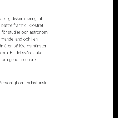
llelig diskriminering, att
bättre framtid. Klostret
 för studier och astronomi.
ämmande land och i en
från åren på Kremsmünster
yblom. En del svåra saker
d – som genom senare
Personligt om en historisk