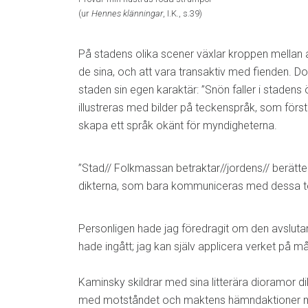
(ur
Hennes klänningar
, I.K., s.39)
På stadens olika scener växlar kroppen mellan
de sina, och att vara transaktiv med fienden. Do
staden sin egen karaktär: ”Snön faller i stadens
illustreras med bilder på teckenspråk, som förs
skapa ett språk okänt för myndigheterna.
”Stad// Folkmassan betraktar//jordens// berättel
dikterna, som bara kommuniceras med dessa t
Personligen hade jag föredragit om den avslut
hade ingått; jag kan själv applicera verket på 
Kaminsky skildrar med sina litterära dioramor d
med motståndet och maktens hämndaktioner med