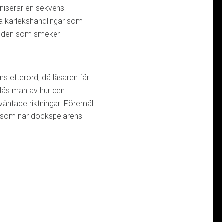
aniserar en sekvens
ga kärlekshandlingar som
vinden som smeker
s efterord, då läsaren får
slås man av hur den
oväntade riktningar. Föremål
, som när dockspelarens