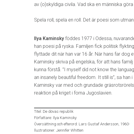
av (o)skyldiga civila. Vad ska en människa göra
Spela roll, spela en roll. Det är poesi som utmana
Ilya Kaminsky
föddes 1977 i Odessa, nuvarande
han poesi på ryska. Familjen fick politisk flykti
flyttade dit när han var 16 år. När hans far dog e
Kaminsky skriva på engelska, för att hans familj
kunna förstå. ”I myself did not know the language.
an insanely beautiful freedom. It still is”, sa han i
Kaminsky var med och grundade gräsrotsrörel
reaktion på kriget i forna Jugoslavien.
Titel: De dövas republik
Författare: Ilya Kaminsky
Översättning och efterord: Lars Gustaf Andersson, 1960-
llustrationer: Jennifer Whitten