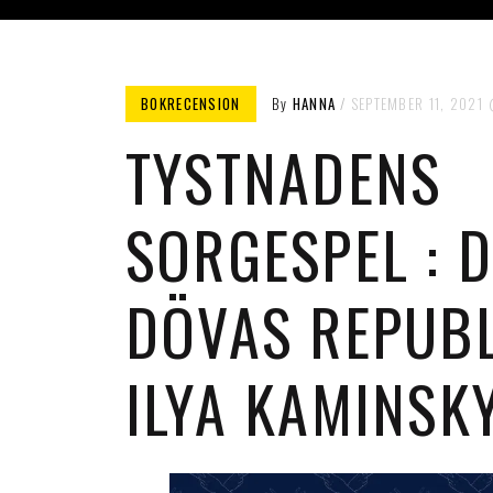
BOKRECENSION
By
HANNA
SEPTEMBER 11, 2021
TYSTNADENS
SORGESPEL : D
DÖVAS REPUBL
ILYA KAMINSK