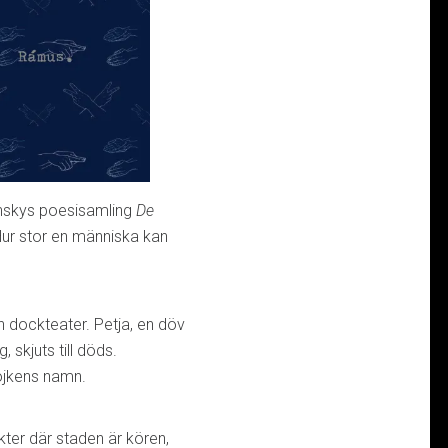
inskys poesisamling
De
 Hur stor en människa kan
 dockteater. Petja, en döv
skjuts till döds.
pojkens namn.
ter där staden är kören,