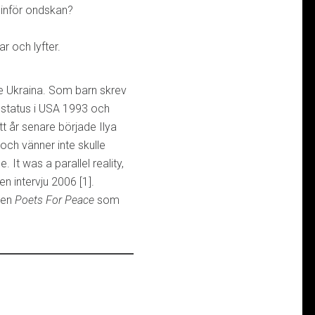
 inför ondskan?
r och lyfter.
 Ukraina. Som barn skrev
ngstatus i USA 1993 och
tt år senare började Ilya
 och vänner inte skulle
 It was a parallel reality,
 en intervju 2006 [1].
sen
Poets For Peace
som