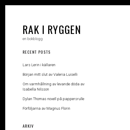
Skip
to
content
RAK I RYGGEN
en bokblogg
RECENT POSTS
Lars Lerin i källaren
Början mitt slut av Valeria Luiselli
Om varmhållning av levande döda av
Isabella Nilsson
Dylan Thomas novell på pappersrulle
Förföljarna av Magnus Florin
ARKIV