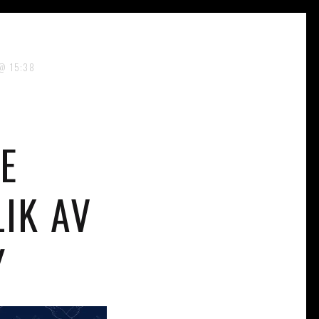
15:38
E
IK AV
Y