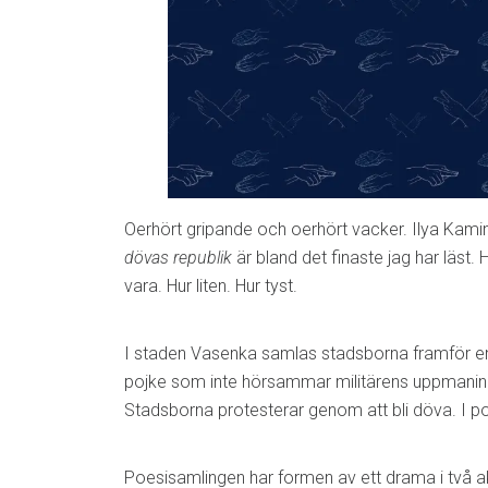
Oerhört gripande och oerhört vacker. Ilya Kam
dövas republik
är bland det finaste jag har läst.
vara. Hur liten. Hur tyst.
I staden Vasenka samlas stadsborna framför en
pojke som inte hörsammar militärens uppmaning, 
Stadsborna protesterar genom att bli döva. I 
Poesisamlingen har formen av ett drama i två ak