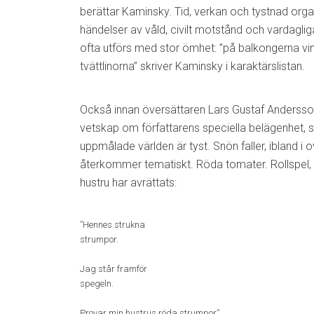
berättar Kaminsky. Tid, verkan och tystnad org
händelser av våld, civilt motstånd och vardagli
ofta utförs med stor ömhet: ”på balkongerna 
tvättlinorna” skriver Kaminsky i karaktärslistan.
Också innan översättaren Lars Gustaf Andersson
vetskap om författarens speciella belägenhet, 
uppmålade världen är tyst. Snön faller, ibland i 
återkommer tematiskt. Röda tomater. Rollspel
hustru har avrättats:
”Hennes strukna
strumpor.
Jag står framför
spegeln.
Provar min hustrus röda strumpor”