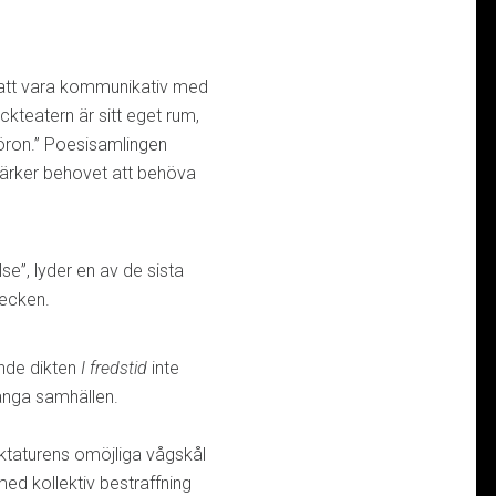
 att vara kommunikativ med
ckteatern är sitt eget rum,
 öron.” Poesisamlingen
tärker behovet att behöva
se”, lyder en av de sista
ecken.
ande dikten
I fredstid
inte
många samhällen.
iktaturens omöjliga vågskål
 kollektiv bestraffning