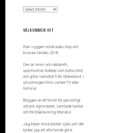
Arkiv
VÄLKOMMEN HIT
Rak i ryggen snickrades ihop och
brasan tändes 2018.
Den är limm- och reklamfri,
uppmuntrar bokköp som kulturstöd,
och gillar närodlat från Skåneland. I
utrustningen finns varken TV eller
hörlurar.
Bloggen är ett forum för personligt
uttryck, egna texter, samlade tankar
och förståelse kring litteratur.
Jag köper mina böcker själv, och det
tycker jag att alla borde göra.