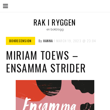
Menu
Skip
RAK I RYGGEN
to
en bokblogg
content
BOKRECENSION
By
HANNA
MARCH 19, 2023
23:04
MIRIAM TOEWS –
ENSAMMA STRIDER