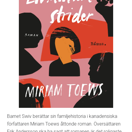
Barnet Swiv berättar sin familjehistoria i kanadensiska
författaren Miriam Toews åttonde roman. Översättaren
Erik Andersson ska ha sagt att romanen är det roligaste