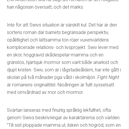
han någonsin översatt, och det märks.
Inte för att Swivs situation är särskilt kul. Det här är den
sortens roman där barnets begränsade perspektiv,
opålitlighet och lättsamma ton röjer vuxenvärldens
komplicerade relations- och livsprojekt. Swiv lever med
en skör, höggravid skådespelar-mamma och en
gränslös, hjärtsjuk mormor som varit både anarkist och
djupt kristen. Swiv, som är i lågstadieåldern, har inte gått i
skolan på två månader pga våld i skolmiljön.
Fight Night
är romanens originaltitel. Nioåringen är fullt sysselsatt
med omvårdnad av mor och mormor.
Svärtan lanseras med finurlig språklig lekfullhet, ofta
genom Swivs beskrivningar av karaktärerna och världen.
”Till sist ploppade mamma ut, ilsken och högröd, som en