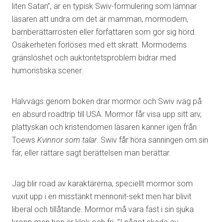
liten Satan”, är en typisk Swiv-formulering som lämnar
läsaren att undra om det är mamman, mormodern,
barnberättarrösten eller författaren som gör sig hörd.
Osäkerheten förlöses med ett skratt. Mormoderns
gränslöshet och auktoritetsproblem bidrar med
humoristiska scener.
Halvvägs genom boken drar mormor och Swiv iväg på
en absurd roadtrip till USA. Mormor får visa upp sitt arv,
plattyskan och kristendomen läsaren känner igen från
Toews
Kvinnor som talar
. Swiv får höra sanningen om sin
far, eller rättare sagt berättelsen man berättar.
Jag blir road av karaktärerna, speciellt mormor som
vuxit upp i en misstänkt mennonit-sekt men har blivit
liberal och tillåtande. Mormor må vara fast i sin sjuka