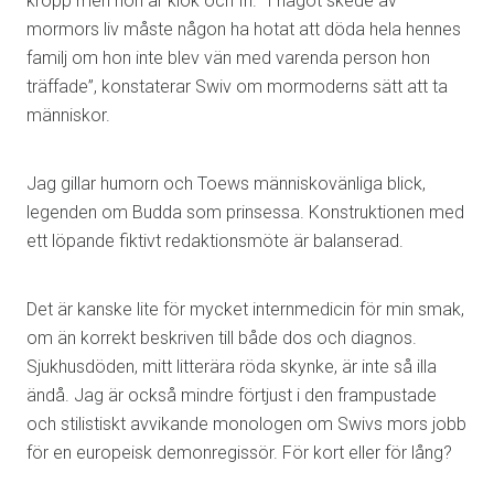
kropp men hon är klok och fri. ”I något skede av
mormors liv måste någon ha hotat att döda hela hennes
familj om hon inte blev vän med varenda person hon
träffade”, konstaterar Swiv om mormoderns sätt att ta
människor.
Jag gillar humorn och Toews människovänliga blick,
legenden om Budda som prinsessa. Konstruktionen med
ett löpande fiktivt redaktionsmöte är balanserad.
Det är kanske lite för mycket internmedicin för min smak,
om än korrekt beskriven till både dos och diagnos.
Sjukhusdöden, mitt litterära röda skynke, är inte så illa
ändå. Jag är också mindre förtjust i den frampustade
och stilistiskt avvikande monologen om Swivs mors jobb
för en europeisk demonregissör. För kort eller för lång?