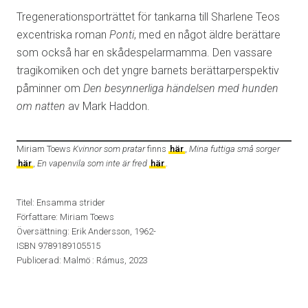
Tregenerationsporträttet för tankarna till Sharlene Teos
excentriska roman
Ponti
, med en något äldre berättare
som också har en skådespelarmamma. Den vassare
tragikomiken och det yngre barnets berättarperspektiv
påminner om
Den besynnerliga händelsen med hunden
om natten
av Mark Haddon.
Miriam Toews
Kvinnor som pratar
finns
här
,
Mina futtiga små sorger
här
,
En vapenvila som inte är fred
här
.
Titel: Ensamma strider
Författare: Miriam Toews
Översättning: Erik Andersson, 1962-
ISBN 9789189105515
Publicerad: Malmö : Rámus, 2023