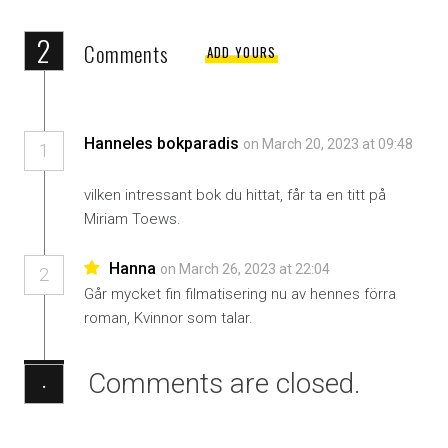
2
Comments
ADD YOURS
Hanneles bokparadis
on March 20, 2023 at 09:48
1
vilken intressant bok du hittat, får ta en titt på
Miriam Toews.
Hanna
on March 26, 2023 at 22:04
2
Går mycket fin filmatisering nu av hennes förra
roman, Kvinnor som talar.
Comments are closed.
·