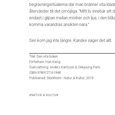
begravningsritualerna där man bränner vita kläde
återvänder till det omöjliga: ”Mitt liv innebär att d
endast i glipan mellan mörker och ljus, i den blå
komma varandras ansikten nära.”
Sen kom jag inte längre. Kanske säger det allt.
Titel: Den vita boken
Författare: Han Kang
Översättning: Anders Karlsson & Okkyoung Park
ISBN 9789127161948
Publicerad: Stockholm : Natur & Kultur, 2019
Tagged
NATUR & KULTUR
with: