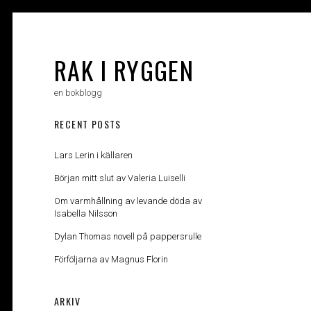
Skip
to
content
RAK I RYGGEN
en bokblogg
RECENT POSTS
Lars Lerin i källaren
Början mitt slut av Valeria Luiselli
Om varmhållning av levande döda av
Isabella Nilsson
Dylan Thomas novell på pappersrulle
Förföljarna av Magnus Florin
ARKIV