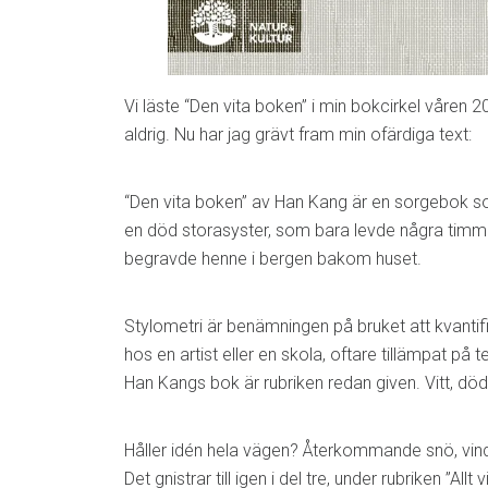
Vi läste “Den vita boken” i min bokcirkel våren
aldrig. Nu har jag grävt fram min ofärdiga text:
“Den vita boken” av Han Kang är en sorgebok so
en död storasyster, som bara levde några timma
begravde henne i bergen bakom huset.
Stylometri är benämningen på bruket att kvantifi
hos en artist eller en skola, oftare tillämpat på 
Han Kangs bok är rubriken redan given. Vitt, död
Håller idén hela vägen? Återkommande snö, vind, s
Det gnistrar till igen i del tre, under rubriken ”Allt 