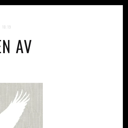
18:19
EN AV