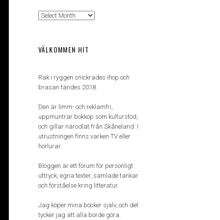
Arkiv
VÄLKOMMEN HIT
Rak i ryggen snickrades ihop och
brasan tändes 2018.
Den är limm- och reklamfri,
uppmuntrar bokköp som kulturstöd,
och gillar närodlat från Skåneland. I
utrustningen finns varken TV eller
hörlurar.
Bloggen är ett forum för personligt
uttryck, egna texter, samlade tankar
och förståelse kring litteratur.
Jag köper mina böcker själv, och det
tycker jag att alla borde göra.