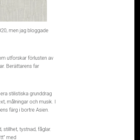
 2020, men jag bloggade
m utforskar förlusten av
r. Berättarens far
era stilistiska grunddrag
text, målningar och musik. I
ens färg i bortre Asien.
tillhet, tystnad, fåglar.
vitt” med