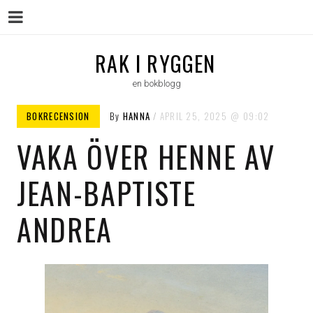
Menu
Skip
RAK I RYGGEN
to
en bokblogg
content
BOKRECENSION
By
HANNA
APRIL 25, 2025
09:02
VAKA ÖVER HENNE AV
JEAN-BAPTISTE
ANDREA