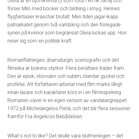
Olivia är en björnkvinna (!) som föds i en rik familj och
förser Milo med böcker och bildning i smyg. Hennes
flygfantasier kraschar brutalt. Men tiden jagar ikapp
patriarkatet genom två världskrig och den förlegade
synen på kvinnor som begränsat Olivia luckas upp. Hon
reser sig som en politisk kraft.
Romanflätningen, dramaturgin, scenografin och det
filmiska är bokens styrkor. Flera berättare träder fram.
Den är episk, storvulen och sublim, blandar gyckel och
profetia. Att författaren arbetat med film märks långt
innan läsare och karaktärer körs in i en filminspelning.
Romanen väver in en egen version av vandalangreppet
1972 på Michelangelos Pietà, och det blir flera sessioner
framför Fra Angelicos Bebådelsen.
What´s not to like? Det skulle vara slutmeningen – det