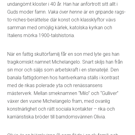
undangömt kloster i 40 år. Han har anförtrott sitt allt i
Guds moder famn.
Vaka över henne
är en gripande rags-
to-riches-berättelse där konst och klassklyftor vävs
samman med omöjlig kärlek, katolska kyrkan och
Italiens mörka 1900-talshistoria.
När en fattig skultörfamilj får en son med lyte ges han
tragikomiskt namnet Michelangelo. Snart skiljs han från
sin mor och säljs som arbetskraft i en stenateljé. Den
banala fattigdomen hos hantverkarna ställs i kontrast
med de rikas polerade yta och renässansens
mästerverk. Mellan smeknamnen “Milo” och “Gulliver”
växer den vuxne Michelangelo fram, med ovanlig
konstnärlighet och rätt sociala kontakter – rika och
karriäristiska bröder till barndomsvännen Olivia.