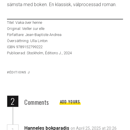
sämsta med boken. En klassisk, välprocessad roman.
Titel: Vaka över henne
Original: Veiller sur elle
Författare: Jean-Baptiste Andrea
Översättning: Ulla Linton
ISBN 9789152799222
Publicerad: Stockholm, Éditions J., 2024
Tagged
ÉDITIONS J
with:
2
Comments
ADD YOURS
Hanneles bokparadis
on April 25, 2025 at 20:26