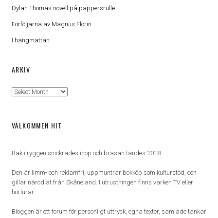
Dylan Thomas novell på pappersrulle
Förföljarna av Magnus Florin
I hängmattan
ARKIV
Arkiv
VÄLKOMMEN HIT
Rak i ryggen snickrades ihop och brasan tändes 2018.
Den är limm- och reklamfri, uppmuntrar bokköp som kulturstöd, och
gillar närodlat från Skåneland. I utrustningen finns varken TV eller
hörlurar.
Bloggen är ett forum för personligt uttryck, egna texter, samlade tankar