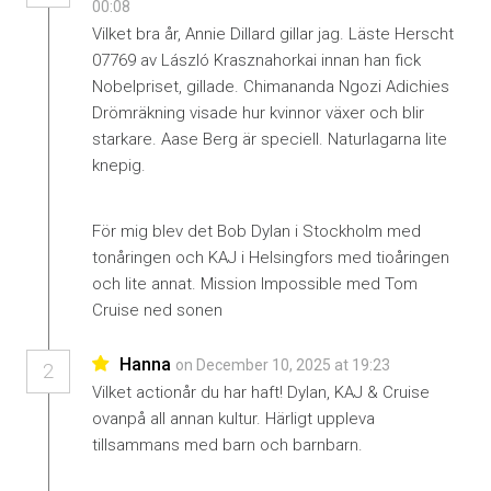
00:08
Vilket bra år, Annie Dillard gillar jag. Läste Herscht
07769 av László Krasznahorkai innan han fick
Nobelpriset, gillade. Chimananda Ngozi Adichies
Drömräkning visade hur kvinnor växer och blir
starkare. Aase Berg är speciell. Naturlagarna lite
knepig.
För mig blev det Bob Dylan i Stockholm med
tonåringen och KAJ i Helsingfors med tioåringen
och lite annat. Mission Impossible med Tom
Cruise ned sonen
Hanna
on December 10, 2025 at 19:23
2
Vilket actionår du har haft! Dylan, KAJ & Cruise
ovanpå all annan kultur. Härligt uppleva
tillsammans med barn och barnbarn.