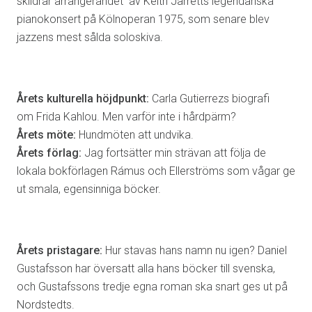
skildrar arrangerandet av Keith Jarretts legendariska
pianokonsert på Kölnoperan 1975, som senare blev
jazzens mest sålda soloskiva.
Årets kulturella höjdpunkt:
Carla Gutierrezs biografi
om Frida Kahlou. Men varför inte i hårdpärm?
Årets möte:
Hundmöten att undvika.
Årets förlag:
Jag fortsätter min strävan att följa de
lokala bokförlagen Rámus och Ellerströms som vågar ge
ut smala, egensinniga böcker.
Årets pristagare:
Hur stavas hans namn nu igen? Daniel
Gustafsson har översatt alla hans böcker till svenska,
och Gustafssons tredje egna roman ska snart ges ut på
Nordstedts.