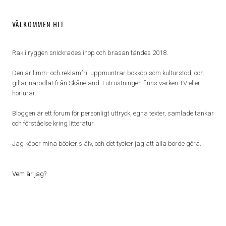
VÄLKOMMEN HIT
Rak i ryggen snickrades ihop och brasan tändes 2018.
Den är limm- och reklamfri, uppmuntrar bokköp som kulturstöd, och
gillar närodlat från Skåneland. I utrustningen finns varken TV eller
hörlurar.
Bloggen är ett forum för personligt uttryck, egna texter, samlade tankar
och förståelse kring litteratur.
Jag köper mina böcker själv, och det tycker jag att alla borde göra.
Vem är jag?