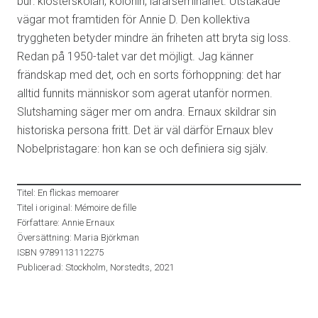
bur: klosterskolan, kolonin, lärarseminariet. Utstakade
vägar mot framtiden för Annie D. Den kollektiva
tryggheten betyder mindre än friheten att bryta sig loss.
Redan på 1950-talet var det möjligt. Jag känner
frändskap med det, och en sorts förhoppning: det har
alltid funnits människor som agerat utanför normen.
Slutshaming säger mer om andra. Ernaux skildrar sin
historiska persona fritt. Det är väl därför Ernaux blev
Nobelpristagare: hon kan se och definiera sig själv.
Titel: En flickas memoarer
Titel i original: Mémoire de fille
Författare: Annie Ernaux
Översättning: Maria Björkman
ISBN 9789113112275
Publicerad: Stockholm, Norstedts, 2021