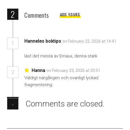
2
Comments
ADD YOURS
Hanneles boktips
on February 22, 2026 at 14:41
1
läst det mesta av Ernaux, denna stark
Hanna
on February 23, 2026 at 20:01
2
Väldigt närgången och ovanligt lyckad
fragmentering.
Comments are closed.
·