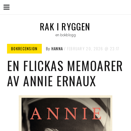
Menu
Skip
RAK I RYGGEN
to
en bokblogg
content
BOKRECENSION
By
HANNA
FEBRUARY 20, 2026
23:17
EN FLICKAS MEMOARER
AV ANNIE ERNAUX