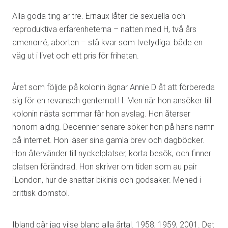
Alla goda ting är tre. Ernaux låter de sexuella och
reproduktiva erfarenheterna – natten med H, två års
amenorré, aborten – stå kvar som tvetydiga: både en
väg ut i livet och ett pris för friheten.
Året som följde på kolonin ägnar Annie D åt att förbereda
sig för en revansch gentemot H. Men när hon ansöker till
kolonin nästa sommar får hon avslag. Hon återser
honom aldrig. Decennier senare söker hon på hans namn
på internet. Hon läser sina gamla brev och dagböcker.
Hon återvänder till nyckelplatser, korta besök, och finner
platsen förändrad. Hon skriver om tiden som au pair
i London, hur de snattar bikinis och godsaker. Mened i
brittisk domstol.
Ibland går jag vilse bland alla årtal. 1958, 1959, 2001. Det