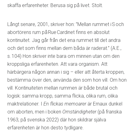
skaffa erfarenheter. Berusa sig på livet. Stolt.
Långt senare, 2001, skriver hon: ”Mellan rummet i S och
abortörens rum på Rue Cardinet finns en absolut
kontinuitet. Jag går från det ena rummet till det andra
och det som finns mellan dem båda är raderat.” (A.E.,
s. 104) Hon skriver inte bara om minnen utan om den
kroppsliga erfarenheten. Att vara organism. Att
härbärgera någon annan i sig – eller att återta kroppen,
bestämma över den, använda den som hon vill. Om hon
vill. Kontinuiteten mellan rummen är både brutal och
logisk: samma kropp, samma flicka, olika rum, olika
maktrelationer. I
En flickas memoarer
är Ernaux dunkel
om aborten, men i boken
Omständigheter
(på franska
1963, på svenska 2022) där hon skildrar själva
erfarenheten är hon desto tydligare.