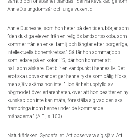
samtid och onåbarhet blandas i denna kavalkad genom
Annie D:s ungdomsår och unga vuxentid.
Annie Duchesne, som hon heter på den tiden, börjar som
”den duktiga eleven från en religiös landsortsskola, som
kommer från en enkel familj och längtar efter borgerliga,
intellektuella bohemkretsar.” Så får hon sommarjobb
som ledare på en koloni i S, där hon kommer att
ha H som älskare. Det blir en vändpunkt i hennes liv. Det
erotiska uppvaknandet ger henne rykte som dålig flicka,
men själv skäms hon inte. ”Hon är helt uppfylld av
högmodet över erfarenheten, över att hon besitter en ny
kunskap och inte kan mäta, föreställa sig vad den ska
frambringa inom henne under de kommande
månaderna.” (A.E., s. 103)
Naturkärleken. Syndafallet. Att observera sig själv. Att