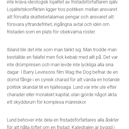
inte kräva ideologisk lojalitet av fristadsförfattaren själv.
Lojalitetskonflikten ligger hos politiken: mellan ansvaret
att förvalta skattebetalarnas pengar och ansvaret att
försvara yttrandefrihet, ingångna avtal och idén om
fristaden som en plats för obekväma röster.
Ibland blir det inte som man tänkt sig. Man trodde man
beställde en falafel men fick kebab med allt på. Det var
inte drömprinsen och man levde inte lyckliga alla sina
dagar. I Barry Levinsons film Wag the Dog befriar de en
dömd fånge i en cynisk charad för att vända en hotande
politisk skandal till en hjältesaga. Lund var inte ute efter
charader eller moraliskt kapital, utan gjorde något äkta:
ett skyddsrum för komplexa människor.
Lund behöver inte dela en fristadsförfattares alla åsikter
för att hålla löftet om en fristad. Katedralen är byggd i