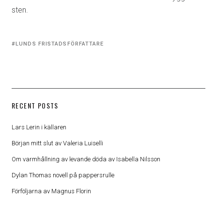
sten.
Tagged
LUNDS FRISTADSFÖRFATTARE
with:
RECENT POSTS
Lars Lerin i källaren
Början mitt slut av Valeria Luiselli
Om varmhållning av levande döda av Isabella Nilsson
Dylan Thomas novell på pappersrulle
Förföljarna av Magnus Florin