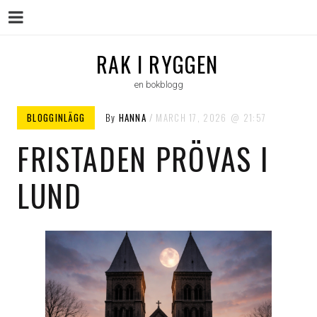
Menu
Skip
RAK I RYGGEN
to
en bokblogg
content
BLOGGINLÄGG
By
HANNA
MARCH 17, 2026
21:57
FRISTADEN PRÖVAS I
LUND