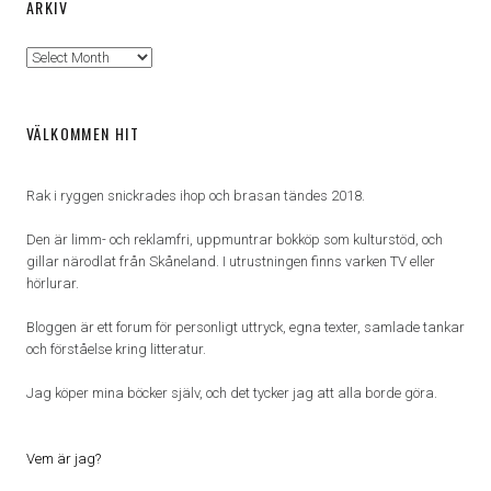
ARKIV
Arkiv
VÄLKOMMEN HIT
Rak i ryggen snickrades ihop och brasan tändes 2018.
Den är limm- och reklamfri, uppmuntrar bokköp som kulturstöd, och
gillar närodlat från Skåneland. I utrustningen finns varken TV eller
hörlurar.
Bloggen är ett forum för personligt uttryck, egna texter, samlade tankar
och förståelse kring litteratur.
Jag köper mina böcker själv, och det tycker jag att alla borde göra.
Vem är jag?