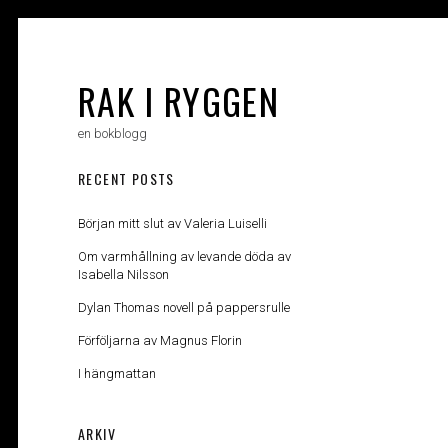
Skip
to
content
RAK I RYGGEN
en bokblogg
RECENT POSTS
Början mitt slut av Valeria Luiselli
Om varmhållning av levande döda av
Isabella Nilsson
Dylan Thomas novell på pappersrulle
Förföljarna av Magnus Florin
I hängmattan
ARKIV