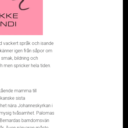
ed vackert språk och isande
i känner igen från såpor om
n smak, bildning och
h men spricker hela tiden.
tående mamma till
 kanske sista
nhet nära Johanneskyrkan i
mysig tvåsamhet. Palomas
er Bernardas barndomsvän
5 år. Även närvaron måste