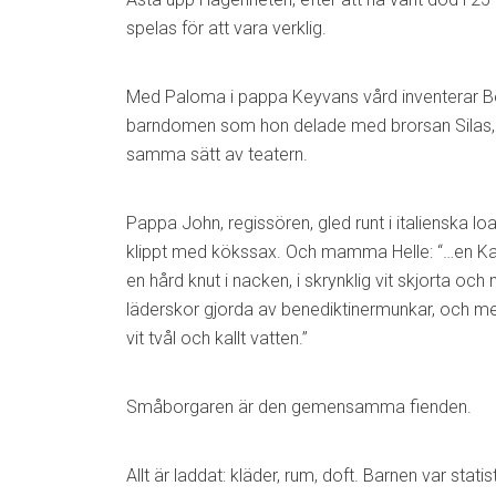
spelas för att vara verklig.
Med Paloma i pappa Keyvans vård inventerar B
barndomen som hon delade med brorsan Silas,
samma sätt av teatern.
Pappa John, regissören, gled runt i italienska l
klippt med kökssax. Och mamma Helle: “…en Ka
en hård knut i nacken, i skrynklig vit skjorta och
läderskor gjorda av benediktinermunkar, och me
vit tvål och kallt vatten.”
Småborgaren är den gemensamma fienden.
Allt är laddat: kläder, rum, doft. Barnen var statist