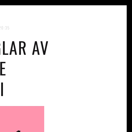
20:35
LAR AV
E
I