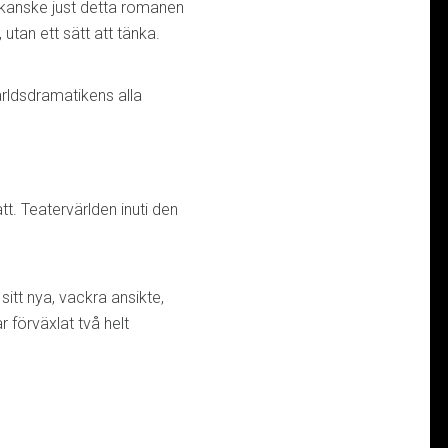
r kanske just detta romanen
l, utan ett sätt att tänka.
rldsdramatikens alla
t. Teatervärlden inuti den
 sitt nya, vackra ansikte,
 förväxlat två helt