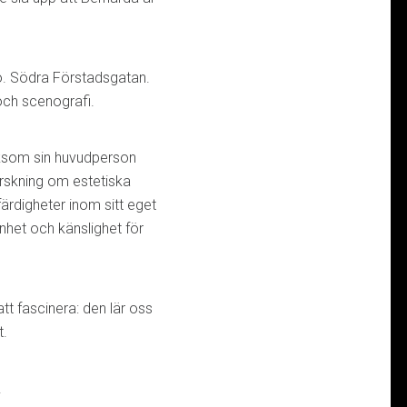
ö. Södra Förstadsgatan.
och scenografi.
iksom sin huvudperson
rskning om estetiska
färdigheter inom sitt eget
enhet och känslighet för
att fascinera: den lär oss
t.
.