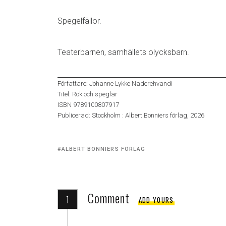
Spegelfällor.
Teaterbarnen, samhällets olycksbarn.
Författare: Johanne Lykke Naderehvandi
Titel: Rök och speglar
ISBN 9789100807917
Publicerad: Stockholm : Albert Bonniers förlag, 2026
Tagged
ALBERT BONNIERS FÖRLAG
with:
Comment
1
ADD YOURS