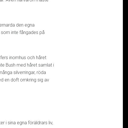
ernarda den egna
 som inte fångades på
oafers inomhus och håret
te Bush med håret samlat i
 många silverringar, röda
d en doft omkring sig av
er i sina egna föräldrars liv,