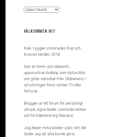
Arkiv
VÄLKOMMEN HIT
Rak i ryggen snickrades ihop och
brasan tändes 2018.
Den är limm- och reklamfri,
uppmuntrar bokköp som kulturstöd,
och gillar närodlat från Skåneland. I
utrustningen finns varken TV eller
hörlurar.
Bloggen är ett forum för personligt
uttryck, egna texter, samlade tankar
och förståelse kring litteratur.
Jag köper mina böcker själv, och det
tycker jag att alla borde göra.