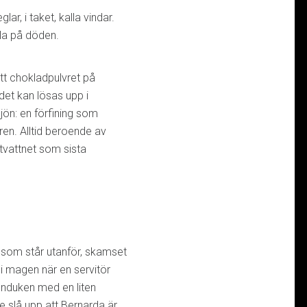
ar, i taket, kalla vindar.
lla på döden.
tt chokladpulvret på
 det kan lösas upp i
ljön: en förfining som
 ren. Alltid beroende av
ttvattnet som sista
m som står utanför, skamset
i magen när en servitör
finduken med en liten
 slå upp att Bernarda är