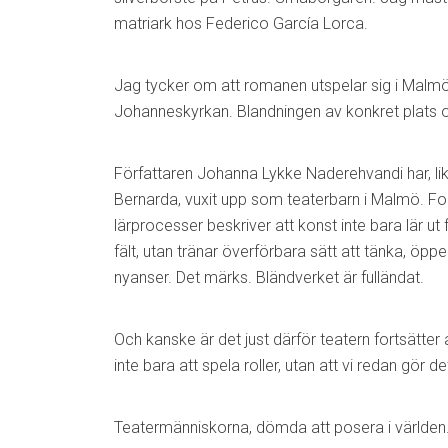
matriark hos Federico García Lorca.
Jag tycker om att romanen utspelar sig i Malm
Johanneskyrkan. Blandningen av konkret plats 
Författaren Johanna Lykke Naderehvandi har, l
Bernarda, vuxit upp som teaterbarn i Malmö. Fo
lärprocesser beskriver att konst inte bara lär ut 
fält, utan tränar överförbara sätt att tänka, öpp
nyanser. Det märks. Bländverket är fulländat.
Och kanske är det just därför teatern fortsätter 
inte bara att spela roller, utan att vi redan gör de
Teatermänniskorna, dömda att posera i världen