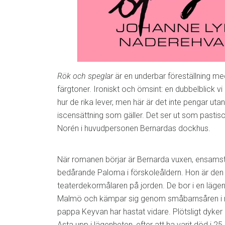
Rök och speglar
är en underbar föreställning m
färgtoner. Ironiskt och ömsint: en dubbelblick v
hur de rika lever, men här är det inte pengar uta
iscensättning som gäller. Det ser ut som pastisc
Norén i huvudpersonen Bernardas dockhus.
När romanen börjar är Bernarda vuxen, ensams
bedårande Paloma i förskoleåldern. Hon är den
teaterdekormålaren på jorden. De bor i en läge
Malmö och kämpar sig genom småbarnsåren i 
pappa Keyvan har hastat vidare. Plötsligt dyk
Asta upp i lägenheten, efter att ha varit död i 2