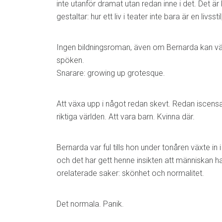
inte utanför dramat utan redan inne i det. Det ä
gestaltar: hur ett liv i teater inte bara är en livssti
Ingen bildningsroman, även om Bernarda kan vä
spöken.
Snarare: growing up grotesque.
Att växa upp i något redan skevt. Redan iscensat
riktiga världen. Att vara barn. Kvinna där.
Bernarda var ful tills hon under tonåren växte in i
och det har gett henne insikten att människan har
orelaterade saker: skönhet och normalitet.
Det normala. Panik.