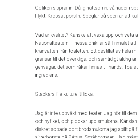
Gotiken sipprar in. Dålig nattsömn, vålnader i spegl
Flykt. Krossat porslin. Speglar på scen är att ka
Vad är kvalitet? Kanske att växa upp och veta a
Nationalteatern i Thessaloniki är så finmalet att
kranvatten från toaletten. Ett destillat av hela mi
gränsar till det overkliga, och samtidigt aldrig är
genvägar, det som råkar finnas till hands. Toale
ingrediens.
Stackars lilla kulturelitflicka.
Jag är inte uppväxt med teater. Jag hör till de
och nyfiket, och plockar upp smulorna. Känslan 
diskret sopade bort brödsmulorna jag spillt på 
silverborste på Pétrus. Småborgaren. Jag måste