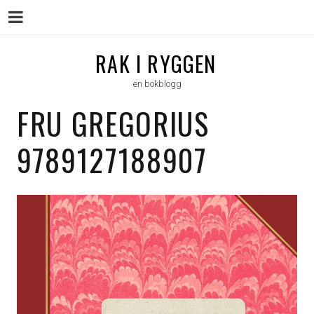
Menu
Skip
RAK I RYGGEN
to
en bokblogg
content
FRU GREGORIUS
9789127188907