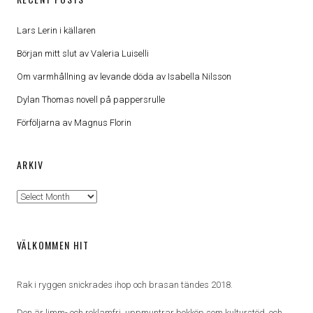
Lars Lerin i källaren
Början mitt slut av Valeria Luiselli
Om varmhållning av levande döda av Isabella Nilsson
Dylan Thomas novell på pappersrulle
Förföljarna av Magnus Florin
ARKIV
Arkiv
VÄLKOMMEN HIT
Rak i ryggen snickrades ihop och brasan tändes 2018.
Den är limm- och reklamfri, uppmuntrar bokköp som kulturstöd, och