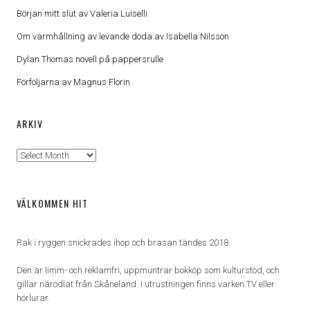
Början mitt slut av Valeria Luiselli
Om varmhållning av levande döda av Isabella Nilsson
Dylan Thomas novell på pappersrulle
Förföljarna av Magnus Florin
ARKIV
Arkiv
VÄLKOMMEN HIT
Rak i ryggen snickrades ihop och brasan tändes 2018.
Den är limm- och reklamfri, uppmuntrar bokköp som kulturstöd, och
gillar närodlat från Skåneland. I utrustningen finns varken TV eller
hörlurar.