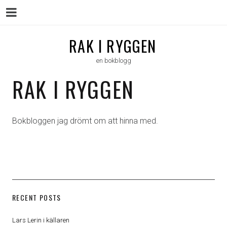
Menu
Skip
RAK I RYGGEN
to
en bokblogg
content
RAK I RYGGEN
Bokbloggen jag drömt om att hinna med.
RECENT POSTS
Lars Lerin i källaren