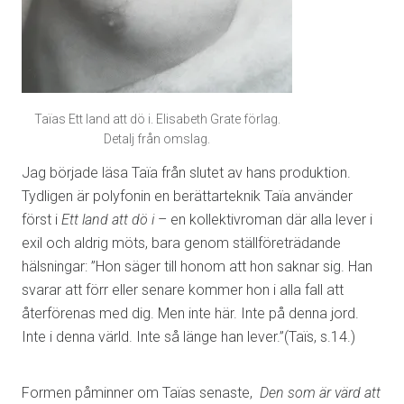
Taïas Ett land att dö i. Elisabeth Grate förlag.
Detalj från omslag.
Jag började läsa Taïa från slutet av hans produktion.
Tydligen är polyfonin en berättarteknik Taïa använder
först i
Ett land att dö i
– en kollektivroman där alla lever i
exil och aldrig möts, bara genom ställföreträdande
hälsningar:
”Hon säger till honom att hon saknar sig. Han
svarar att förr eller senare kommer hon i alla fall att
återförenas med dig. Men inte här. Inte på denna jord.
Inte i denna värld. Inte så länge han lever.”(Taïs, s.14.)
Formen påminner om Taïas senaste,
Den som är värd att