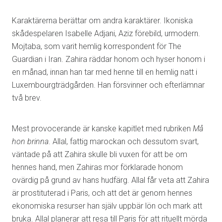
Karaktärerna berättar om andra karaktärer. Ikoniska
skådespelaren Isabelle Adjani, Aziz förebild, urmodern.
Mojtaba, som varit hemlig korrespondent för The
Guardian i Iran. Zahira räddar honom och hyser honom i
en månad, innan han tar med henne till en hemlig natt i
Luxembourgträdgården. Han försvinner och efterlämnar
två brev.
Mest provocerande är kanske kapitlet med rubriken
Må
hon brinna
. Allal, fattig marockan och dessutom svart,
väntade på att Zahira skulle bli vuxen för att be om
hennes hand, men Zahiras mor förklarade honom
ovärdig på grund av hans hudfärg. Allal får veta att Zahira
är prostituterad i Paris, och att det är genom hennes
ekonomiska resurser han själv uppbär lön och mark att
bruka. Allal planerar att resa till Paris för att rituellt mörda