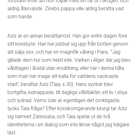
försvann efter att hon följde med sin far ut i skogen, och
aldrig återvände. Zinebs pappa ville aldrig berätta vad
som hände.
Aziz är en annan berättarröst. Han gör entré dagen före
sitt könsbyte. Han har jobbat sig upp från botten genom
att sälja sex, och har en magnifik våning i Paris. ”Jag
gillade dem hur som helst inte. Varken i Alger där jag blev
våldtagen i åratal utan ersättning, eller här i denna håla
som man har mage att kalla för världens vackraste
stad”, berättar Aziz (Taïa, s.30). Hans systrar blev
bortgifta, kidnappade, till dagliga våldtäkter, ett liv i slöja
och lydnad. Vems öde är egentligen det ömkligaste,
tycks Taïa fråga? Efter könskorrigerande kirurgi tar Aziz
sig namnet Zannouba, och Taïa spelar ut de två
identiteterna i en dialog som inte liknar något jag tidigare
läst.