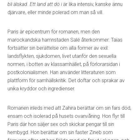
bli älskad
.
Ett land att dö i
är lika intensiv, kanske ännu
djärvare, eller minde polerad om man så vill.
Paris är epicentrum för romanen, men den
marockandska hamnstaden Salé återkommer. Taïas
fortsätter sin berättelse om alla former av exil:
landsflykten, sjukdomen, livet utanför den sexuella
normen, i botten av klassamhället, på förlorarsidan i
postkolonialismen. Han använder litteraturen som
plattform för samhällskritik. Det doftar och sprakar av
unika kryddor och ingredienser.
Romanen inleds med att Zahira berättar om sin fars död,
ensam och isolerad på husets ovanvåning. Hon flyr till
Paris där hon säljer sex och skickar pengar till sin
hembygd. Hon berättar om sin faster Zineb som