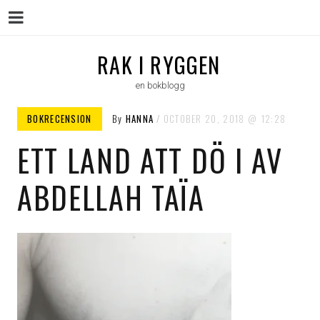
Menu
Skip
RAK I RYGGEN
to
en bokblogg
content
BOKRECENSION
By
HANNA
OCTOBER 20, 2018
12:28
ETT LAND ATT DÖ I AV
ABDELLAH TAÏA