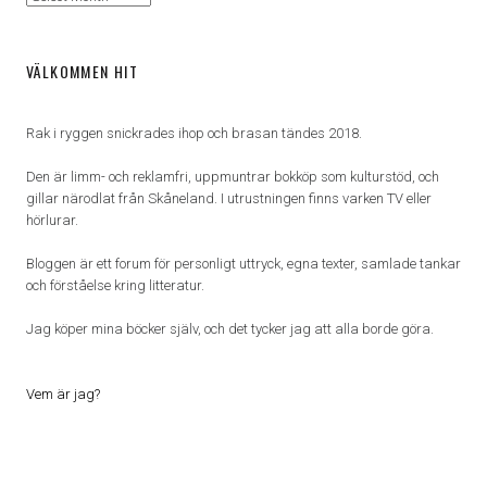
VÄLKOMMEN HIT
Rak i ryggen snickrades ihop och brasan tändes 2018.
Den är limm- och reklamfri, uppmuntrar bokköp som kulturstöd, och
gillar närodlat från Skåneland. I utrustningen finns varken TV eller
hörlurar.
Bloggen är ett forum för personligt uttryck, egna texter, samlade tankar
och förståelse kring litteratur.
Jag köper mina böcker själv, och det tycker jag att alla borde göra.
Vem är jag?