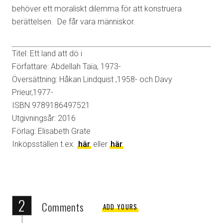
behöver ett moraliskt dilemma för att konstruera
berättelsen. De får vara människor.
Titel: Ett land att dö i
Författare: Abdellah Taïa, 1973-
Översättning: Håkan Lindquist ,1958- och Davy
Prieur,1977-
ISBN 9789186497521
Utgivningsår: 2016
Förlag: Elisabeth Grate
Inköpsställen t.ex.
här
eller
här
2
Comments
ADD YOURS