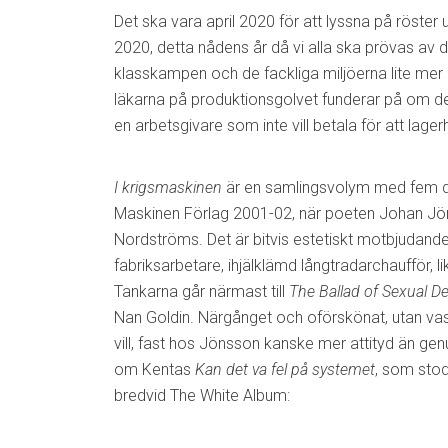
Det ska vara april 2020 för att lyssna på röster
2020, detta nådens år då vi alla ska prövas av
klasskampen och de fackliga miljöerna lite mer u
läkarna på produktionsgolvet funderar på om det ä
en arbetsgivare som inte vill betala för att lager
I krigsmaskinen
är en samlingsvolym med fem di
Maskinen Förlag 2001-02, när poeten Johan Jön
Nordströms. Det är bitvis estetiskt motbjudande c
fabriksarbetare, ihjälklämd långtradarchaufför, l
Tankarna går närmast till
The Ballad of Sexual 
Nan Goldin. Närgånget och oförskönat, utan va
vill, fast hos Jönsson kanske mer attityd än genu
om Kentas
Kan det va fel på systemet
, som sto
bredvid The White Album: