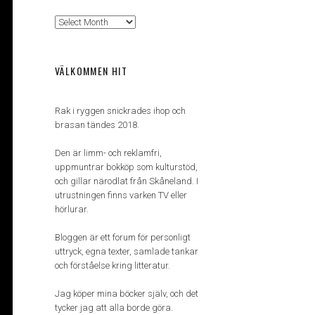
Arkiv
VÄLKOMMEN HIT
Rak i ryggen snickrades ihop och
brasan tändes 2018.
Den är limm- och reklamfri,
uppmuntrar bokköp som kulturstöd,
och gillar närodlat från Skåneland. I
utrustningen finns varken TV eller
hörlurar.
Bloggen är ett forum för personligt
uttryck, egna texter, samlade tankar
och förståelse kring litteratur.
Jag köper mina böcker själv, och det
tycker jag att alla borde göra.