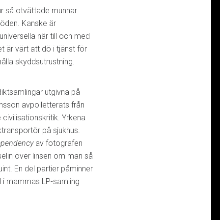
 ur så otvättade munnar.
 döden. Kanske är
niversella när till och med
r värt att dö i tjänst för
hålla skyddsutrustning.
ktsamlingar utgivna på
sson avpolletterats från
ivilisationskritik. Yrkena
iktransportör på sjukhus.
Dependency
av fotografen
selin över linsen om man så
int. En del partier påminner
d i mammas LP-samling