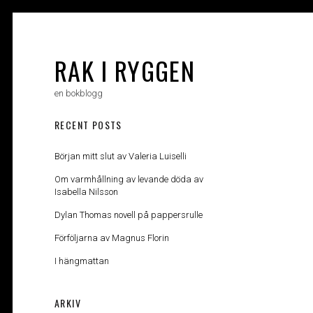
Skip
to
content
RAK I RYGGEN
en bokblogg
RECENT POSTS
Början mitt slut av Valeria Luiselli
Om varmhållning av levande döda av
Isabella Nilsson
Dylan Thomas novell på pappersrulle
Förföljarna av Magnus Florin
I hängmattan
ARKIV