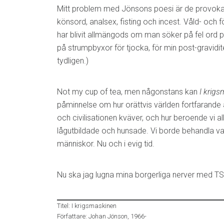
Mitt problem med Jönsons poesi är de provok
könsord, analsex, fisting och incest. Våld- och
har blivit allmängods om man söker på fel ord p
på strumpbyxor för tjocka, för min post-gravid
tydligen.)
Not my cup of tea, men någonstans kan
I krig
påminnelse om hur orättvis världen fortfarande 
och civilisationen kväver, och hur beroende vi a
lågutbildade och hunsade. Vi borde behandla v
människor. Nu och i evig tid.
Nu ska jag lugna mina borgerliga nerver med TS 
Titel: I krigsmaskinen
Författare: Johan Jönson, 1966-