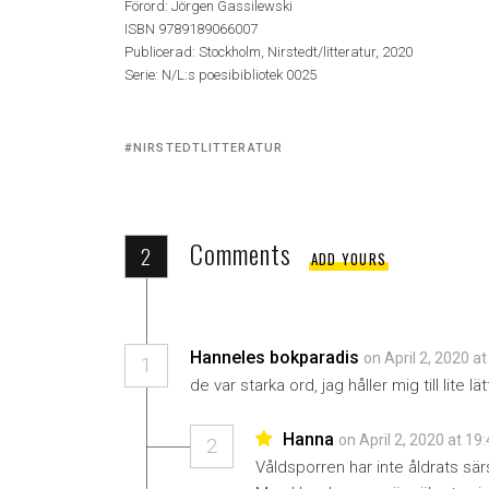
Förord: Jörgen Gassilewski
ISBN 9789189066007
Publicerad: Stockholm, Nirstedt/litteratur, 2020
Serie
:
N/L:s poesibibliotek
0025
Tagged
NIRSTEDTLITTERATUR
with:
Comments
2
ADD YOURS
Hanneles bokparadis
on April 2, 2020 a
1
de var starka ord, jag håller mig till lite 
Hanna
on April 2, 2020 at 19
2
Våldsporren har inte åldrats sär