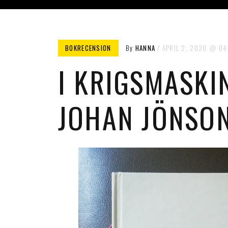
BOKRECENSION
By
HANNA
APRIL 2, 2020
04
I KRIGSMASKI
JOHAN JÖNSO