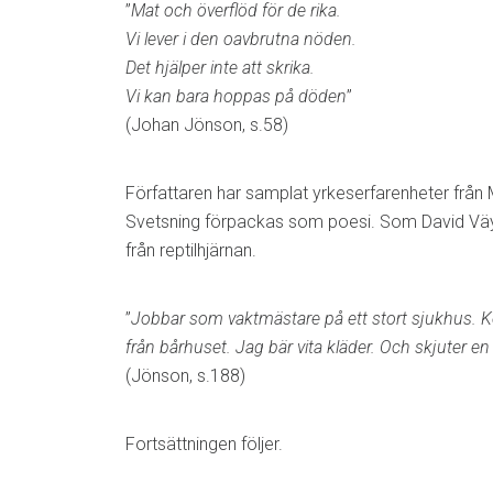
”
Mat och överflöd för de rika.
Vi lever i den oavbrutna nöden.
Det hjälper inte att skrika.
Vi kan bara hoppas på döden
”
(Johan Jönson, s.58)
Författaren har samplat yrkeserfarenheter från
Svetsning förpackas som poesi. Som David V
från reptilhjärnan.
”
Jobbar som vaktmästare på ett stort sjukhus. Kör 
från bårhuset. Jag bär vita kläder. Och skjuter e
(Jönson, s.188)
Fortsättningen följer.