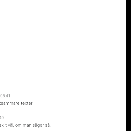
t 08:41
lättsammare texter
:49
skilt väl, om man säger så.