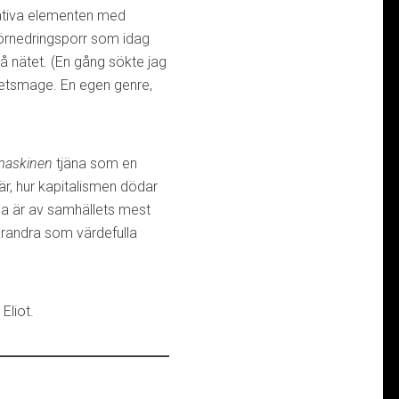
ativa elementen med
 förnedringsporr som idag
å nätet. (En gång sökte jag
itetsmage. En egen genre,
smaskinen
tjäna som en
är, hur kapitalismen dödar
lla är av samhällets mest
arandra som värdefulla
Eliot.