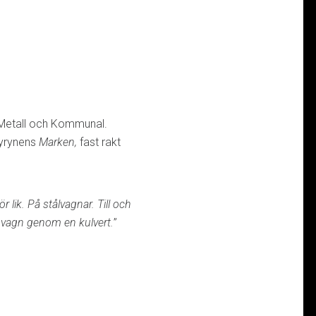
 Metall och Kommunal.
äyrynens
Marken,
fast rakt
lik. På stålvagnar. Till och
n vagn genom en kulvert.
”