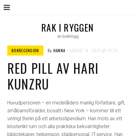
Menu
Skip
RAK I RYGGEN
to
en bokblogg
content
BOKRECENSION
By
HANNA
AUGUST 14, 2021
19:19
RED PILL AV HARI
KUNZRU
Huvudpersonen – en medelålders manlig författare, gift,
småbarnsförälder, bosatt i New York – kommer till ett
vintrigt Berlin på ett arbetsstipendium. Han möts av ett
klosterlikt rum och alla praktiska bekvämligheter:
bibliotekarier, helpension, städpersonal, IT-service. Han