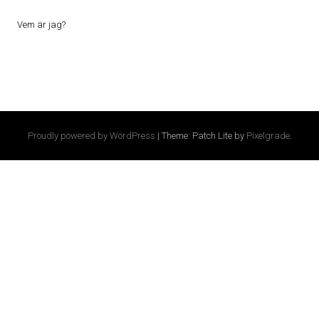
Vem är jag?
Proudly powered by WordPress
|
Theme: Patch Lite by
Pixelgrade
.