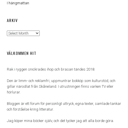
I hängmattan
ARKIV
Arkiv
VÄLKOMMEN HIT
Rak i ryggen snickrades ihop och brasan tändes 2018.
Den är limm- och reklamfri, uppmuntrar bokköp som kulturstöd, och
gillar närodlat från Skåneland. I utrustningen finns varken TV eller
hörlurar.
Bloggen är ett forum för personligt uttryck, egna texter, samlade tankar
och förståelse kring litteratur.
Jag köper mina böcker själv, och det tycker jag att alla borde göra.