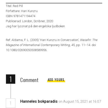
Titel: Red Pill
Författare: Hari Kunzru
ISBN 9781471194474
Publicerad: London, Scribner, 2020
Jag har lyssnat på den engelska ljudboken
Ref: Aldama, F. L. (2005) ‘Hari Kunzru in Conversation’,
Wasafiri: The
Magazine of International Contemporary Writing
, 45, pp. 11–14. doi:
10.1080/02690050508589956.
1
Comment
ADD YOURS
Hanneles bokparadis
on August 15, 2021 at 16:07
1