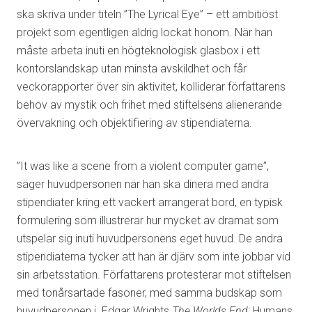
ska skriva under titeln ”The Lyrical Eye” – ett ambitiöst
projekt som egentligen aldrig lockat honom. När han
måste arbeta inuti en högteknologisk glasbox i ett
kontorslandskap utan minsta avskildhet och får
veckorapporter över sin aktivitet, kolliderar författarens
behov av mystik och frihet med stiftelsens alienerande
övervakning och objektifiering av stipendiaterna.
”It was like a scene from a violent computer game”,
säger huvudpersonen när han ska dinera med andra
stipendiater kring ett vackert arrangerat bord, en typisk
formulering som illustrerar hur mycket av dramat som
utspelar sig inuti huvudpersonens eget huvud. De andra
stipendiaterna tycker att han är djärv som inte jobbar vid
sin arbetsstation. Författarens protesterar mot stiftelsen
med tonårsartade fasoner, med samma budskap som
huvudpersonen i Edgar Wrights
The Worlds End
: Humans