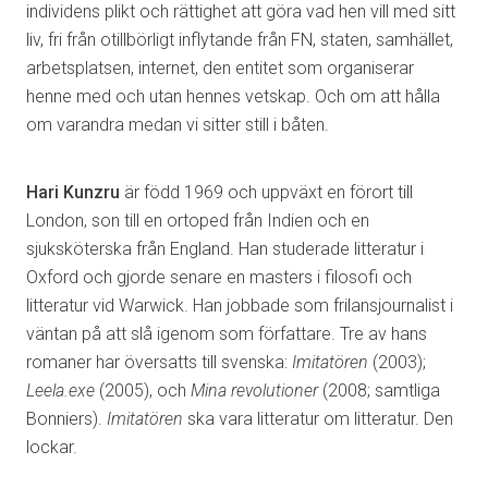
individens plikt och rättighet att göra vad hen vill med sitt
liv, fri från otillbörligt inflytande från FN, staten, samhället,
arbetsplatsen, internet, den entitet som organiserar
henne med och utan hennes vetskap. Och om att hålla
om varandra medan vi sitter still i båten.
Hari Kunzru
är född 1969 och uppväxt en förort till
London, son till en ortoped från Indien och en
sjuksköterska från England. Han studerade litteratur i
Oxford och gjorde senare en masters i filosofi och
litteratur vid Warwick. Han jobbade som frilansjournalist i
väntan på att slå igenom som författare. Tre av hans
romaner har översatts till svenska:
Imitatören
(2003);
Leela.exe
(2005), och
Mina revolutioner
(2008; samtliga
Bonniers).
Imitatören
ska vara litteratur om litteratur. Den
lockar.