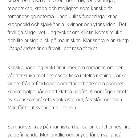
sexet. Den raka relationen mellan liv, förlossningar,
moderskap, kropp och möjlighet, som kanske är
romanens grundtema. Unga Julias funderingar kring
kroppsbild och självkänsla. Kvinnor och ytans ideal. Det
frivilliga singellivet. Jag tycker om Kristin Nords mjuka
och lite busiga blick på människan. Klar snarare än skarp.
Utanpåverket
är en frivolt i det rosa täcket.
Kanske hade jag tyckt ännu mer om romanen om den
vågat skruva mot det essäistiska i titelns riktning. Tänka
vidare från reflektioner som: ”Inget hade som skönhet
kunnat hjälpa någon att klättra uppåt”. Amorbågen är ett
av svenska språkets vackraste ord, fastslår romanen.
Man får ta ut svängarna i poesin.
Samhällets krav på människan har sällan gällt hennes inre
välbefinnande. Men prydlig och snygg får en väl ändå