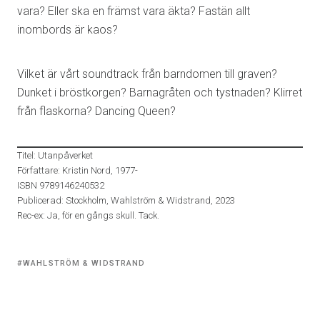
vara? Eller ska en främst vara äkta? Fastän allt
inombords är kaos?
Vilket är vårt soundtrack från barndomen till graven?
Dunket i bröstkorgen? Barnagråten och tystnaden? Klirret
från flaskorna? Dancing Queen?
Titel: Utanpåverket
Författare: Kristin Nord, 1977-
ISBN 9789146240532
Publicerad: Stockholm, Wahlström & Widstrand, 2023
Rec-ex: Ja, för en gångs skull. Tack.
Tagged
WAHLSTRÖM & WIDSTRAND
with: