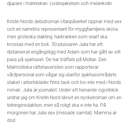
djupare i människan. Livsbejakelsen och melankolin.
Kristin Nords debutroman
Utanpåverket
öppnar med sex
och en namnlös representant för myggfamiljens sköra
men groteska släkting: harkranken som snart ska
krossas med en bok. 30-plussaren Julia har ett
distanserat engångsligg med Adam som har gått av sitt
pass på sjukhuset. De har träffats på Möllan. Den
Malmöitiska rättshaveristen som rapporterar
vårdpersonal som vågar sig utanför sjukhusområdets
staket i arbetskläder finns tack och lov inte med i Nords
roman. Julia är journalist. Under ett hisnande ögonblick
undrar jag om Kristin Nord skrivit en nyckelroman om en
tidningsredaktion, men så roligt ska vi inte ha. På
morgonen har Julia sex (missade samtal). Mamma är
död.