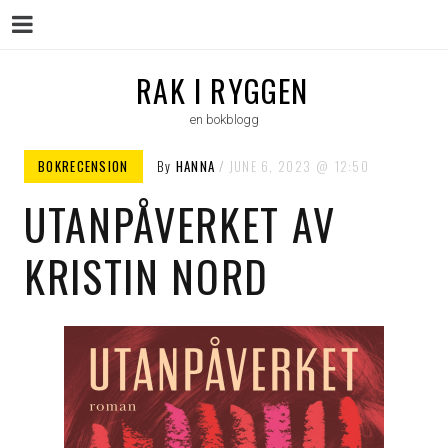
Menu
Skip
RAK I RYGGEN
to
en bokblogg
content
BOKRECENSION
By
HANNA
JUNE 6, 2023
12:50
UTANPÅVERKET AV
KRISTIN NORD