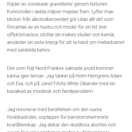
följder av oönskade graviditeter genom historien.
Kvinnoroller i skilda miljöer mejslas fram. Lyfter man
blicken från alkoholberoendet gör Lilian allt det som
förväntas av en hustru och moder för sin tid: brer
utflyktsmackor, stöttar sin makes studier och karriär,
använder sin sista energi för att ta hand om mellanbarnet
med särskilda behov.
Den som följt Nord-Frankes saknade podd kommer
känna igen teman. Jag tänker på Holm-Herngrens
Adam
och Eva
, och på Janet Fitchs
White Oleander
med sin
kavalkad av missbruk och familjeproblem.
Jag resonerar med berättelsen om den vuxna
föräldradöden, soptippen för barndomshemmets
kvarlåtenskap. Jag älskar den skuldlösa aborten och