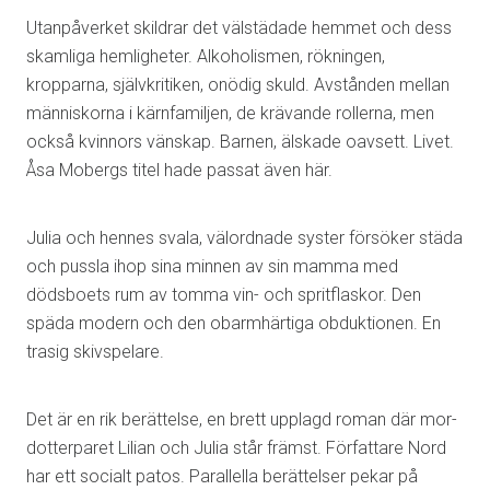
Utanpåverket skildrar det välstädade hemmet och dess
skamliga hemligheter. Alkoholismen, rökningen,
kropparna, självkritiken, onödig skuld. Avstånden mellan
människorna i kärnfamiljen, de krävande rollerna, men
också kvinnors vänskap. Barnen, älskade oavsett. Livet.
Åsa Mobergs titel hade passat även här.
Julia och hennes svala, välordnade syster försöker städa
och pussla ihop sina minnen av sin mamma med
dödsboets rum av tomma vin- och spritflaskor. Den
späda modern och den obarmhärtiga obduktionen. En
trasig skivspelare.
Det är en rik berättelse, en brett upplagd roman där mor-
dotterparet Lilian och Julia står främst. Författare Nord
har ett socialt patos. Parallella berättelser pekar på