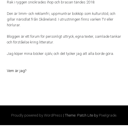
Rak i ryggen snickrades ihop och brasan tändes 2018.
Den är limm- och reklamfri, uppmuntrar bokköp som kulturstöd, och
gillar närodlat från Skåneland. I utrustningen finns varken TV eller
hörlurar.
Bloggen är ett forum för personligt uttryck, egna texter, samlade tankar
och förståelse kring litteratur.
Jag köper mina böcker själv, och det tycker jag att alla borde göra.
Vem är jag?
Proudly powered by WordPress
|
Theme: Patch Lite by
Pixelgrade
.