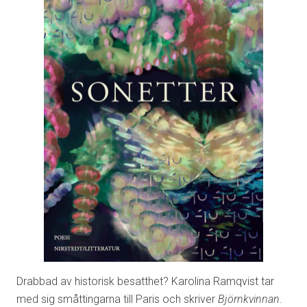
Drabbad av historisk besatthet? Karolina Ramqvist tar
med sig småttingarna till Paris och skriver
Björnkvinnan
.