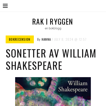
Menu
Skip
RAK I RYGGEN
to
en bokblogg
content
BOKRECENSION
By
HANNA
JULY 8, 2024
12:57
SONETTER AV WILLIAM
SHAKESPEARE