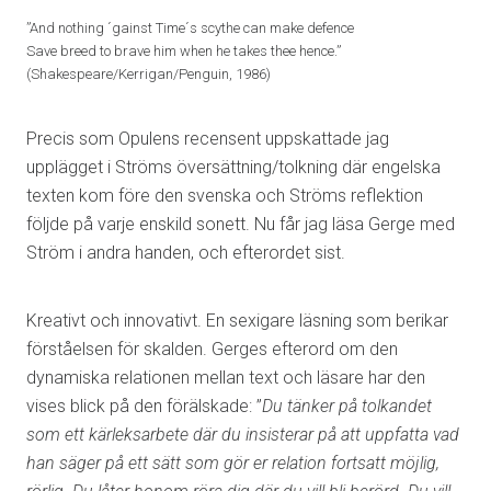
”And nothing ´gainst Time´s scythe can make defence
Save breed to brave him when he takes thee hence.”
(Shakespeare/Kerrigan/Penguin, 1986)
Precis som Opulens recensent uppskattade jag
upplägget i Ströms översättning/tolkning där engelska
texten kom före den svenska och Ströms reflektion
följde på varje enskild sonett. Nu får jag läsa Gerge med
Ström i andra handen, och efterordet sist.
Kreativt och innovativt. En sexigare läsning som berikar
förståelsen för skalden. Gerges efterord om den
dynamiska relationen mellan text och läsare har den
vises blick på den förälskade: ”
Du tänker på tolkandet
som ett kärleksarbete där du insisterar på att uppfatta vad
han säger på ett sätt som gör er relation fortsatt möjlig,