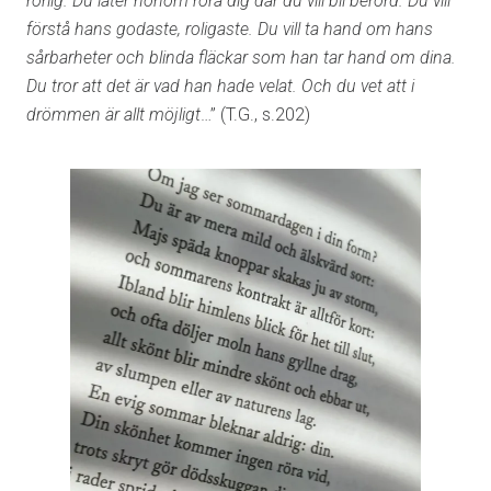
rörlig. Du låter honom röra dig där du vill bli berörd. Du vill
förstå hans godaste, roligaste. Du vill ta hand om hans
sårbarheter och blinda fläckar som han tar hand om dina.
Du tror att det är vad han hade velat. Och du vet att i
drömmen är allt möjligt
…” (T.G., s.202)