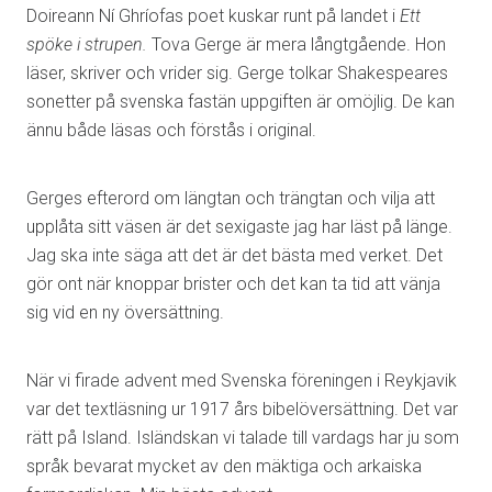
Doireann Ní Ghríofas poet kuskar runt på landet i
Ett
spöke i strupen.
Tova Gerge är mera långtgående. Hon
läser, skriver och vrider sig. Gerge tolkar Shakespeares
sonetter på svenska fastän uppgiften är omöjlig. De kan
ännu både läsas och förstås i original.
Gerges efterord om längtan och trängtan och vilja att
upplåta sitt väsen är det sexigaste jag har läst på länge.
Jag ska inte säga att det är det bästa med verket. Det
gör ont när knoppar brister och det kan ta tid att vänja
sig vid en ny översättning.
När vi firade advent med Svenska föreningen i Reykjavik
var det textläsning ur 1917 års bibelöversättning. Det var
rätt på Island. Isländskan vi talade till vardags har ju som
språk bevarat mycket av den mäktiga och arkaiska