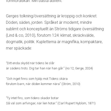
fornnordiskan. Min bästa advent.
Gerges tolkning/översättning är kroppig och konkret.
Döden, säden, jorden. Språket är modernt, mindre
sublimt och konceptuellt än Ströms tidigare översättning
(Lind & co, 2010), förutom 124: klimat, skräckvälde,
dogmatik, politik. Kupletterna är magnifika, kompaktare,
mer späckade:
”Ditt enda skydd när tidens lie slår
är sädens trots. Dig tar han när han går.” (no:12, Gerge, 2024)
”Och inget finns som hjälp mot Tidens skära
förutom barn, när döden kommer nära” (Ström, 2010)
”Ty intet fins, som tidens skador botar
Så väl som arfvingar, när lien hotar.” (Carl Rupert Nyblom, 1871)