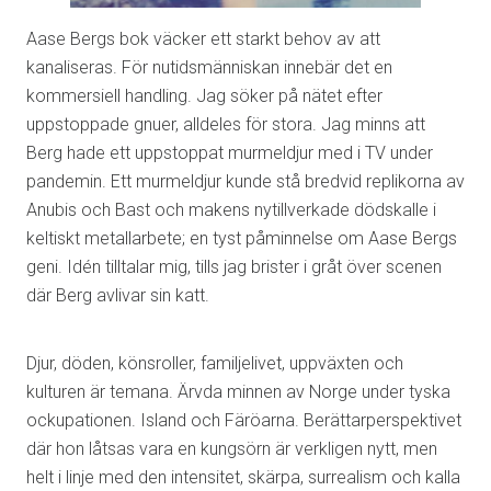
Aase Bergs bok väcker ett starkt behov av att
kanaliseras. För nutidsmänniskan innebär det en
kommersiell handling. Jag söker på nätet efter
uppstoppade gnuer, alldeles för stora. Jag minns att
Berg hade ett uppstoppat murmeldjur med i TV under
pandemin. Ett murmeldjur kunde stå bredvid replikorna av
Anubis och Bast och makens nytillverkade dödskalle i
keltiskt metallarbete; en tyst påminnelse om Aase Bergs
geni. Idén tilltalar mig, tills jag brister i gråt över scenen
där Berg avlivar sin katt.
Djur, döden, könsroller, familjelivet, uppväxten och
kulturen är temana. Ärvda minnen av Norge under tyska
ockupationen. Island och Färöarna. Berättarperspektivet
där hon låtsas vara en kungsörn är verkligen nytt, men
helt i linje med den intensitet, skärpa, surrealism och kalla