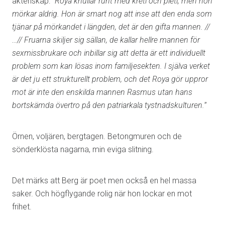
äktenskap: ”
Roya knullar runt med kreti och pleti, men hon
mörkar aldrig. Hon är smart nog att inse att den enda som
tjänar på mörkandet i längden, det är den gifta mannen. //
…// Fruarna skiljer sig sällan, de kallar hellre mannen för
sexmissbrukare och inbillar sig att detta är ett individuellt
problem som kan lösas inom familjesekten. I själva verket
är det ju ett strukturellt problem, och det Roya gör uppror
mot är inte den enskilda mannen Rasmus utan hans
bortskämda övertro på den patriarkala tystnadskulturen.
”
Örnen, voljären, bergtagen. Betongmuren och de
sönderklösta nagarna, min eviga slitning.
Det märks att Berg är poet men också en hel massa
saker. Och högflygande rolig när hon lockar en mot
frihet.