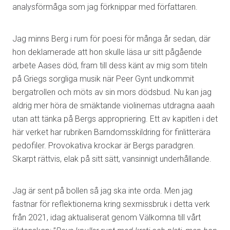
analysförmåga som jag förknippar med författaren.
Jag minns Berg i rum för poesi för många år sedan, där
hon deklamerade att hon skulle läsa ur sitt pågående
arbete Aases död, fram till dess känt av mig som titeln
på Griegs sorgliga musik när Peer Gynt undkommit
bergatrollen och möts av sin mors dödsbud. Nu kan jag
aldrig mer höra de smäktande violinernas utdragna aaah
utan att tänka på Bergs appropriering. Ett av kapitlen i det
här verket har rubriken Barndomsskildring för finlitterära
pedofiler. Provokativa krockar är Bergs paradgren.
Skarpt rättvis, elak på sitt sätt, vansinnigt underhållande.
Jag är sent på bollen så jag ska inte orda. Men jag
fastnar för reflektionerna kring sexmissbruk i detta verk
från 2021, idag aktualiserat genom Välkomna till vårt