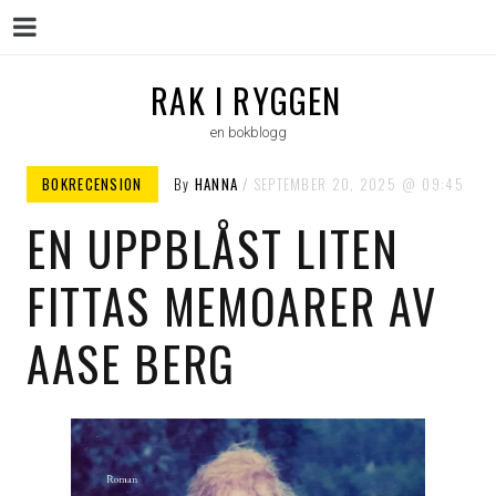
Menu
Skip
RAK I RYGGEN
to
en bokblogg
content
BOKRECENSION
By
HANNA
SEPTEMBER 20, 2025
09:45
EN UPPBLÅST LITEN
FITTAS MEMOARER AV
AASE BERG