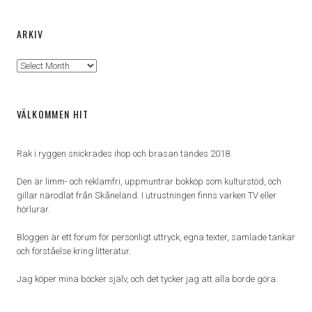
ARKIV
Arkiv
VÄLKOMMEN HIT
Rak i ryggen snickrades ihop och brasan tändes 2018.
Den är limm- och reklamfri, uppmuntrar bokköp som kulturstöd, och
gillar närodlat från Skåneland. I utrustningen finns varken TV eller
hörlurar.
Bloggen är ett forum för personligt uttryck, egna texter, samlade tankar
och förståelse kring litteratur.
Jag köper mina böcker själv, och det tycker jag att alla borde göra.