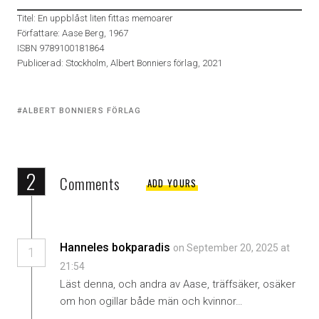
Titel: En uppblåst liten fittas memoarer
Författare: Aase Berg, 1967
ISBN 9789100181864
Publicerad: Stockholm, Albert Bonniers förlag, 2021
Tagged
ALBERT BONNIERS FÖRLAG
with:
2
Comments
ADD YOURS
Hanneles bokparadis
on September 20, 2025 at
1
21:54
Läst denna, och andra av Aase, träffsäker, osäker
om hon ogillar både män och kvinnor…