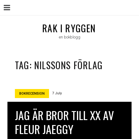
Menu
Skip
RAK I RYGGEN
to
en bokblogg
content
TAG:
NILSSONS FÖRLAG
7 July
BOKRECENSION
JAG ÄR BROR TILL XX AV
FLEUR JAEGGY