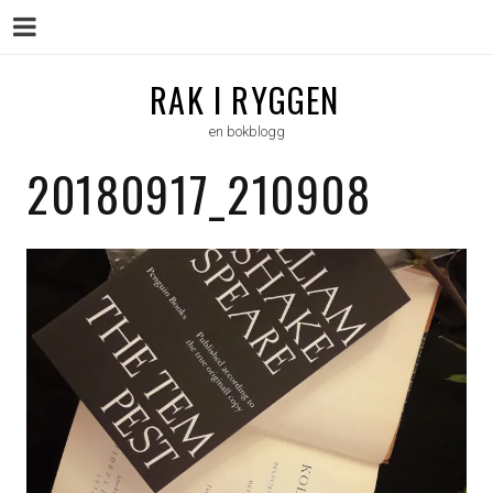
Menu
Skip
RAK I RYGGEN
to
en bokblogg
content
20180917_210908