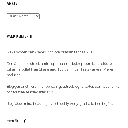
ARKIV
Arkiv
VÄLKOMMEN HIT
Rak i ryggen snickrades ihop och brasan tändes 2018.
Den är limm- och reklamfri, uppmuntrar bokköp som kulturstöd, och
gillar närodlat från Skåneland. I utrustningen finns varken TV eller
hörlurar.
Bloggen är ett forum för personligt uttryck, egna texter, samlade tankar
och förståelse kring litteratur.
Jag köper mina böcker själv, och det tycker jag att alla borde göra.
Vem är jag?