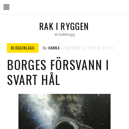
Menu
Skip
RAK I RYGGEN
to
en bokblogg
content
BLOGGINLÄGG
By
HANNA
FEBRUARY 6, 2019
23:30
BORGES FÖRSVANN I
SVART HÅL