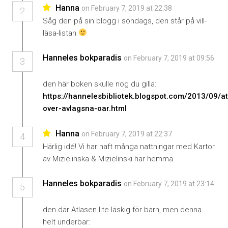
Hanna
on February 7, 2019 at 22:38
2
Såg den på sin blogg i söndags, den står på vill-
läsa-listan
Hanneles bokparadis
on February 7, 2019 at 09:56
3
den här boken skulle nog du gilla:
https://hannelesbibliotek.blogspot.com/2013/09/at
over-avlagsna-oar.html
Hanna
on February 7, 2019 at 22:37
4
Härlig idé! Vi har haft många nattningar med Kartor
av Mizielinska & Mizielinski här hemma.
Hanneles bokparadis
on February 7, 2019 at 23:14
5
den där Atlasen lite läskig för barn, men denna
helt underbar: