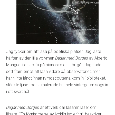
Jag tycker om att läsa på poetiska platser. Jag läste
hälften av den lilla volymen
Dagar med Borges
av Alberto
Manguel i en soffa på pianoskolan i förrgår. Jag hade
sett fram emot att läsa vidare på observatoriet, men
hann inte långt innan rymdscouterna kom in i biblioteket,
släckte ljuset och simulerade hur hela vintergatan sögs in
i ett svart hål.
Dagar med Borges
är ett verk där läsaren läser om
läsare. “En förnimmelse av lycklig isolering”, beskriver