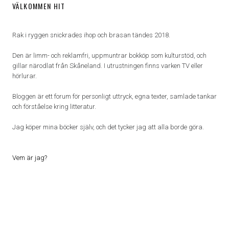
VÄLKOMMEN HIT
Rak i ryggen snickrades ihop och brasan tändes 2018.
Den är limm- och reklamfri, uppmuntrar bokköp som kulturstöd, och
gillar närodlat från Skåneland. I utrustningen finns varken TV eller
hörlurar.
Bloggen är ett forum för personligt uttryck, egna texter, samlade tankar
och förståelse kring litteratur.
Jag köper mina böcker själv, och det tycker jag att alla borde göra.
Vem är jag?