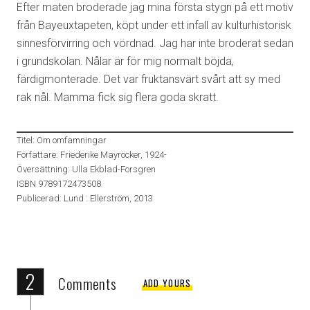
Efter maten broderade jag mina första stygn på ett motiv
från Bayeuxtapeten, köpt under ett infall av kulturhistorisk
sinnesförvirring och vördnad. Jag har inte broderat sedan
i grundskolan. Nålar är för mig normalt böjda,
färdigmonterade. Det var fruktansvärt svårt att sy med
rak nål. Mamma fick sig flera goda skratt.
Titel: Om omfamningar
Författare: Friederike Mayröcker, 1924-
Översättning: Ulla Ekblad-Forsgren
ISBN 9789172473508
Publicerad: Lund : Ellerström, 2013
2
Comments
ADD YOURS