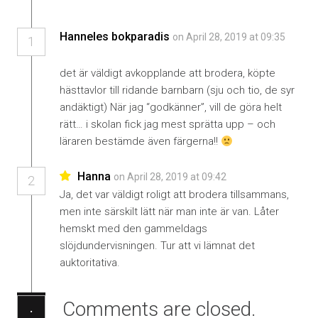
Hanneles bokparadis
on April 28, 2019 at 09:35
1
det är väldigt avkopplande att brodera, köpte
hästtavlor till ridande barnbarn (sju och tio, de syr
andäktigt) När jag “godkänner”, vill de göra helt
rätt… i skolan fick jag mest sprätta upp – och
läraren bestämde även färgerna!!
Hanna
on April 28, 2019 at 09:42
2
Ja, det var väldigt roligt att brodera tillsammans,
men inte särskilt lätt när man inte är van. Låter
hemskt med den gammeldags
slöjdundervisningen. Tur att vi lämnat det
auktoritativa.
Comments are closed.
·