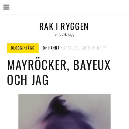
Menu
Skip
RAK I RYGGEN
to
en bokblogg
content
BLOGGINLÄGG
By
HANNA
APRIL 28, 2019
08:17
MAYRÖCKER, BAYEUX
OCH JAG