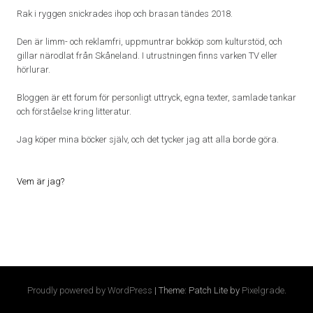
Rak i ryggen snickrades ihop och brasan tändes 2018.
Den är limm- och reklamfri, uppmuntrar bokköp som kulturstöd, och
gillar närodlat från Skåneland. I utrustningen finns varken TV eller
hörlurar.
Bloggen är ett forum för personligt uttryck, egna texter, samlade tankar
och förståelse kring litteratur.
Jag köper mina böcker själv, och det tycker jag att alla borde göra.
Vem är jag?
Proudly powered by WordPress
|
Theme: Patch Lite by
Pixelgrade
.