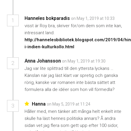
Hanneles bokparadis
on May 1, 2019 at 10:33
1
visst är Roy bra, skriver för/om dem som inte kan,
intressant land:
http://hannelesbibliotek.blogspot.com/2019/04/hin
i-indien-kulturkollo.html
Anna Johansson
on May 1, 2019 at 19:30
2
Jag var lite splittrad till den yttersta lyckans …
Känslan när jag läst klart var spretig och ganska
rörig, kanske var romanen inte bästa sättet att
formulera alla de idéer som hon vill förmedla?
Hanna
on May 5, 2019 at 11:24
3
Håller med, men tänker att många helt enkelt inte
skulle ha läst hennes politiska annars? Å andra
sidan vet jag flera som gett upp efter 100 sidor,