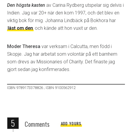
Den högsta kasten
av Carina Rydberg utspelar sig delvis i
Indien. Jag var 20+ när den kom 1997, och det blev en
viktig bok för mig. Johanna Lindbäck på Bokhora har
läst om den
och kände att hon vuxit ur den.
Moder Theresa
var verksam i Calcutta, men född i
Skopje. Jag har arbetat som volontär på ett barnhem
som drevs av Missionaries of Charity. Det finaste jag
gjort sedan jag konfirmerades.
ISBN 9789173378826 ; ISBN 9100562912
5
Comments
ADD YOURS