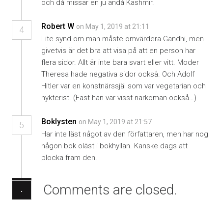
och då missar en ju ändå Kashmir.
Robert W
on May 1, 2019 at 21:11
4
Lite synd om man måste omvärdera Gandhi, men
givetvis är det bra att visa på att en person har
flera sidor. Allt är inte bara svart eller vitt. Moder
Theresa hade negativa sidor också. Och Adolf
Hitler var en konstnärssjäl som var vegetarian och
nykterist. (Fast han var visst narkoman också…)
Boklysten
on May 1, 2019 at 21:57
5
Har inte läst något av den författaren, men har nog
någon bok oläst i bokhyllan. Kanske dags att
plocka fram den.
Comments are closed.
·