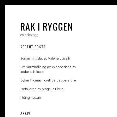
Skip
to
content
RAK I RYGGEN
en bokblogg
RECENT POSTS
Början mitt slut av Valeria Luiselli
Om varmhållning av levande döda av
Isabella Nilsson
Dylan Thomas novell på pappersrulle
Förföljarna av Magnus Florin
I hängmattan
ARKIV