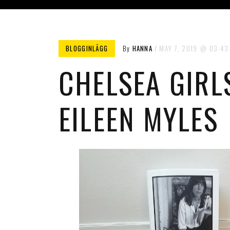
BLOGGINLÄGG
By
HANNA
MAY 7, 2019
03:43
CHELSEA GIRL
EILEEN MYLES