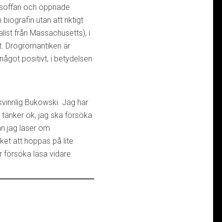
i soffan och öppnade
iografin utan att riktigt
alist från Massachusetts), i
t. Drogromantiken är
något positivt, i betydelsen
kvinnlig Bukowski. Jag har
tänker ok, jag ska försöka
n jag läser om
cket att hoppas på lite
r försöka läsa vidare.