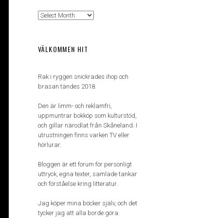
Arkiv
VÄLKOMMEN HIT
Rak i ryggen snickrades ihop och
brasan tändes 2018.
Den är limm- och reklamfri,
uppmuntrar bokköp som kulturstöd,
och gillar närodlat från Skåneland. I
utrustningen finns varken TV eller
hörlurar.
Bloggen är ett forum för personligt
uttryck, egna texter, samlade tankar
och förståelse kring litteratur.
Jag köper mina böcker själv, och det
tycker jag att alla borde göra.