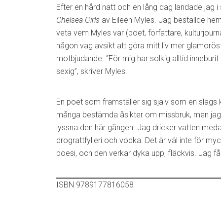
Efter en hård natt och en lång dag landade jag 
Chelsea Girls
av Eileen Myles. Jag beställde hem b
veta vem Myles var (poet, författare, kulturjourn
någon vag avsikt att göra mitt liv mer glamorös
motbjudande. “För mig har solkig alltid inneburit 
sexig”, skriver Myles.
En poet som framställer sig själv som en slags 
många bestämda åsikter om missbruk, men jag 
lyssna den här gången. Jag dricker vatten meda
drograttfylleri och vodka. Det är väl inte för my
poesi, och den verkar dyka upp, fläckvis. Jag få
ISBN 9789177816058