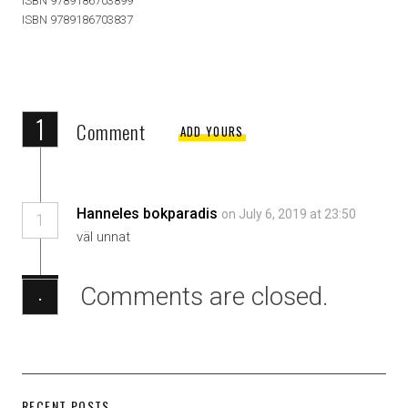
ISBN 9789186703899
ISBN 9789186703837
1
Comment
ADD YOURS
Hanneles bokparadis
on July 6, 2019 at 23:50
1
väl unnat
Comments are closed.
·
RECENT POSTS