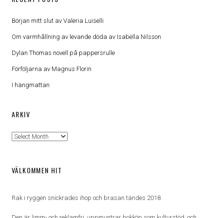
Början mitt slut av Valeria Luiselli
Om varmhållning av levande döda av Isabella Nilsson
Dylan Thomas novell på pappersrulle
Förföljarna av Magnus Florin
I hängmattan
ARKIV
Arkiv
VÄLKOMMEN HIT
Rak i ryggen snickrades ihop och brasan tändes 2018.
Den är limm- och reklamfri, uppmuntrar bokköp som kulturstöd, och