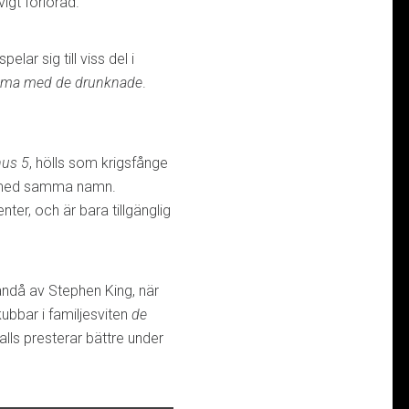
vigt förlorad.
pelar sig till viss del i
ma med de drunknade
.
hus 5
, hölls som krigsfånge
 med samma namn.
ter, och är bara tillgänglig
 ändå av Stephen King, när
ubbar i familjesviten
de
 alls presterar bättre under