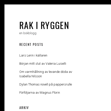
Skip
to
content
RAK I RYGGEN
en bokblogg
RECENT POSTS
Lars Lerin i källaren
Början mitt slut av Valeria Luiselli
Om varmhållning av levande döda av
Isabella Nilsson
Dylan Thomas novell på pappersrulle
Förföljarna av Magnus Florin
ARKIV