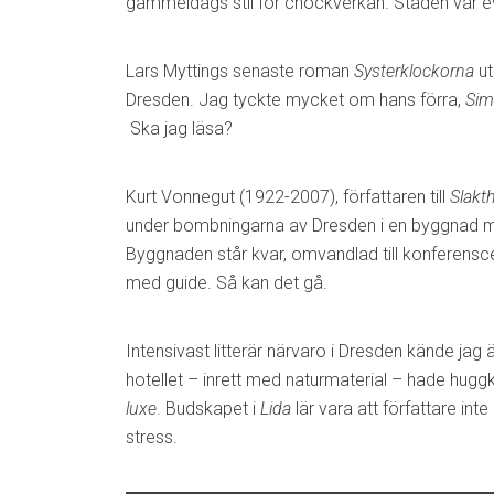
gammeldags stil för chockverkan. Staden var e
Lars Myttings senaste roman
Systerklockorna
uts
Dresden. Jag tyckte mycket om hans förra,
Sim
Ska jag läsa?
Kurt Vonnegut (1922-2007), författaren till
Slakt
under bombningarna av Dresden i en byggnad
Byggnaden står kvar, omvandlad till konferenscen
med guide. Så kan det gå.
Intensivast litterär närvaro i Dresden kände jag
hotellet – inrett med naturmaterial – hade huggk
luxe
. Budskapet i
Lida
lär vara att författare inte
stress.