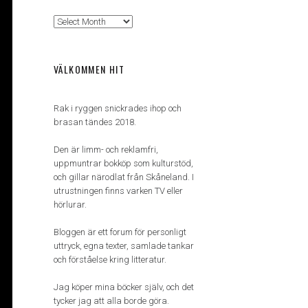
Arkiv
VÄLKOMMEN HIT
Rak i ryggen snickrades ihop och
brasan tändes 2018.
Den är limm- och reklamfri,
uppmuntrar bokköp som kulturstöd,
och gillar närodlat från Skåneland. I
utrustningen finns varken TV eller
hörlurar.
Bloggen är ett forum för personligt
uttryck, egna texter, samlade tankar
och förståelse kring litteratur.
Jag köper mina böcker själv, och det
tycker jag att alla borde göra.