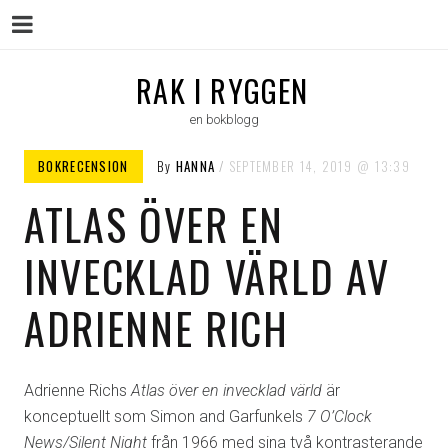
Menu
Skip
RAK I RYGGEN
to
en bokblogg
content
BOKRECENSION
By
HANNA
SEPTEMBER 14, 2019
13:39
ATLAS ÖVER EN
INVECKLAD VÄRLD AV
ADRIENNE RICH
Adrienne Richs
Atlas över en invecklad värld
är
konceptuellt som Simon and Garfunkels
7 O’Clock
News/Silent Night
från 1966 med sina två kontrasterande