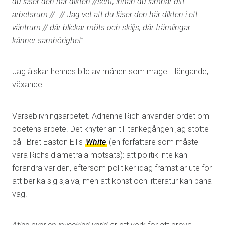
du läser den här dikten //sent, innan du lämnar ditt
arbetsrum //…// Jag vet att du läser den här dikten i ett
väntrum // där blickar möts och skiljs, där främlingar
känner samhörighet
”
Jag älskar hennes bild av månen som mage. Hängande,
växande.
Varseblivningsarbetet. Adrienne Rich använder ordet om
poetens arbete. Det knyter an till tankegången jag stötte
på i Bret Easton Ellis
White
(en författare som måste
vara Richs diametrala motsats): att politik inte kan
förändra världen, eftersom politiker idag främst är ute för
att berika sig själva, men att konst och litteratur kan bana
väg.