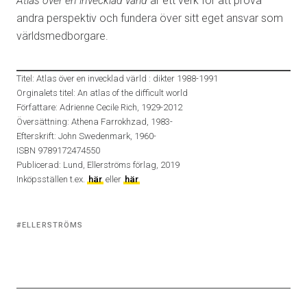
Atlas över en invecklad värld
är ett verk för att prova
andra perspektiv och fundera över sitt eget ansvar som
världsmedborgare.
Titel: Atlas över en invecklad värld : dikter 1988-1991
Orginalets titel: An atlas of the difficult world
Författare: Adrienne Cecile Rich, 1929-2012
Översättning: Athena Farrokhzad, 1983-
Efterskrift: John Swedenmark, 1960-
ISBN 9789172474550
Publicerad: Lund, Ellerströms förlag, 2019
Inköpsställen t.ex.
här
eller
här
Tagged
ELLERSTRÖMS
with: