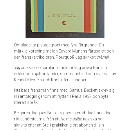
D
u
r
a
s
Omslaget är pistagegrönt med fyra färgränder. En
märklig korsning mellan Edvard Munchs färgpalett och
den franska trikoloren. Pourquoi? Jag skriker:
crème!
Jag är en annan
samlar franskspråkig poesi från sju
sekler och sjutton länder, sammanställd och översatt av
Kennet Klemets och Kristoffer Leandoer.
Inte bara fransmän finns med. Samuel Beckett skrev sig
in i antologin genom att flytta till Paris 1937 och byta
litterärt språk.
Belgaren Jacques Brel är representerad. Jag har aldrig
riktigt hämtat mig från att
Ne me quitte pas
ska ha
skrivits efter att Brel i praktiken gjort aborten till sin