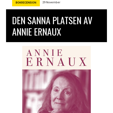
k
29 November
BOKRECENSION
a
v
DEN SANNA PLATSEN AV
M
a
ANNIE ERNAUX
j
a
L
e
e
L
a
n
g
v
a
d