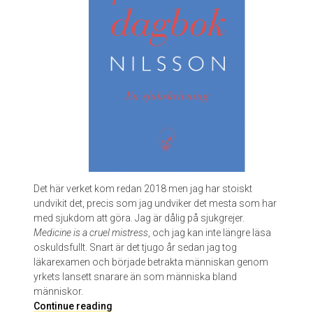
n
e
t
K
l
e
m
e
t
s
&
K
r
Det här verket kom redan 2018 men jag har stoiskt
i
undvikit det, precis som jag undviker det mesta som har
s
med sjukdom att göra. Jag är dålig på sjukgrejer.
t
Medicine is a cruel mistress
, och jag kan inte längre läsa
o
oskuldsfullt. Snart är det tjugo år sedan jag tog
f
läkarexamen och började betrakta människan genom
f
yrkets lansett snarare än som människa bland
e
människor.
N
r
Continue reading