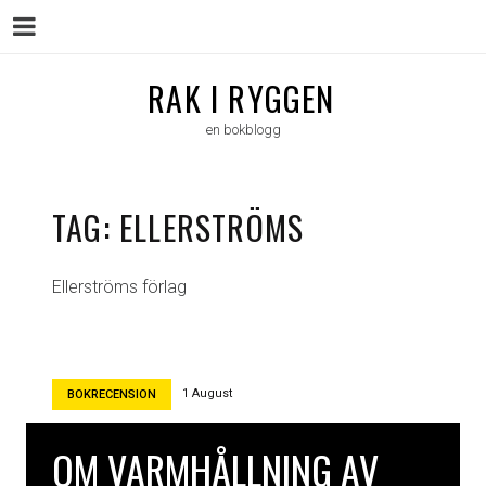
Menu
Skip
RAK I RYGGEN
to
en bokblogg
content
TAG:
ELLERSTRÖMS
Ellerströms förlag
1 August
BOKRECENSION
OM VARMHÅLLNING AV