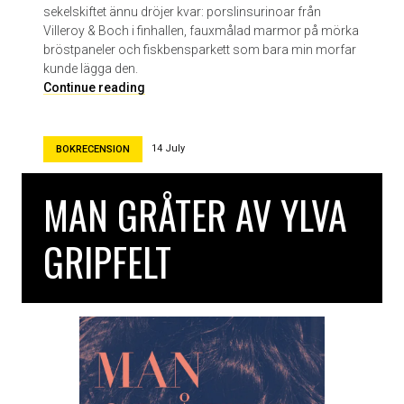
a
sekelskiftet ännu dröjer kvar: porslinsurinoar från
b
Villeroy & Boch i finhallen, fauxmålad marmor på mörka
e
bröstpaneler och fiskbensparkett som bara min morfar
l
kunde lägga den.
l
I
Continue reading
a
h
N
ä
i
n
14 July
BOKRECENSION
l
g
s
m
MAN GRÅTER AV YLVA
s
a
o
t
n
t
GRIPFELT
a
n