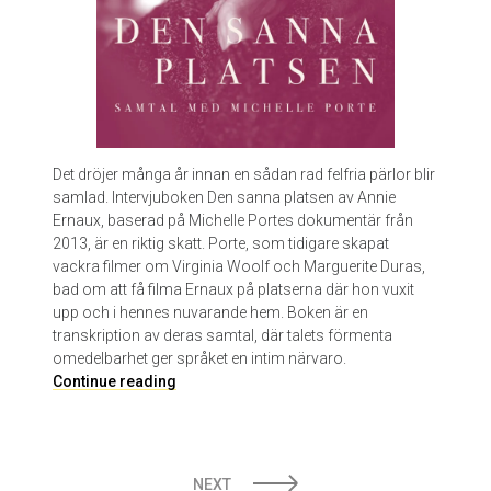
Det dröjer många år innan en sådan rad felfria pärlor blir
samlad. Intervjuboken Den sanna platsen av Annie
Ernaux, baserad på Michelle Portes dokumentär från
2013, är en riktig skatt. Porte, som tidigare skapat
vackra filmer om Virginia Woolf och Marguerite Duras,
bad om att få filma Ernaux på platserna där hon vuxit
upp och i hennes nuvarande hem. Boken är en
transkription av deras samtal, där talets förmenta
omedelbarhet ger språket en intim närvaro.​
D
Continue reading
e
n
s
POSTS
a
NEXT