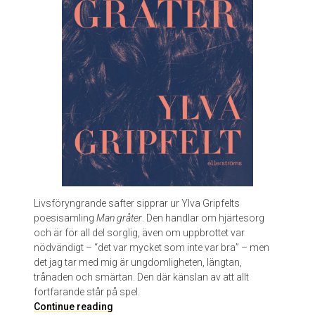
Livsföryngrande safter sipprar ur Ylva Gripfelts
poesisamling
Man gråter
. Den handlar om hjärtesorg
och är för all del sorglig, även om uppbrottet var
nödvändigt – “det var mycket som inte var bra” – men
det jag tar med mig är ungdomligheten, längtan,
trånaden och smärtan. Den där känslan av att allt
fortfarande står på spel.
M
Continue reading