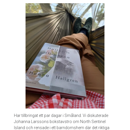
n
i
n
g
a
v
l
e
v
a
n
d
e
d
ö
d
a
a
v
Har tillbringat ett par dagar i Småland. Vi diskuterade
I
Johanna Larssons bokstavstro om North Sentinel
s
Island och rensade i ett barndomshem där det riktiga