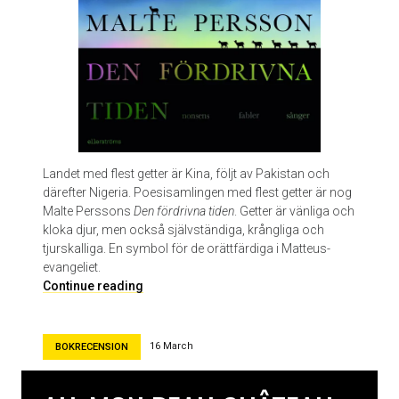
o
k
.
E
n
s
j
u
k
s
Landet med flest getter är Kina, följt av Pakistan och
k
därefter Nigeria. Poesisamlingen med flest getter är nog
r
Malte Perssons
Den fördrivna tiden
. Getter är vänliga och
i
kloka djur, men också självständiga, krångliga och
v
tjurskalliga. En symbol för de orättfärdiga i Matteus-
n
evangeliet.
i
D
Continue reading
n
e
g
n
.
f
16 March
BOKRECENSION
A
ö
v
r
I
d