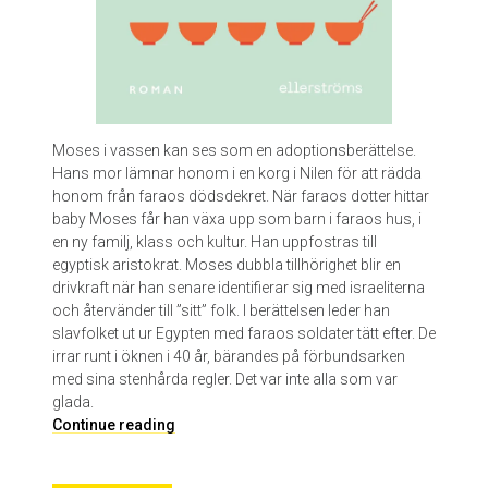
t
e
Y
o
u
r
c
Moses i vassen kan ses som en adoptionsberättelse.
e
Hans mor lämnar honom i en korg i Nilen för att rädda
n
honom från faraos dödsdekret. När faraos dotter hittar
a
baby Moses får han växa upp som barn i faraos hus, i
r
en ny familj, klass och kultur. Han uppfostras till
egyptisk aristokrat. Moses dubbla tillhörighet blir en
drivkraft när han senare identifierar sig med israeliterna
och återvänder till ”sitt” folk. I berättelsen leder han
slavfolket ut ur Egypten med faraos soldater tätt efter. De
irrar runt i öknen i 40 år, bärandes på förbundsarken
med sina stenhårda regler. Det var inte alla som var
glada.
T
Continue reading
o
l