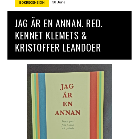
d
30 June
BOKRECENSION
a
g
JAG ÄR EN ANNAN. RED.
e
n
KENNET KLEMETS &
s
t
KRISTOFFER LEANDOER
i
n
g
a
v
M
a
r
g
u
e
r
i
t
e