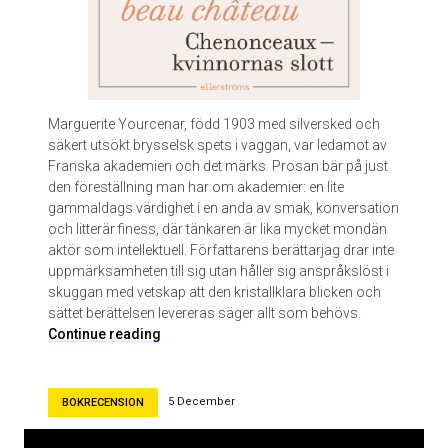
s
o
n
Marguerite Yourcenar, född 1903 med silversked och
säkert utsökt brysselsk spets i vaggan, var ledamot av
Franska akademien och det märks. Prosan bär på just
den föreställning man har om akademier: en lite
gammaldags värdighet i en anda av smak, konversation
och litterär finess, där tänkaren är lika mycket mondän
aktör som intellektuell. Författarens berättarjag drar inte
uppmärksamheten till sig utan håller sig anspråkslöst i
skuggan med vetskap att den kristallklara blicken och
sättet berättelsen levereras säger allt som behövs.
A
Continue reading
h
,
m
5 December
BOKRECENSION
o
n