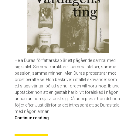
t
Hela Duras författarskap är ett pågående samtal med
sig självt. Samma karaktärer, samma platser, samma
passion, samma minnen. Men Duras protesterar mot
ordet berättelse. Hon beskriver i stället skrivandet som
ett slags väntan på att se hur orden vill höra ihop. Ibland
upptäcker hon att en gestalt har blivit förälskad i någon
annan än hon själv tänkt sig. Då accepterar hon det och
följer efter. Just därför är det intressant att se Duras tala
med någon annan.
V
Continue reading
a
r