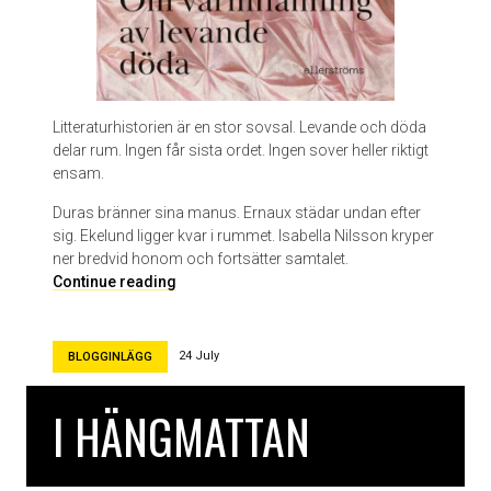
Litteraturhistorien är en stor sovsal. Levande och döda
delar rum. Ingen får sista ordet. Ingen sover heller riktigt
ensam.
Duras bränner sina manus. Ernaux städar undan efter
sig. Ekelund ligger kvar i rummet. Isabella Nilsson kryper
ner bredvid honom och fortsätter samtalet.
O
Continue reading
m
v
a
24 July
BLOGGINLÄGG
r
m
I HÄNGMATTAN
h
å
l
l