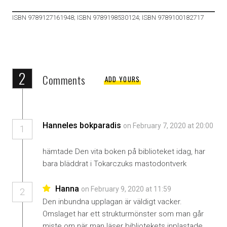
ISBN 9789127161948; ISBN 9789198530124; ISBN 9789100182717
2
Comments
ADD YOURS
Hanneles bokparadis
on February 7, 2020 at 20:00
1
hämtade Den vita boken på biblioteket idag, har
bara bläddrat i Tokarczuks mastodontverk
Hanna
on February 9, 2020 at 11:59
2
Den inbundna upplagan är väldigt vacker.
Omslaget har ett strukturmönster som man går
miste om när man läser bibliotekets inplastade