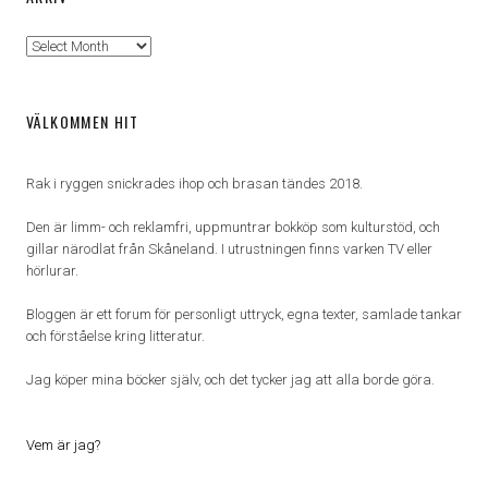
Arkiv
VÄLKOMMEN HIT
Rak i ryggen snickrades ihop och brasan tändes 2018.
Den är limm- och reklamfri, uppmuntrar bokköp som kulturstöd, och
gillar närodlat från Skåneland. I utrustningen finns varken TV eller
hörlurar.
Bloggen är ett forum för personligt uttryck, egna texter, samlade tankar
och förståelse kring litteratur.
Jag köper mina böcker själv, och det tycker jag att alla borde göra.
Vem är jag?