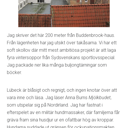
Jag skriver det här 200 meter från Buddenbrook-haus.
Från lägenheten har jag utsikt över takåsarna. Vi har ett
soft skollov där mitt mest ambitiösa projekt är att laga
fyra vintersoppor från Sydsvenskans sportlovsspecial.
Jag packade ner lika många buljongtärningar som
böcker.
Lübeck är blåsigt och regnigt, och ingen knotar över att
vara inne och läsa. Jag läser Anna Burns
Mjölkbudet
,
som utspelar sig på Nordirland. Jag har fastnat i
efterspelet av en militär hundmassaker, där familjerna får
gräva fram sina husdjur ur en ofattbar hög av kroppar.
Hundarna suddade ut gränsen för ockupationsmakten.