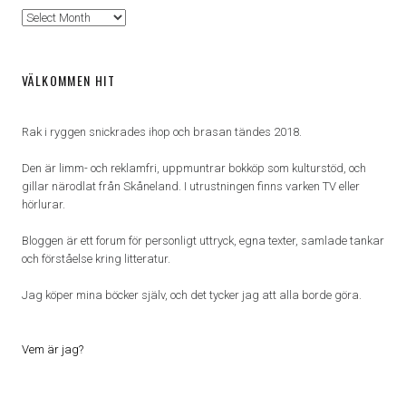
Arkiv
VÄLKOMMEN HIT
Rak i ryggen snickrades ihop och brasan tändes 2018.
Den är limm- och reklamfri, uppmuntrar bokköp som kulturstöd, och
gillar närodlat från Skåneland. I utrustningen finns varken TV eller
hörlurar.
Bloggen är ett forum för personligt uttryck, egna texter, samlade tankar
och förståelse kring litteratur.
Jag köper mina böcker själv, och det tycker jag att alla borde göra.
Vem är jag?