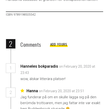
ISBN 9789198505542
2
Comments
ADD YOURS
Hanneles bokparadis
on February 20, 2020 at
1
23:43
wow, älskar litterära platser!
Hanna
on February 20, 2020 at 23:51
2
Jag funderar på om en skulle lägga sig på den
berömda trottoaren, men jag fattar inte var exakt
herr Buddenbrook stupade