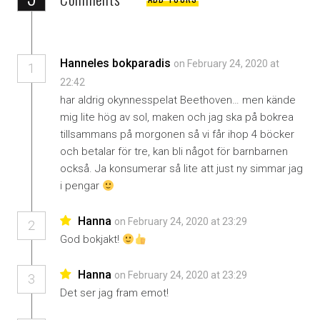
Hanneles bokparadis
on February 24, 2020 at
1
22:42
har aldrig okynnesspelat Beethoven… men kände
mig lite hög av sol, maken och jag ska på bokrea
tillsammans på morgonen så vi får ihop 4 böcker
och betalar för tre, kan bli något för barnbarnen
också. Ja konsumerar så lite att just ny simmar jag
i pengar
Hanna
on February 24, 2020 at 23:29
2
God bokjakt!
Hanna
on February 24, 2020 at 23:29
3
Det ser jag fram emot!