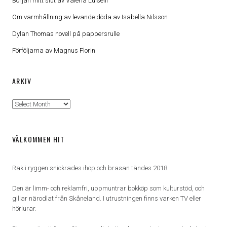
Början mitt slut av Valeria Luiselli
Om varmhållning av levande döda av Isabella Nilsson
Dylan Thomas novell på pappersrulle
Förföljarna av Magnus Florin
ARKIV
Arkiv
VÄLKOMMEN HIT
Rak i ryggen snickrades ihop och brasan tändes 2018.
Den är limm- och reklamfri, uppmuntrar bokköp som kulturstöd, och
gillar närodlat från Skåneland. I utrustningen finns varken TV eller
hörlurar.