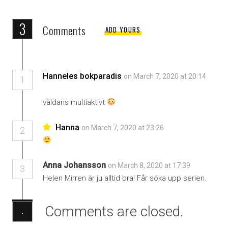
3
Comments
ADD YOURS
Hanneles bokparadis
on March 7, 2020 at 20:14
1
väldans multiaktivt
Hanna
on March 7, 2020 at 23:26
2
Anna Johansson
on March 8, 2020 at 17:39
3
Helen Mirren är ju alltid bra! Får söka upp serien.
Comments are closed.
·