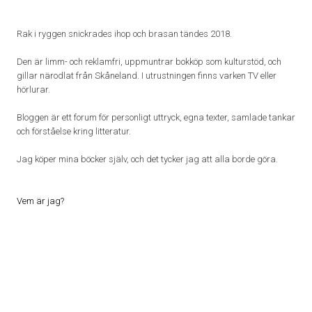
Rak i ryggen snickrades ihop och brasan tändes 2018.
Den är limm- och reklamfri, uppmuntrar bokköp som kulturstöd, och
gillar närodlat från Skåneland. I utrustningen finns varken TV eller
hörlurar.
Bloggen är ett forum för personligt uttryck, egna texter, samlade tankar
och förståelse kring litteratur.
Jag köper mina böcker själv, och det tycker jag att alla borde göra.
Vem är jag?
Proudly powered by WordPress
|
Theme: Patch Lite by
Pixelgrade
.