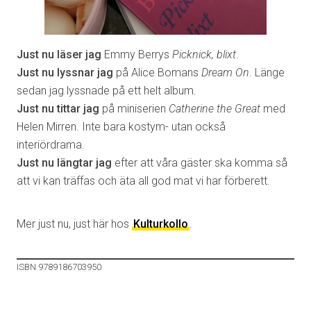
Just nu läser jag
Emmy Berrys
Picknick, blixt
.
Just nu lyssnar jag
på Alice Bomans
Dream On
. Länge
sedan jag lyssnade på ett helt album.
Just nu tittar jag
på miniserien
Catherine the Great
med
Helen Mirren. Inte bara kostym- utan också
interiördrama.
Just nu längtar jag
efter att våra gäster ska komma så
att vi kan träffas och äta all god mat vi har förberett.
Mer just nu, just här hos
Kulturkollo
.
ISBN 9789186703950