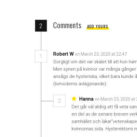
Comments
2
ADD YOURS
Robert W
on March 23, 2020 at 22:47
1
Sorgligt om det var skälet till att hon 
Men synen på kvinnor var många gånger f
ansågs de hysteriska, vilket bara kunde
(livmoderns avlägsnande).
Hanna
on March 23, 2020 at
2
Det går väl aldrig att få veta sa
en del av de senare breven ver
samhället och läkar”vetenskapen”
kvinnornas sida. Hysterektomi mås