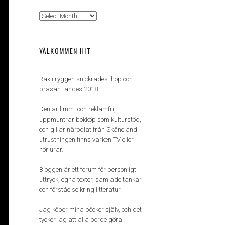
Arkiv
VÄLKOMMEN HIT
Rak i ryggen snickrades ihop och
brasan tändes 2018.
Den är limm- och reklamfri,
uppmuntrar bokköp som kulturstöd,
och gillar närodlat från Skåneland. I
utrustningen finns varken TV eller
hörlurar.
Bloggen är ett forum för personligt
uttryck, egna texter, samlade tankar
och förståelse kring litteratur.
Jag köper mina böcker själv, och det
tycker jag att alla borde göra.