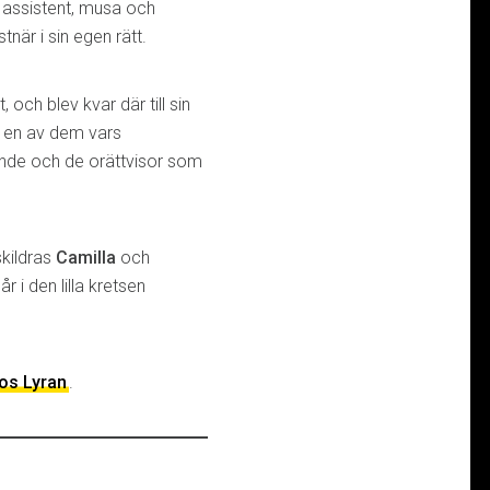
 assistent, musa och
när i sin egen rätt.
 och blev kvar där till sin
m en av dem vars
dande och de orättvisor som
kildras
Camilla
och
r i den lilla kretsen
os Lyran
.