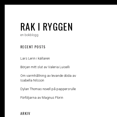
Skip
to
content
RAK I RYGGEN
en bokblogg
RECENT POSTS
Lars Lerin i källaren
Början mitt slut av Valeria Luiselli
Om varmhållning av levande döda av
Isabella Nilsson
Dylan Thomas novell på pappersrulle
Förföljarna av Magnus Florin
ARKIV