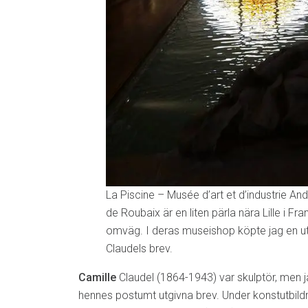
La Piscine – Musée d’art et d’industrie And
de Roubaix är en liten pärla nära Lille i Fran
omväg. I deras museishop köpte jag en u
Claudels brev.
Camille
Claudel (1864-1943) var skulptör, men j
hennes postumt utgivna brev. Under konstutbild