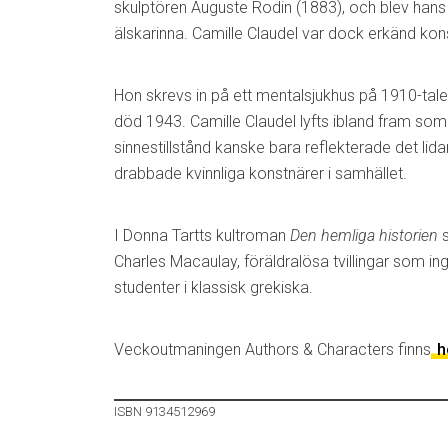
skulptören Auguste Rodin (1883), och blev hans
älskarinna. Camille Claudel var dock erkänd konst
Hon skrevs in på ett mentalsjukhus på 1910-talet,
död 1943. Camille Claudel lyfts ibland fram so
sinnestillstånd kanske bara reflekterade det li
drabbade kvinnliga konstnärer i samhället.
I Donna Tartts kultroman
Den hemliga historien
s
Charles Macaulay, föräldralösa tvillingar som ingå
studenter i klassisk grekiska.
Veckoutmaningen Authors & Characters finns
h
ISBN 9134512969