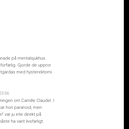
hamnade på mentalsjukhus.
örfärlig. Gjorde de uppror
 åtgärdas med hysterektomi
 23:06
nningen om Camille Claudel. I
kar hon paranoid, men
 var ju inte direkt på
te ha varit livsfarligt.