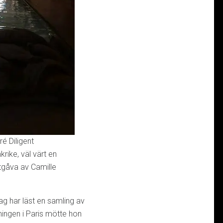
ré Diligent
krike, väl värt en
tgåva av Camille
ag har läst en samling av
ningen i Paris mötte hon