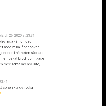
March 25, 2020 at 23:31
ev inga våfflor idag,
eket med mina låneböcker
ing, sonen i närheten räddade
 hembakat bröd, och fixade
ren med räksallad höll inte,
 23:41
tt sonen kunde rycka in!