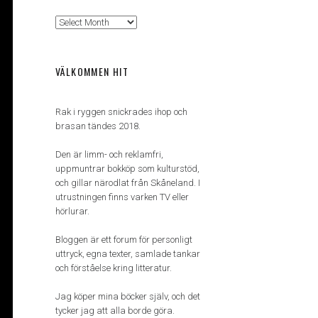
Arkiv
VÄLKOMMEN HIT
Rak i ryggen snickrades ihop och
brasan tändes 2018.
Den är limm- och reklamfri,
uppmuntrar bokköp som kulturstöd,
och gillar närodlat från Skåneland. I
utrustningen finns varken TV eller
hörlurar.
Bloggen är ett forum för personligt
uttryck, egna texter, samlade tankar
och förståelse kring litteratur.
Jag köper mina böcker själv, och det
tycker jag att alla borde göra.