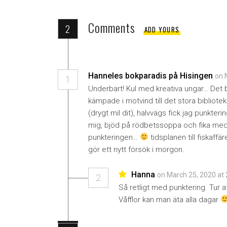
Comments
2
ADD YOURS
Hanneles bokparadis på Hisingen
on 
1
Underbart! Kul med kreativa ungar… Det bl
kämpade i motvind till det stora bibliot
(drygt mil dit), halvvägs fick jag punkter
mig, bjöd på rödbetssoppa och fika med
punkteringen…
tidsplanen till fiskaffä
gör ett nytt försök i morgon.
Hanna
on March 25, 2020 at
2
Så retligt med punktering. Tur a
Våfflor kan man äta alla dagar