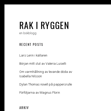
Skip
to
content
RAK I RYGGEN
en bokblogg
RECENT POSTS
Lars Lerin i källaren
Början mitt slut av Valeria Luiselli
Om varmhållning av levande döda av
Isabella Nilsson
Dylan Thomas novell på pappersrulle
Förföljarna av Magnus Florin
ARKIV