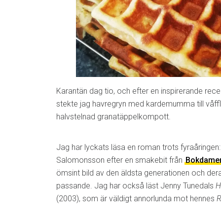
Karantän dag tio, och efter en inspirerande rec
stekte jag havregryn med kardemumma till våfflo
halvstelnad granatäppelkompott.
Jag har lyckats läsa en roman trots fyraåringen
Salomonsson efter en smakebit från
Bokdame
ömsint bild av den äldsta generationen och deras
passande. Jag har också läst Jenny Tunedals
H
(2003), som är väldigt annorlunda mot hennes
R