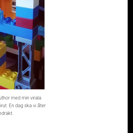
uthor med min virala
rut. En dag ska vi åter
dräkt.