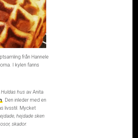
eptsamling från Hannele
rna. I kylen fanns
:
Huldas hus
av Anita
n
. Den inleder med en
 livsstil. Mycket
ejdade, hejdade sken
osor, skador.