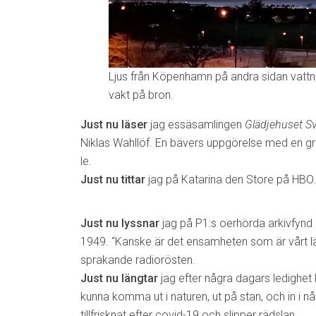
Ljus från Köpenhamn på andra sidan vattne
vakt på bron.
Just nu läser
jag essäsamlingen
Glädjehuset Sv
Niklas Wahllöf. En bävers uppgörelse med en grä
le.
Just nu tittar
jag på Katarina den Store på HBO. V
Just nu lyssnar
jag på P1:s oerhörda arkivfynd 
1949. “Kanske är det ensamheten som är vårt lä
sprakande radiorösten.
Just nu längtar
jag efter några dagars ledighet
kunna komma ut i naturen, ut på stan, och in i någ
tillfrisknat efter covid-19 och slipper rädslan.