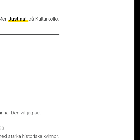
Mer
Just nu!
på Kulturkollo.
na. Den vill jag se!
:50
med starka historiska kvinnor.