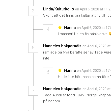
Linda/Kulturkollo
on April 6, 2020 at 11:
3
Skönt att det finns bra kultur att fly till i
Hanna
on April 6, 2020 at 17
4
I massor! Ha en fin påskvecka
Hanneles bokparadis
on April 6, 2020 a
5
ramlade på Nya berättelser av Tage Aure
inte
Hanna
on April 6, 2020 at 17
6
Hade inte hört hans namn före P
Hanneles bokparadis
on April 6, 2020 a
7
Tage Aurell är född 1895 i Norge, knappas
på honom…