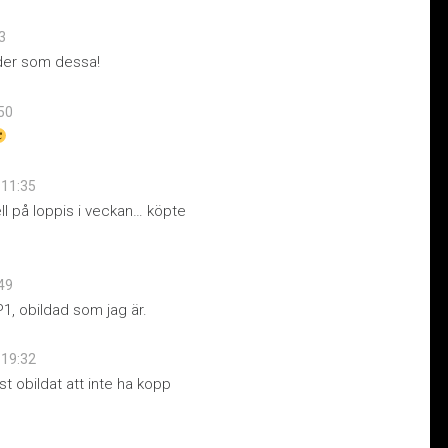
23
 tider som dessa!
:50
t 11:35
ll på loppis i veckan… köpte
:49
1, obildad som jag är.
t 19:32
t obildat att inte ha kopp