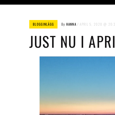
BLOGGINLÄGG
By
HANNA
APRIL 5, 2020
20:
JUST NU I APR