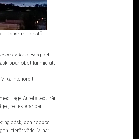
t. Dansk militär står
erige
av Aase Berg och
sklipparrobot får mig att
ilka interiörer!
med Tage Aurells text från
ge”, reflekterar den
 kring påsk, och hoppas
on litterär värld. Vi har