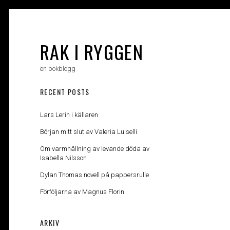
Skip
to
content
RAK I RYGGEN
en bokblogg
RECENT POSTS
Lars Lerin i källaren
Början mitt slut av Valeria Luiselli
Om varmhållning av levande döda av
Isabella Nilsson
Dylan Thomas novell på pappersrulle
Förföljarna av Magnus Florin
ARKIV