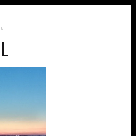
35
IL