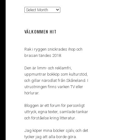
Arkiv
VÄLKOMMEN HIT
Rak i ryggen snickrades ihop och
brasan tändes 2018.
Den är limm- och reklamfri,
uppmuntrar bokköp som kulturstöd,
och gillar närodlat från Skåneland. I
utrustningen finns varken TV eller
hörlurar.
Bloggen är ett forum för personligt
uttryck, egna texter, samlade tankar
och förståelse kring litteratur.
Jag köper mina böcker själv, och det
tycker jag att alla borde göra.