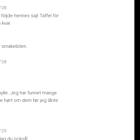
7:08
följde hennes sajt Taffel för
 kvar.
r smakebiten.
7:08
shylle. Jeg har funnet mange
de hørt om dem før jeg lånte
7:09
ndag du också!