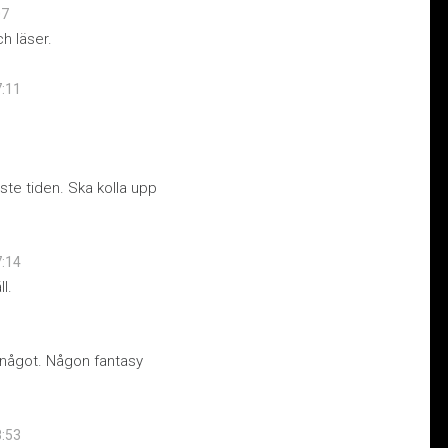
07
h läser.
7:11
ste tiden. Ska kolla upp
7:14
l.
t något. Någon fantasy
8:53