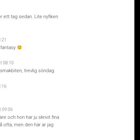
 ett tag sedan. Lite nyfiken
8:21
r fantasy
at 08:10
r smakbiten, trevlig söndag.
8:16
at 09:06
re och hon har ju skrivit fina
så ofta, men den här är jag