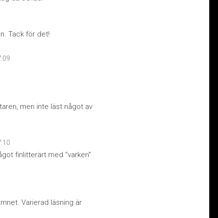
n. Tack för det!
7:09
attaren, men inte läst något av
7:10
got finlitterärt med “varken”
amnet. Varierad läsning är