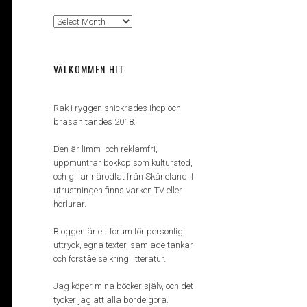
Arkiv
VÄLKOMMEN HIT
Rak i ryggen snickrades ihop och
brasan tändes 2018.
Den är limm- och reklamfri,
uppmuntrar bokköp som kulturstöd,
och gillar närodlat från Skåneland. I
utrustningen finns varken TV eller
hörlurar.
Bloggen är ett forum för personligt
uttryck, egna texter, samlade tankar
och förståelse kring litteratur.
Jag köper mina böcker själv, och det
tycker jag att alla borde göra.