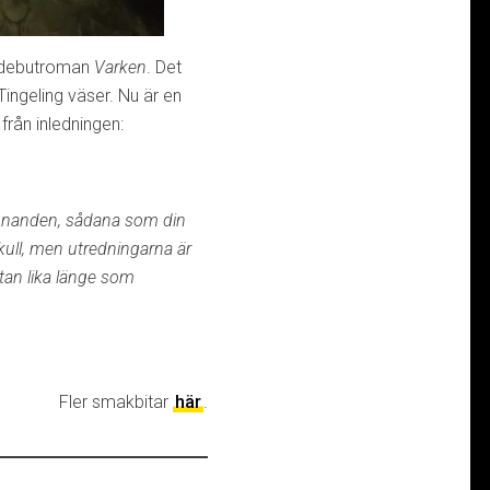
es debutroman
Varken
. Det
 Tingeling väser. Nu är en
 från inledningen:
vinnanden, sådana som din
skull, men utredningarna är
tan lika länge som
Fler smakbitar
här
.