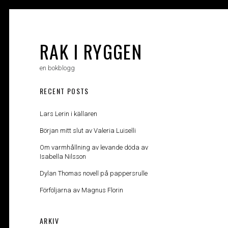
Skip
to
content
RAK I RYGGEN
en bokblogg
RECENT POSTS
Lars Lerin i källaren
Början mitt slut av Valeria Luiselli
Om varmhållning av levande döda av
Isabella Nilsson
Dylan Thomas novell på pappersrulle
Förföljarna av Magnus Florin
ARKIV