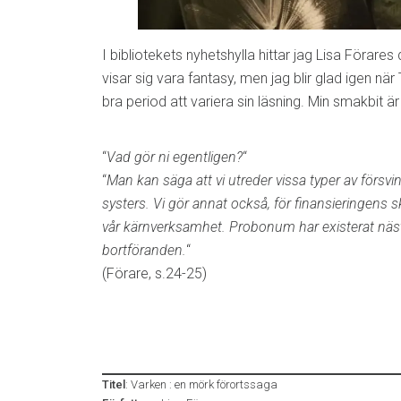
I bibliotekets nyhetshylla hittar jag Lisa Förar
visar sig vara fantasy, men jag blir glad igen när
bra period att variera sin läsning. Min smakbit är
“
Vad gör ni egentligen?
“
“
Man kan säga att vi utreder vissa typer av förs
systers. Vi gör annat också, för finansieringens 
vår kärnverksamhet. Probonum har existerat näs
bortföranden.
“
(Förare, s.24-25)
Titel
: Varken : en mörk förortssaga