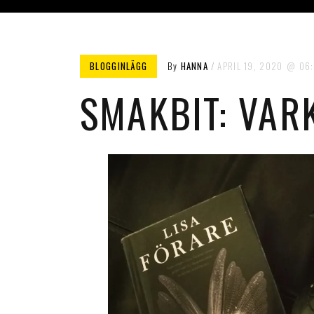
BLOGGINLÄGG
By
HANNA
APRIL 19, 2020
06
SMAKBIT: VAR