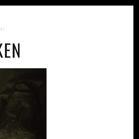
:42
KEN