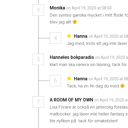
Monika
on April 19, 2020 at 08:00
3
Den syntes ganska mycket i mitt flöde för
blev jag allt
Hanna
on April 19, 2020 at 0
4
Jag med, trots att jag inte läse
Hanneles bokparadis
on April 19, 2020 
5
klart man ska variera sin läsning, tack fö
Hanna
on April 19, 2020 at 0
6
Tack, ha en fin dag du med
A ROOM OF MY OWN
on April 19, 2020 
7
Lisa Förare är också en jätterolig föreläsa
matböcker. jag läser inte heller fantasy 
lite nyfiken på. tack för smakebiten!