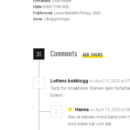
Författare
: Lisa Förare
ISBN
9789177991823
Publicerad
: Louise Bäckelin Förlag, 2020
Serie
:
Långsjö-trilogin
Comments
30
ADD YOURS
Lottens bokblogg
on April 19, 2020 at 0
1
Tack för smakbiten. Känner igen författa
boken.
Hanna
on April 19, 2020 at 0
2
Hon är kanske mest känd som m
hörs både här och där.