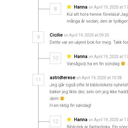
Hanna
on April 19, 2020 at 1
8
Kul att höra henne föreläsa! Jag 
många år sedan, den är tydligen
Cicilie
on April 19, 2020 at 09:35
9
Dette var en ukjent bok for meg. Takk fo
Hanna
on April 19, 2020 at 1
10
Varsågod, ha en fin söndag
astridterese
on April 19, 2020 at 10:38
11
Jeg går også ofte til bibliotekets nyhet
bøker jeg likte der, selv om jeg ikke had
dem
H en riktig fin søndag!
Hanna
on April 19, 2020 at 1
12
Bibliotek är fantastiska. Fin sö