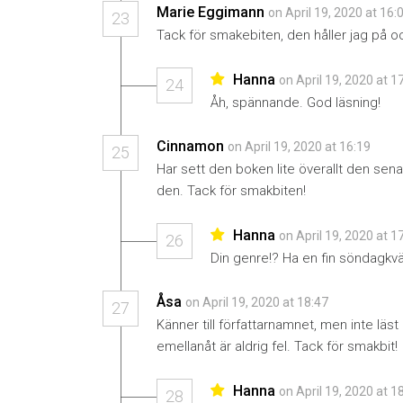
Marie Eggimann
on April 19, 2020 at 16:
23
Tack för smakebiten, den håller jag på oc
Hanna
on April 19, 2020 at 1
24
Åh, spännande. God läsning!
Cinnamon
on April 19, 2020 at 16:19
25
Har sett den boken lite överallt den sena
den. Tack för smakbiten!
Hanna
on April 19, 2020 at 1
26
Din genre!? Ha en fin söndagkväl
Åsa
on April 19, 2020 at 18:47
27
Känner till författarnamnet, men inte läs
emellanåt är aldrig fel. Tack för smakbit!
Hanna
on April 19, 2020 at 1
28