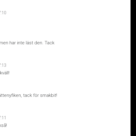
7:10
 men har inte läst den. Tack
7:13
kväll!
ttenyfiken, tack för smakbit!
7:11
kså!