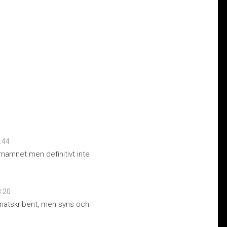
7:44
rnamnet men definitivt inte
8:20
atskribent, men syns och