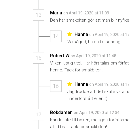
Maria
on April 19, 2020 at 11:09
13
Den här smakbiten gör att man blir nyfike
Hanna
on April 19, 2020 at 1
14
Varsågod, ha en fin söndag!
Robert W
on April 19, 2020 at 11:48
15
Vilken lustig titel. Har hört talas om förf
henne. Tack för smakbiten!
Hanna
on April 19, 2020 at 1
16
Jag trodde att det skulle vara nå
underförstått eller…:)
Bokdamen
on April 19, 2020 at 12:34
17
Kände inte till boken, möjligen författarn
alltid bra. Tack för smakbiten!