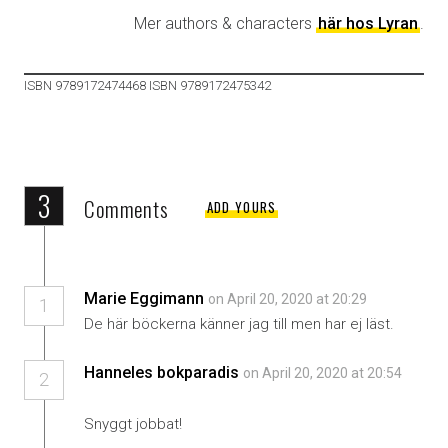
Mer authors & characters
här hos Lyran
.
ISBN 9789172474468 ISBN 9789172475342
3
Comments
ADD YOURS
Marie Eggimann
on April 20, 2020 at 20:29
1
De här böckerna känner jag till men har ej läst.
Hanneles bokparadis
on April 20, 2020 at 20:54
2
Snyggt jobbat!