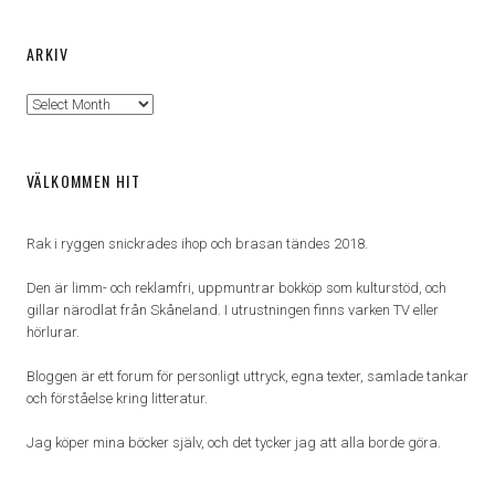
ARKIV
Arkiv
VÄLKOMMEN HIT
Rak i ryggen snickrades ihop och brasan tändes 2018.
Den är limm- och reklamfri, uppmuntrar bokköp som kulturstöd, och
gillar närodlat från Skåneland. I utrustningen finns varken TV eller
hörlurar.
Bloggen är ett forum för personligt uttryck, egna texter, samlade tankar
och förståelse kring litteratur.
Jag köper mina böcker själv, och det tycker jag att alla borde göra.