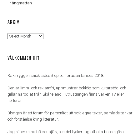
I hängmattan
ARKIV
Arkiv
VÄLKOMMEN HIT
Rak i ryggen snickrades ihop och brasan tändes 2018.
Den är limm- och reklamfri, uppmuntrar bokköp som kulturstöd, och
gillar närodlat från Skåneland. I utrustningen finns varken TV eller
hörlurar.
Bloggen är ett forum för personligt uttryck, egna texter, samlade tankar
och förståelse kring litteratur.
Jag köper mina böcker själv, och det tycker jag att alla borde göra.