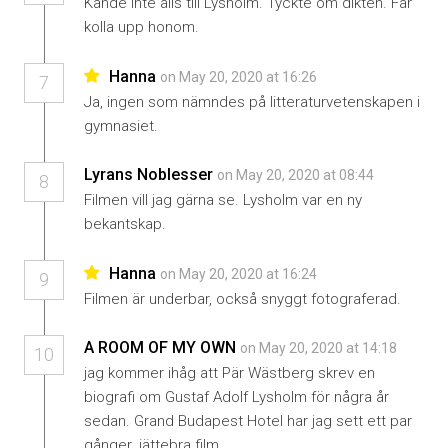
Kände inte alls till Lysholm. Tyckte om dikten. Får
kolla upp honom.
Hanna
on May 20, 2020 at 16:26
7
Ja, ingen som nämndes på litteraturvetenskapen i
gymnasiet.
Lyrans Noblesser
on May 20, 2020 at 08:44
8
Filmen vill jag gärna se. Lysholm var en ny
bekantskap.
Hanna
on May 20, 2020 at 16:24
9
Filmen är underbar, också snyggt fotograferad.
A ROOM OF MY OWN
on May 20, 2020 at 14:18
10
jag kommer ihåg att Pär Wästberg skrev en
biografi om Gustaf Adolf Lysholm för några år
sedan. Grand Budapest Hotel har jag sett ett par
gånger. jättebra film