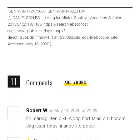
ISBN 9789172475687 ISBN 9789146223184
[1] DANIELSON ES. Looking for Mister Gustave.
American Scholar
.
2015;84(2):103-106. https://search-ebscohost-
com.ludwig.lub.lu.se/login.aspx?
direct=true&db=lfh&AN=101729702&site=eds-live&scope=site.
Accessed May 18, 2020.)
11
Comments
ADD YOURS
Robert W
on May 18, 2020 at 22:39
1
En märklig liten dikt. Aldrig hört talas om honom.
Jag läser försvinnande lite poesi.