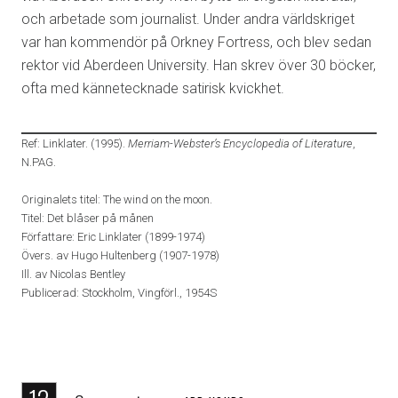
och arbetade som journalist. Under andra världskriget
var han kommendör på Orkney Fortress, och blev sedan
rektor vid Aberdeen University. Han skrev över 30 böcker,
ofta med kännetecknade satirisk kvickhet.
Ref: Linklater. (1995).
Merriam-Webster’s Encyclopedia of Literature
,
N.PAG.
Originalets titel: The wind on the moon.
Titel: Det blåser på månen
Författare: Eric Linklater (1899-1974)
Övers. av Hugo Hultenberg (1907-1978)
Ill. av Nicolas Bentley
Publicerad: Stockholm, Vingförl., 1954S