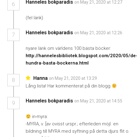
Hanneles bokparadis
on May 21, 2020 at 12:27
6
(fel länk)
Hanneles bokparadis
on May 21, 2020 at 12:26
7
nyare länk om världens 100 bästa böcker:
http://hannelesbibliotek.blogspot.com/2020/05/de
hundra-basta-bockerna.html
Hanna
on May 21, 2020 at 13:29
8
Lång lista! Har kommenterat på din blogg
Hanneles bokparadis
on May 21, 2020 at 14:55
9
in-myra:
-MYRA, v. [av ovisst urspr.; efterleden möjl. en
bildning till MYRA med syftning på detta djurs flit o.