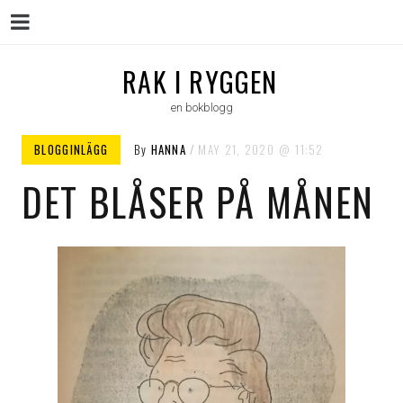
Menu
Skip
RAK I RYGGEN
to
en bokblogg
content
BLOGGINLÄGG
By
HANNA
MAY 21, 2020
11:52
DET BLÅSER PÅ MÅNEN