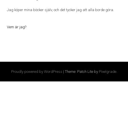
Jag köper mina böcker själv, och det tycker jag att alla borde göra.
Vem är jag?
Proudly powered by WordPress
|
Theme: Patch Lite by
Pixelgrade
.