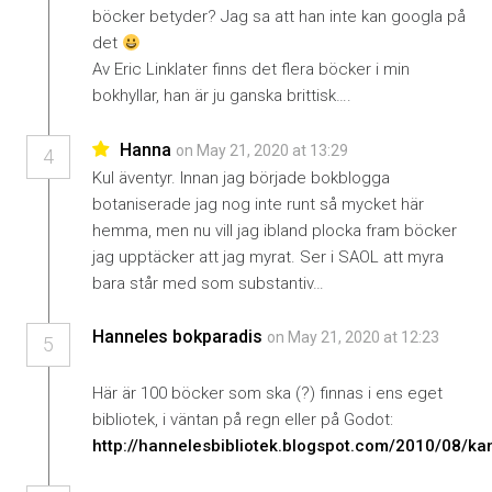
böcker betyder? Jag sa att han inte kan googla på
det
Av Eric Linklater finns det flera böcker i min
bokhyllar, han är ju ganska brittisk….
Hanna
on May 21, 2020 at 13:29
4
Kul äventyr. Innan jag började bokblogga
botaniserade jag nog inte runt så mycket här
hemma, men nu vill jag ibland plocka fram böcker
jag upptäcker att jag myrat. Ser i SAOL att myra
bara står med som substantiv…
Hanneles bokparadis
on May 21, 2020 at 12:23
5
Här är 100 böcker som ska (?) finnas i ens eget
bibliotek, i väntan på regn eller på Godot:
http://hannelesbibliotek.blogspot.com/2010/08/ka