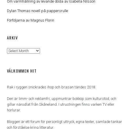
Om varmhållning av levande döda av Isabella Nilsson
Dylan Thomas novell på pappersrulle
Förföljarna av Magnus Florin
ARKIV
Arkiv
VÄLKOMMEN HIT
Rak i ryggen snickrades ihop och brasan tändes 2018.
Den är limm- och reklamfri, uppmuntrar bokköp som kulturstöd, och
gillar närodlat från Skåneland. I utrustningen finns varken TV eller
hörlurar.
Bloggen är ett forum för personligt uttryck, egna texter, samlade tankar
och förståelse kring litteratur.