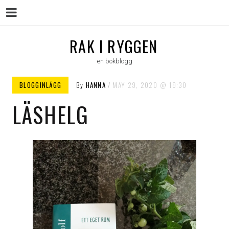
Menu
Skip
RAK I RYGGEN
to
en bokblogg
content
BLOGGINLÄGG
By
HANNA
MAY 29, 2020
19:30
LÄSHELG