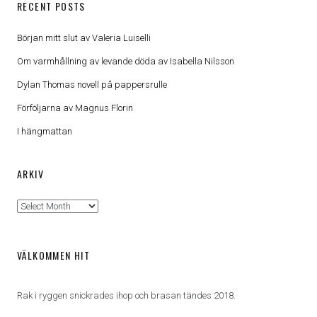
RECENT POSTS
Början mitt slut av Valeria Luiselli
Om varmhållning av levande döda av Isabella Nilsson
Dylan Thomas novell på pappersrulle
Förföljarna av Magnus Florin
I hängmattan
ARKIV
Arkiv
VÄLKOMMEN HIT
Rak i ryggen snickrades ihop och brasan tändes 2018.