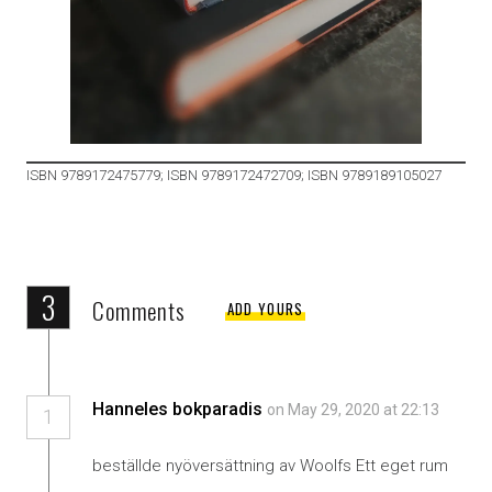
ISBN 9789172475779; ISBN 9789172472709; ISBN 9789189105027
3
Comments
ADD YOURS
Hanneles bokparadis
on May 29, 2020 at 22:13
1
beställde nyöversättning av Woolfs Ett eget rum