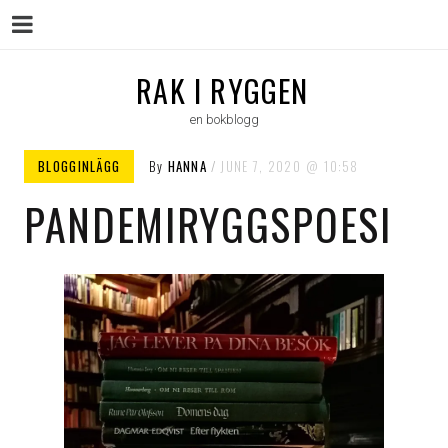
Menu
Skip
RAK I RYGGEN
to
en bokblogg
content
BLOGGINLÄGG
By
HANNA
JUNE 7, 2020
10:58
PANDEMIRYGGSPOESI