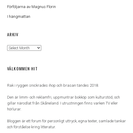
Förföljarna av Magnus Florin
I hängmattan
ARKIV
Arkiv
VÄLKOMMEN HIT
Rak i ryggen snickrades ihop och brasan tändes 2018.
Den är limm- och reklamfri, uppmuntrar bokköp som kulturstöd, och
gillar närodlat från Skåneland. I utrustningen finns varken TV eller
hörlurar.
Bloggen är ett forum för personligt uttryck, egna texter, samlade tankar
och förståelse kring litteratur.