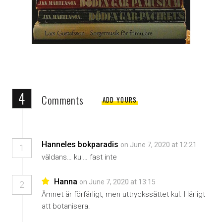
4
Comments
ADD YOURS
Hanneles bokparadis
on June 7, 2020 at 12:21
1
väldans… kul… fast inte
Hanna
on June 7, 2020 at 13:15
2
Ämnet är förfärligt, men uttryckssättet kul. Härligt
att botanisera.