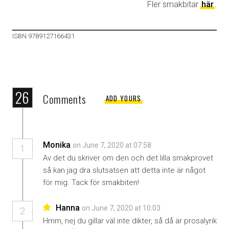
Fler smakbitar
här
.
ISBN 9789127166431
26
Comments
ADD YOURS
Monika
on June 7, 2020 at 07:58
1
Av det du skriver om den och det lilla smakprovet
så kan jag dra slutsatsen att detta inte är något
för mig. Tack för smakbiten!
Hanna
on June 7, 2020 at 10:03
2
Hmm, nej du gillar väl inte dikter, så då är prosalyrik