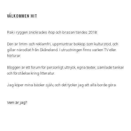
VÄLKOMMEN HIT
Rak i ryggen snickrades ihop och brasan tändes 2018.
Den är limm- och reklamfri, uppmuntrar bokköp som kulturstöd, och
gillar närodlat från Skåneland. I utrustningen finns varken TV eller
hörlurar.
Bloggen är ett forum för personligt uttryck, egna texter, samlade tankar
och förståelse kring litteratur.
Jag köper mina böcker själv, och det tycker jag att alla borde göra.
Vem är jag?