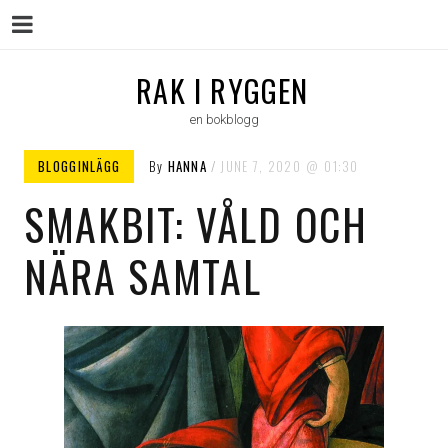
Menu
Skip
RAK I RYGGEN
to
en bokblogg
content
BLOGGINLÄGG
By
HANNA
JUNE 7, 2020
01:30
SMAKBIT: VÅLD OCH
NÄRA SAMTAL