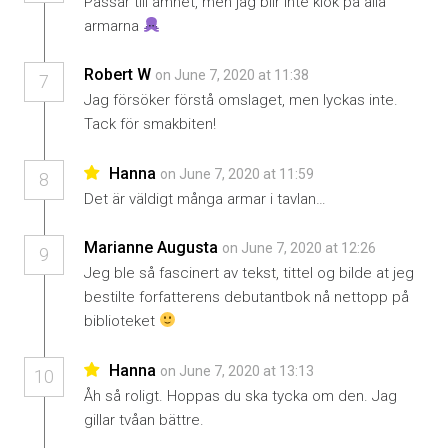
Passar till ämnet, men jag blir inte klok på alla
armarna
Robert W
on June 7, 2020 at 11:38
7
Jag försöker förstå omslaget, men lyckas inte.
Tack för smakbiten!
Hanna
on June 7, 2020 at 11:59
8
Det är väldigt många armar i tavlan…
Marianne Augusta
on June 7, 2020 at 12:26
9
Jeg ble så fascinert av tekst, tittel og bilde at jeg
bestilte forfatterens debutantbok nå nettopp på
biblioteket
Hanna
on June 7, 2020 at 13:13
10
Åh så roligt. Hoppas du ska tycka om den. Jag
gillar tvåan bättre.