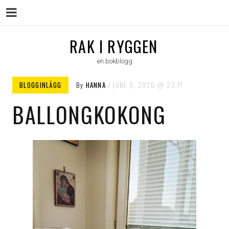
Menu
Skip
RAK I RYGGEN
to
en bokblogg
content
BLOGGINLÄGG
By
HANNA
JUNE 9, 2020
22:11
BALLONGKOKONG