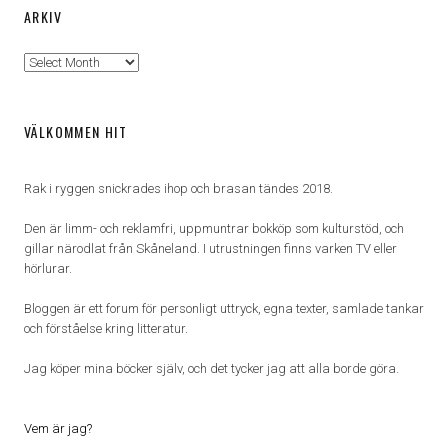
ARKIV
Arkiv
VÄLKOMMEN HIT
Rak i ryggen snickrades ihop och brasan tändes 2018.
Den är limm- och reklamfri, uppmuntrar bokköp som kulturstöd, och
gillar närodlat från Skåneland. I utrustningen finns varken TV eller
hörlurar.
Bloggen är ett forum för personligt uttryck, egna texter, samlade tankar
och förståelse kring litteratur.
Jag köper mina böcker själv, och det tycker jag att alla borde göra.
Vem är jag?