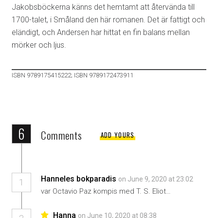
Jakobsböckerna känns det hemtamt att återvända till
1700-talet, i Småland den här romanen. Det är fattigt och
eländigt, och Andersen har hittat en fin balans mellan
mörker och ljus.
ISBN 9789175415222; ISBN 9789172473911
6
Comments
ADD YOURS
Hanneles bokparadis
on June 9, 2020 at 23:02
1
var Octavio Paz kompis med T. S. Eliot…
Hanna
on June 10, 2020 at 08:38