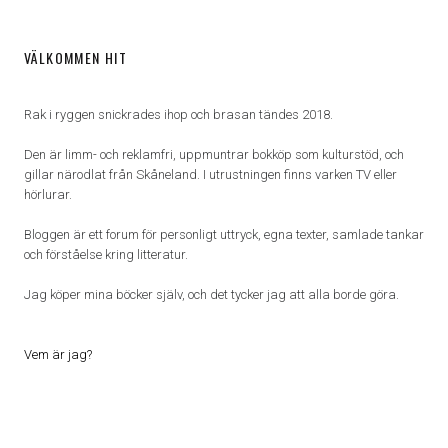
VÄLKOMMEN HIT
Rak i ryggen snickrades ihop och brasan tändes 2018.
Den är limm- och reklamfri, uppmuntrar bokköp som kulturstöd, och
gillar närodlat från Skåneland. I utrustningen finns varken TV eller
hörlurar.
Bloggen är ett forum för personligt uttryck, egna texter, samlade tankar
och förståelse kring litteratur.
Jag köper mina böcker själv, och det tycker jag att alla borde göra.
Vem är jag?