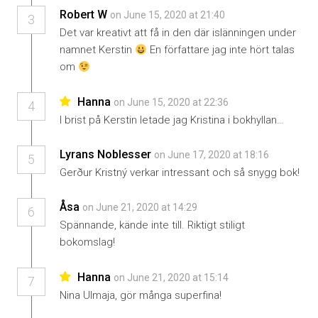
Robert W
on June 15, 2020 at 21:40
3
Det var kreativt att få in den där islänningen under
namnet Kerstin
En författare jag inte hört talas
om
Hanna
on June 15, 2020 at 22:36
4
I brist på Kerstin letade jag Kristina i bokhyllan…
Lyrans Noblesser
on June 17, 2020 at 18:16
5
Gerður Kristný verkar intressant och så snygg bok!
Åsa
on June 21, 2020 at 14:29
6
Spännande, kände inte till. Riktigt stiligt
bokomslag!
Hanna
on June 21, 2020 at 15:14
7
Nina Ulmaja, gör många superfina!