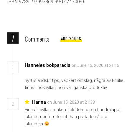
ISBN 9789197993869 99-1474700-0
7
Comments
ADD YOURS
Hanneles bokparadis
on June 15, 2020 at 21:15
1
nytt isländskt tips, vackert omslag, några av Emilie
finns i bokhyllan, hon var ganska produktiv.
Hanna
on June 15, 2020 at 21:38
2
Finast i hyllan, maken fick den för en hundralapp i
Islandsmontern för att han pratade så bra
isländska