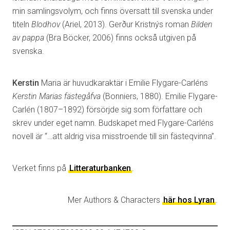
min samlingsvolym, och finns översatt till svenska under
titeln
Blodhov
(Ariel, 2013). Gerður Kristnýs roman
Bilden
av pappa
(Bra Böcker, 2006) finns också utgiven på
svenska.
Kerstin
Maria är huvudkaraktär i Emilie Flygare-Carléns
Kerstin Marias fästegåfva
(Bonniers, 1880). Emilie Flygare-
Carlén (1807–1892) försörjde sig som författare och
skrev under eget namn. Budskapet med Flygare-Carléns
novell är “…att aldrig visa misstroende till sin fästeqvinna”.
Verket finns på
Litteraturbanken
.
Mer Authors & Characters
här hos Lyran
.