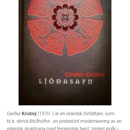
Gerður
Kristný
(1970- ) är en isländsk författare, som
bl.a. skrivit
Blóðhófnir
, en prisbelönt modernisering av en
isländsk skaldsaga med feministisk twist. Verket ingår i