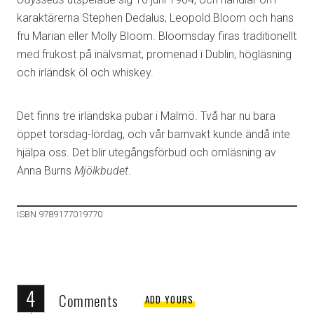
karaktärerna Stephen Dedalus, Leopold Bloom och hans
fru Marian eller Molly Bloom. Bloomsday firas traditionellt
med frukost på inälvsmat, promenad i Dublin, högläsning
och irländsk öl och whiskey.
Det finns tre irländska pubar i Malmö. Två har nu bara
öppet torsdag-lördag, och vår barnvakt kunde ändå inte
hjälpa oss. Det blir utegångsförbud och omläsning av
Anna Burns
Mjölkbudet
.
ISBN 9789177019770
4
Comments
ADD YOURS