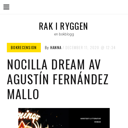
Menu
Skip
RAK I RYGGEN
to
en bokblogg
content
BOKRECENSION
By
HANNA
DECEMBER 11, 2020
12:34
NOCILLA DREAM AV
AGUSTÍN FERNÁNDEZ
MALLO