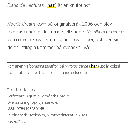
Diario de Lecturas
(
här
) är en knutpunkt.
Nocilla dream
kom på originalspråk 2006 och blev
överraskande en kommersiell succé.
Nocilla experience
kom i svensk översättning nu i november, och den sista
delen i trilogin kommer på svenska i vår.
Romanen
Valborgsmässoafton på Nytorps gärde
(
här
) utgår också
från plats framför traditionellt händelseförlopp.
Titel: Nocilla dream
Författare: Agustín Fernández Mallo
Översättning: Djordje Zarkovic.
ISBN 9789198530148
Publicerad: Stockholm, Nirstedt/litteratur, 2020
Rec-ex? Nix