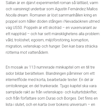
Sällan är en djärvt experimentell roman så lättläst, varm
och vansinnigt underbar som Agustín Fernández Mallos
Nocilla dream
. Romanen är löst sammanhållen kring en
poppel som håller döden stången i Nevadaöknen utmed
väg US50. Poppeln är ett skoträd – en vuxenvariant av
ett nappträd – och har sett mänsklighetens alla problem:
våld, trolöshet, egoism, miljöförstöring, korruption,
migration, vetenskap och hunger. Den kan bara sträcka
rötterna mot vattenådern.
En mosaik av 113 numrerade minikapitel om en till tre
sidor bildar berättelsen. Blandningen påminner om ett
internetflöde med korta, bearbetade texter. En del är
omtolkningar, en del trunkerade. Tjugo kapitel ska vara
samplade rakt av från vetenskaps- och kulturtidskrifter,
och från författare som Duras och Borges. Det finns en
lista i slutet, och en karta över bokens universum – en