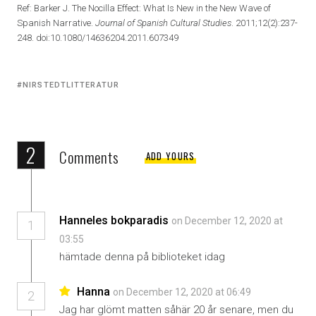
Ref: Barker J. The Nocilla Effect: What Is New in the New Wave of
Spanish Narrative.
Journal of Spanish Cultural Studies
. 2011;12(2):237-
248. doi:10.1080/14636204.2011.607349
Tagged
NIRSTEDTLITTERATUR
with:
2
Comments
ADD YOURS
Hanneles bokparadis
on December 12, 2020 at
1
03:55
hämtade denna på biblioteket idag
Hanna
on December 12, 2020 at 06:49
2
Jag har glömt matten såhär 20 år senare, men du