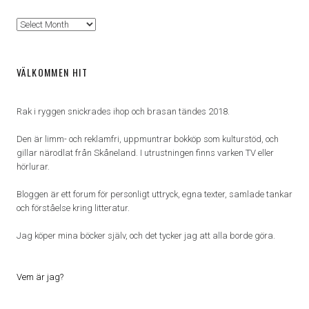
Arkiv
VÄLKOMMEN HIT
Rak i ryggen snickrades ihop och brasan tändes 2018.
Den är limm- och reklamfri, uppmuntrar bokköp som kulturstöd, och
gillar närodlat från Skåneland. I utrustningen finns varken TV eller
hörlurar.
Bloggen är ett forum för personligt uttryck, egna texter, samlade tankar
och förståelse kring litteratur.
Jag köper mina böcker själv, och det tycker jag att alla borde göra.
Vem är jag?