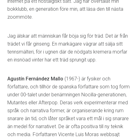
internet på ett nostalgiskt sätt. Jag har övertalat min
bokklubb, en generation före min, att läsa den till nästa
zoommöte.
Jag älskar att människan får böja sig för träd. Det är från
trädet vi får ginseng. En markägare vägrar att sälja sitt
tennsmälteri, för i ugnen där de nödgats kremera morfar
en insnöad vinter har ett träd sprungit upp.
Agustín Fernández Mallo
(1967-) är fysiker och
författare, och tillhör de spanska författare som tog form
under 00-talet under benämningen Nocilla-generationen,
Mutantes eller Afterpop. Deras verk experimenterar med
språk och narrativa former, är organiserande kring rum
snarare än tid, och låter språket vara ett mål i sig snarare
än medel för narrativet. De är ofta positiva till ny teknik
och media. Författaren Vicente Luis Moras webbsajt