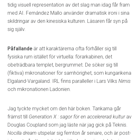
tidig visuell representation av det slag man idag får fram
med AI. Fernández Mallo använder dramatisk ironi i sina
skildringar av den kinesiska kulturen. Läsaren får syn på
sig själv.
Påfallande
är att karaktärerna ofta förhåller sig till
fysiska rum istället för virtuella: förarkabinen, det
obeträdbara templet, bergrummet. De söker sig till
(fiktiva) mikronationer för samhörighet, som kungarikena
Elgaland-Vargaland. IRL finns paralleller i Lars Vilks
Nimis
och mikronationen Ladonien.
Jag tyckte mycket om den här boken. Tankarna går
främst till
Generation X : sagor för en accelererad kultur
av
Douglas Coupland som jag läste när jag gick på Teknis.
Nocilla dream
utspelar sig femton år senare, och är post-