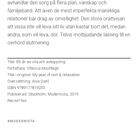
avhandlar den sorg på flera plan, vänskap och
familjeband. Att även de mest imperfekta mänskliga
relationer bär drag av omistlighet. Den stora orättvisan
att vissa inte vill leva sitt liv utan kastar bort det, medan
andra, som vill leva, dör. Tidvis motbjudande läsning till en
oerhörd slutmening.
TItel: Ett år av vila och avkoppling
Författare: Ottessa Moshfegh
Titel i original: My year of rest & relaxation
Översättning: Alva Dahl
ISBN 9789177819233
Publicerad: Stockholm, Modernista, 2019
Rec-ex? Nix
Tagged
MODERNISTA
with: