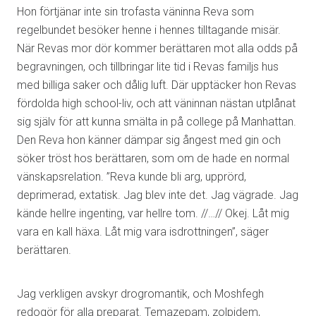
Hon förtjänar inte sin trofasta väninna Reva som
regelbundet besöker henne i hennes tilltagande misär.
När Revas mor dör kommer berättaren mot alla odds på
begravningen, och tillbringar lite tid i Revas familjs hus
med billiga saker och dålig luft. Där upptäcker hon Revas
fördolda high school-liv, och att väninnan nästan utplånat
sig själv för att kunna smälta in på college på Manhattan.
Den Reva hon känner dämpar sig ångest med gin och
söker tröst hos berättaren, som om de hade en normal
vänskapsrelation. ”Reva kunde bli arg, upprörd,
deprimerad, extatisk. Jag blev inte det. Jag vägrade. Jag
kände hellre ingenting, var hellre tom. //…// Okej. Låt mig
vara en kall häxa. Låt mig vara isdrottningen”, säger
berättaren.
Jag verkligen avskyr drogromantik, och Moshfegh
redogör för alla preparat. Temazepam, zolpidem,