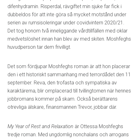
difenhydramin. Risperdal, rävgiftet min sjuke far fick i
dubbeldos för att inte göra så mycket motstånd under
serien av rumsisoleringar under covidvintern 2020/21.
Det tog honom två inneliggande vårdtillfällen med oklar
medvetslöshet innan han blev av med skiten. Moshfeghs
huvudperson tar dem frivilligt.
Det som fördjupar Moshfeghs roman är att hon placerar
den i ett historiskt sammanhang med terrordådet den 11
september. Reva, den trofasta och sympatiska av
karaktärerna, blir omplacerad till tvillingtornen när hennes
jobbromans kommer på skam. Också berättarens
otrevliga älskare, finansmannen Trevor, jobbar där.
My Year of Rest and Relaxation
är Ottessa Moshfeghs
tredje roman. Med ungdomlig nonchalans och arrogans