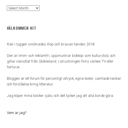
Arkiv
VÄLKOMMEN HIT
Rak i ryggen snickrades ihop och brasan tändes 2018.
Den är limm- och reklamfri, uppmuntrar bokköp som kulturstöd, och
gillar närodlat från Skåneland. I utrustningen finns varken TV eller
hörlurar.
Bloggen är ett forum för personligt uttryck, egna texter, samlade tankar
och förståelse kring litteratur.
Jag köper mina böcker själv, och det tycker jag att alla borde göra.
Vem är jag?