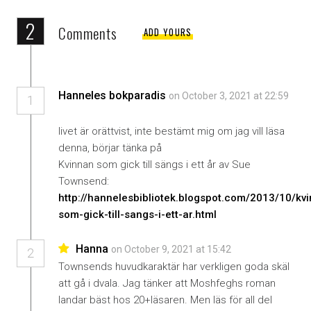
2
Comments
ADD YOURS
Hanneles bokparadis
on October 3, 2021 at 22:59
1
livet är orättvist, inte bestämt mig om jag vill läsa
denna, börjar tänka på
Kvinnan som gick till sängs i ett år av Sue
Townsend:
http://hannelesbibliotek.blogspot.com/2013/10/kv
som-gick-till-sangs-i-ett-ar.html
Hanna
on October 9, 2021 at 15:42
2
Townsends huvudkaraktär har verkligen goda skäl
att gå i dvala. Jag tänker att Moshfeghs roman
landar bäst hos 20+läsaren. Men läs för all del