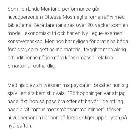
Som i en Linda Montano-performance går
huvudpersonen i Ottessa Moshfeghs roman
all in
med
tabletterna. Berättaren är strax över 20, vacker som en
modell, ekonomiskt fri och har en Ivy Legue-examen i
konstvetenskap. Men hon har nyligen förlorat sina båda
föräldrar, som gett henne materiell trygghet men aldrig
erbjudit henne någon nära känslomässig relation.
Smärtan är outhärdlig.
Med hjälp av sin tveksamma psykiater försätter hon sig
själv i ett års kemisk dvala,. ”Förhoppningen var att jag
hade läkt ihop så pass bra efter ett halvår i ide att jag
hade blivit immun mot smärtsamma minnen”, tänker
huvudpersonen när hon på försök stiger upp till ytan på
nyårsafton.