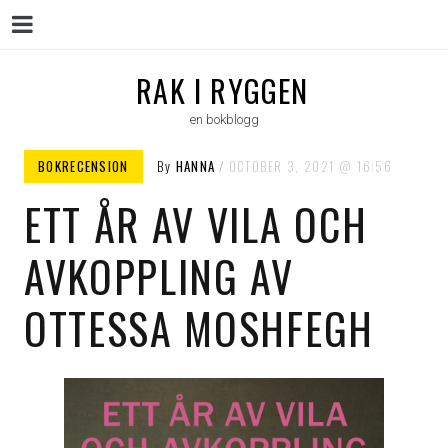
Menu
Skip
RAK I RYGGEN
to
en bokblogg
content
BOKRECENSION
By
HANNA
OCTOBER 3, 2021
16:56
ETT ÅR AV VILA OCH
AVKOPPLING AV
OTTESSA MOSHFEGH