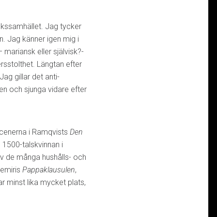
ukssamhället. Jag tycker
n. Jag känner igen mig i
mariansk eller självisk?-
rsstolthet. Längtan efter
ag gillar det anti-
den och sjunga vidare efter
sscenerna i Ramqvists
Den
 1500-talskvinnan i
av de många hushålls- och
hemiris
Pappaklausulen
,
r minst lika mycket plats,