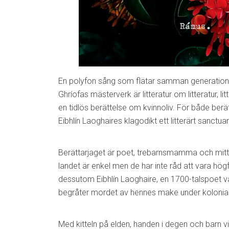
En polyfon sång som flätar samman generatione
Ghríofas mästerverk är litteratur om litteratur, l
en tidlös berättelse om kvinnoliv. För både berät
Eibhlín Laoghaires klagodikt ett litterärt sanctua
Berättarjaget är poet, trebarnsmamma och mitt 
landet är enkel men de har inte råd att vara högf
dessutom Eibhlín Laoghaire, en 1700-talspoet
begråter mordet av hennes make under kolonialt
Med kitteln på elden, handen i degen och barn vid