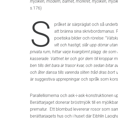
mjölken, modern, barnet, mörkret, mjölken, mjöl
s.176)
S
pråket är särpräglat och så underba
att bränna sina skrivbordsmanus. 
poetiska bilder och rörelse: ”
Vätsk
vilt och hastigt, slår upp dörrar ut
privata rum, hittar varje kvarglömt plagg: de som är
kasserade. Vattnet ler och gör dem till kroppar
ben tills det bara är trasor kvar, och sedan bitar 
och åter dansa tills varenda sliten tråd dras bort 
är suggestiva upprepningar och språk som kors
Parallellismerna och ask-i-ask-konstruktionen upp
Berättarjaget donerar bröstmjölk till en mjölkban
prematur. Ett blombud levererar rosor som samt
berättarjagets hus och i huset där Eibhlín Laogha