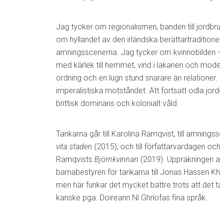
Jag tycker om regionalismen, banden till jordbr
om hyllandet av den irländska berättartraditione
amningsscenerna. Jag tycker om kvinnobilden – 
med kärlek till hemmet, vind i lakanen och mode
ordning och en lugn stund snarare än relationer. J
imperalistiska motståndet. Att fortsatt odla jor
brittisk dominans och kolonialt våld.
Tankarna går till Karolina Ramqvist, till amning
vita staden
(2015), och till författarvardagen och
Ramqvists
Björnkvinnan
(2019). Uppräkningen 
barnabestyren för tankarna till Jonas Hassen K
men här funkar det mycket bättre trots att det ta
kanske pga. Doireann Ní Ghríofas fina språk.