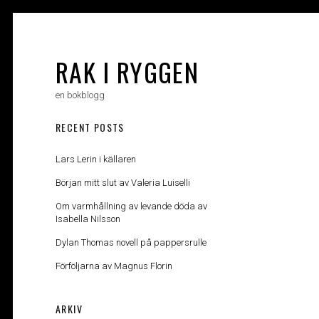
Skip
to
content
RAK I RYGGEN
en bokblogg
RECENT POSTS
Lars Lerin i källaren
Början mitt slut av Valeria Luiselli
Om varmhållning av levande döda av
Isabella Nilsson
Dylan Thomas novell på pappersrulle
Förföljarna av Magnus Florin
ARKIV