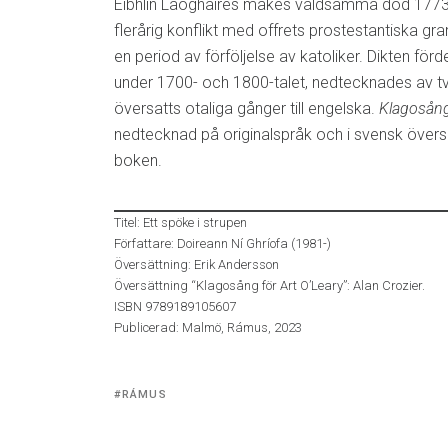
Eibhlín Laoghaires makes våldsamma död 1773
flerårig konflikt med offrets prostestantiska g
en period av förföljelse av katoliker. Dikten förde
under 1700- och 1800-talet, nedtecknades av tv
översatts otaliga gånger till engelska.
Klagosång
nedtecknad på originalspråk och i svensk översät
boken.
Titel: Ett spöke i strupen
Författare: Doireann Ní Ghríofa (1981-)
Översättning: Erik Andersson
Översättning “Klagosång för Art O’Leary”: Alan Crozier.
ISBN 9789189105607
Publicerad: Malmö, Rámus, 2023
Tagged
RÁMUS
with: