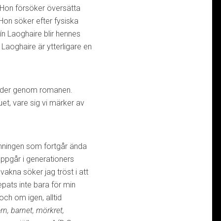
t. Hon försöker översätta
 Hon söker efter fysiska
ín Laoghaire blir hennes
n Laoghaire är ytterligare en
ljuder genom romanen.
uet, vare sig vi märker av
mningen som fortgår ända
 uppgår i generationers
vakna söker jag tröst i att
epats inte bara för min
ch om igen, alltid
n, barnet, mörkret,