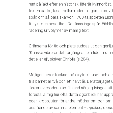
runt på jakt efter en historisk, litterär kvinnorös
texten bättre, läsa mellan raderna i gamla brev.
spår, om så bara skärvor. 1700-talspoeten Eibhl
tillflykt och besatthet. Det finns inga spår: Eibhlí
radering ur volymer av manlig text.
Gränserna för tid och plats suddas ut och gen
”Kanske vibrerar det förgångna hela tiden inuti n
det eller ej”, skriver Ghríofa (s.204).
Möjligen beror töcknet på oxytocinruset och a
tills barnet är två och ett halvt år. Berättarjaget
länkar av moderskap: ”Ibland när jag tvingas att 
föreställa mig hur ofta detta ögonblick har uppr
egen kropp, utan för andra mödrar om och om o
bestående av samma element –
mjölken, moder