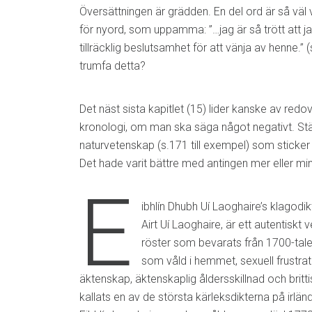
Översättningen är grädden. En del ord är så väl
för nyord, som uppamma: ”…jag är så trött att 
tillräcklig beslutsamhet för att vänja av henne.” 
trumfa detta?
Det näst sista kapitlet (15) lider kanske av redo
kronologi, om man ska säga något negativt. Ställv
naturvetenskap (s.171 till exempel) som sticker 
Det hade varit bättre med antingen mer eller m
E
ibhlín Dhubh Uí Laoghaire’s klagod
Airt Uí Laoghaire, är ett autentiskt 
röster som bevarats från 1700-tale
som våld i hemmet, sexuell frustra
äktenskap, äktenskaplig åldersskillnad och britti
kallats en av de största kärleksdikterna på irlä