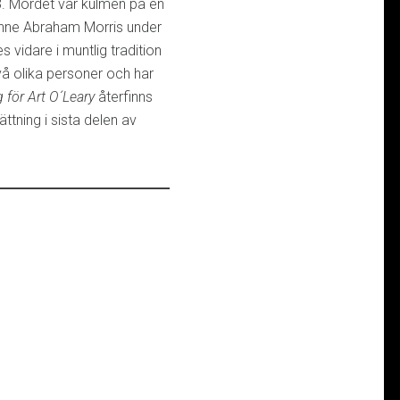
. Mordet var kulmen på en
ranne Abraham Morris under
s vidare i muntlig tradition
å olika personer och har
 för Art O´Leary
återfinns
tning i sista delen av