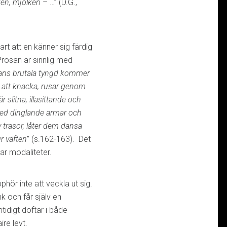
ken, mjölken
– …” (D.G.,
rt att en känner sig färdig
Prosan är sinnlig med
ans brutala tyngd kommer
an att knacka, rusar genom
 slitna, illasittande och
 med dinglande armar och
av trasor, låter dem dansa
ur väften
” (s.162-163). Det
ar modaliteter.
hör inte att veckla ut sig.
k och får själv en
idigt doftar i både
ire levt.