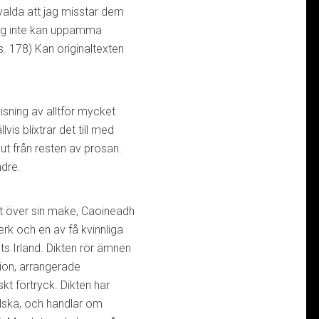
 valda att jag misstar dem
jag inte kan uppamma
(s. 178) Kan originaltexten
visning av alltför mycket
is blixtrar det till med
ut från resten av prosan.
indre.
ikt över sin make, Caoineadh
verk och en av få kvinnliga
ts Irland. Dikten rör ämnen
tion, arrangerade
skt förtryck. Dikten har
ndska, och handlar om