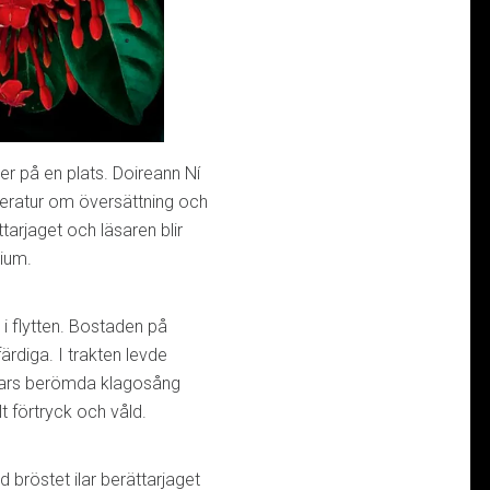
r på en plats. Doireann Ní
itteratur om översättning och
tarjaget och läsaren blir
rium.
i flytten. Bostaden på
ärdiga. I trakten levde
 vars berömda klagosång
 förtryck och våld.
 bröstet ilar berättarjaget