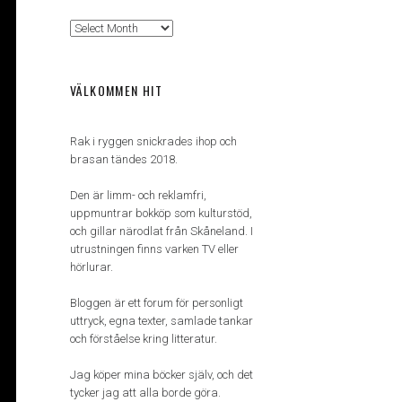
Arkiv
VÄLKOMMEN HIT
Rak i ryggen snickrades ihop och
brasan tändes 2018.
Den är limm- och reklamfri,
uppmuntrar bokköp som kulturstöd,
och gillar närodlat från Skåneland. I
utrustningen finns varken TV eller
hörlurar.
Bloggen är ett forum för personligt
uttryck, egna texter, samlade tankar
och förståelse kring litteratur.
Jag köper mina böcker själv, och det
tycker jag att alla borde göra.