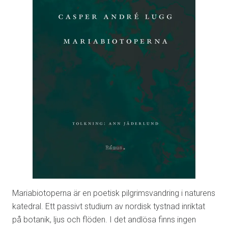
Mariabiotoperna är en poetisk pilgrimsvandring i naturens
katedral. Ett passivt studium av nordisk tystnad inriktat
på botanik, ljus och flöden. I det andlösa finns ingen