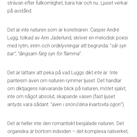
strävan efter fullkomlighet, bara här och nu. Ljuset verkar
på avstånd.
Det är inte naturen som är konstnären. Casper André
Lugg, tolkad av Ann Jäderlund, skriver en melodisk poesi
med rytm, inrim och ordklyvningar att begrunda: ”
sår syn
bar”
; ”
långsam färg syn för flamma
”.
Det är lättare att peka på vad Luggs dikt
inte
är. Inte
panteism även om naturen rymmer ljuset. Det handlar
om diktjagens närvarande blick på naturen, mötet självt,
inte om något absolut, skapande väsen (fast ljuset
antyds vara sådant: ”
även i snön
//
dina kvartsvita ögon
”).
Det är heller inte den romantiskt besjälade naturen. Det
organiska är bortom individen – det komplexa nätverket,