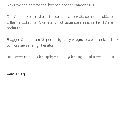
Rak i ryggen snickrades ihop och brasan tändes 2018.
Den är limm- och reklamfri, uppmuntrar bokköp som kulturstöd, och
gillar närodlat från Skåneland. I utrustningen finns varken TV eller
hörlurar.
Bloggen är ett forum för personligt uttryck, egna texter, samlade tankar
och förståelse kring litteratur.
Jag köper mina böcker själv, och det tycker jag att alla borde göra.
Vem är jag?
Proudly powered by WordPress
|
Theme: Patch Lite by
Pixelgrade
.