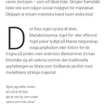
väven, biotopen – som ett lånat hölje. Skogen framställs
heller inte som någon social möjlighet för människan.
Diktjaget är ensam människa bland tusen andra blad.
D
et finns ingen nyckel till titeln,
Mariabiotoperna
,
inget för- eller efterord.
Inget pekar tydligt på Marias helgonskap,
eviga jungfrudom eller förbön för de
trogna på jorden, men ordet
bön
återkommer. En kan
föreställa sig att raderna rymmer den traditionella
uppfattningen av Maria som förlåtande jämfört med
medeltidens stränga majestät:
”Björk
jag håller rösten
din eld är för klar
det är inte du som viskar
värme som inte vitnar”