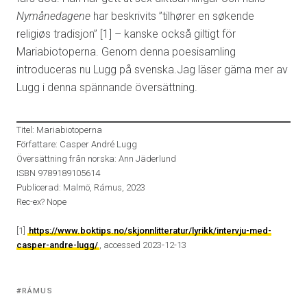
Nymånedagene
har beskrivits ”tilhører en søkende
religiøs tradisjon” [1] – kanske också giltigt för
Mariabiotoperna. Genom denna poesisamling
introduceras nu Lugg på svenska.Jag läser gärna mer av
Lugg i denna spännande översättning.
Titel: Mariabiotoperna
Författare: Casper André Lugg
Översättning från norska: Ann Jäderlund
ISBN 9789189105614
Publicerad: Malmö, Rámus, 2023
Rec-ex? Nope
[1]
https://www.boktips.no/skjonnlitteratur/lyrikk/intervju-med-
casper-andre-lugg/
, accessed 2023-12-13
Tagged
RÁMUS
with: