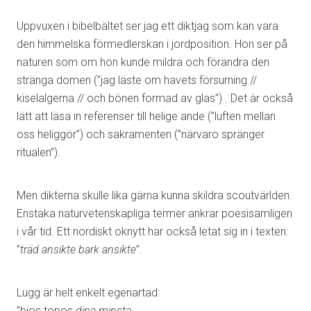
Uppvuxen i bibelbältet ser jag ett diktjag som kan vara
den himmelska förmedlerskan i jordposition. Hon ser på
naturen som om hon kunde mildra och förändra den
stränga domen (”jag läste om havets försurning //
kiselalgerna // och bönen formad av glas”) . Det är också
lätt att läsa in referenser till helige ande (”luften mellan
oss heliggör”) och sakramenten (”närvaro spränger
ritualen”).
Men dikterna skulle lika gärna kunna skildra scoutvärlden.
Enstaka naturvetenskapliga termer ankrar poesisamligen
i vår tid. Ett nordiskt oknytt har också letat sig in i texten:
”
träd ansikte bark ansikte
”.
Lugg är helt enkelt egenartad:
”bios topos
dina minsta