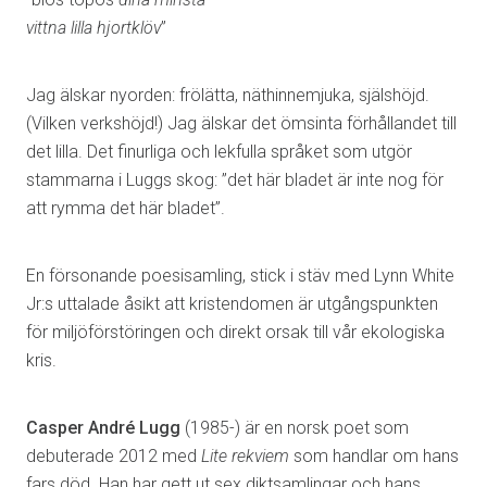
vittna lilla hjortklöv
”
Jag älskar nyorden: frölätta, näthinnemjuka, själshöjd.
(Vilken verkshöjd!) Jag älskar det ömsinta förhållandet till
det lilla. Det finurliga och lekfulla språket som utgör
stammarna i Luggs skog: ”det här bladet är inte nog för
att rymma det här bladet”.
En försonande poesisamling, stick i stäv med Lynn White
Jr:s uttalade åsikt att kristendomen är utgångspunkten
för miljöförstöringen och direkt orsak till vår ekologiska
kris.
Casper André Lugg
(1985-) är en norsk poet som
debuterade 2012 med
Lite rekviem
som handlar om hans
fars död. Han har gett ut sex diktsamlingar och hans