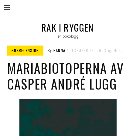
Menu
Skip
RAK I RYGGEN
to
en bokblogg
content
BOKRECENSION
By
HANNA
DECEMBER 13, 2023
15:12
MARIABIOTOPERNA AV
CASPER ANDRÉ LUGG