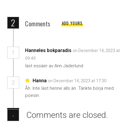
2
Comments
ADD YOURS
Hanneles bokparadis
on December 14, 2023 at
1
09:49
läst essäer av Ann Jäderlund
Hanna
on December 14, 2023 at 17:30
2
Åh. Inte läst henne alls än. Tänkte börja med
poesin.
Comments are closed.
·