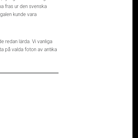
a fras ur den svenska
rgalen kunde vara
de redan lärda. Vi vanliga
tta på valda foton av antika