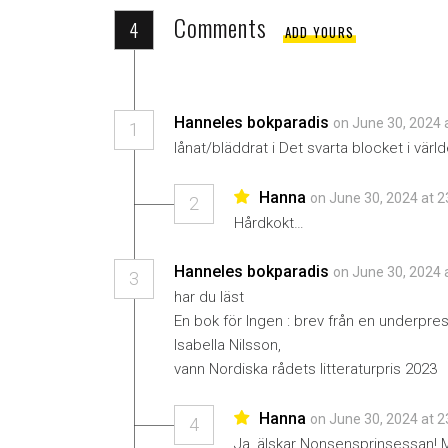
Comments
4
ADD YOURS
Hanneles bokparadis
on June 30, 2024 
1
lånat/bläddrat i Det svarta blocket i vä
Hanna
on June 30, 2024 at 
2
Hårdkokt…
Hanneles bokparadis
on June 30, 2024 
3
har du läst
En bok för Ingen : brev från en underpr
Isabella Nilsson,
vann Nordiska rådets litteraturpris 2023
Hanna
on June 30, 2024 at 
4
Ja, älskar Nonsensprinsessan! 