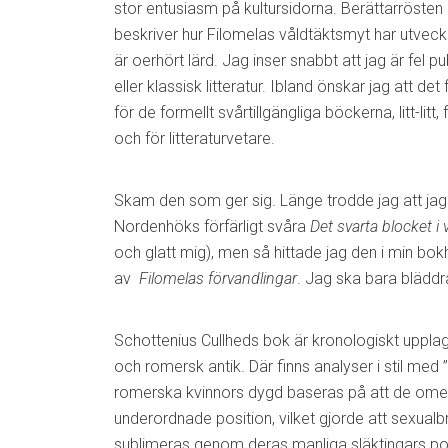
stor entusiasm på kultursidorna. Berättarrösten ä
beskriver hur Filomelas våldtäktsmyt har utveck
är oerhört lärd. Jag inser snabbt att jag är fel pu
eller klassisk litteratur. Ibland önskar jag att d
för de formellt svårtillgängliga böckerna, litt-litt, 
och för litteraturvetare.
Skam den som ger sig. Länge trodde jag att ja
Nordenhöks förfärligt svåra
Det svarta blocket i 
och glatt mig), men så hittade jag den i min bokh
av
Filomelas förvandlingar
. Jag ska bara bläddra l
Schottenius Cullheds bok är kronologiskt uppla
och romersk antik. Där finns analyser i stil med ”
romerska kvinnors dygd baseras på att de omed
underordnade position, vilket gjorde att sexua
sublimeras genom deras manliga släktingars poli