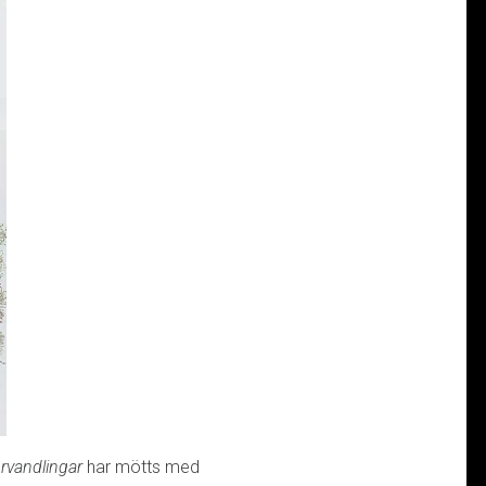
örvandlingar
har mötts med