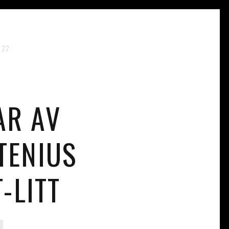
:22
AR AV
TENIUS
-LITT