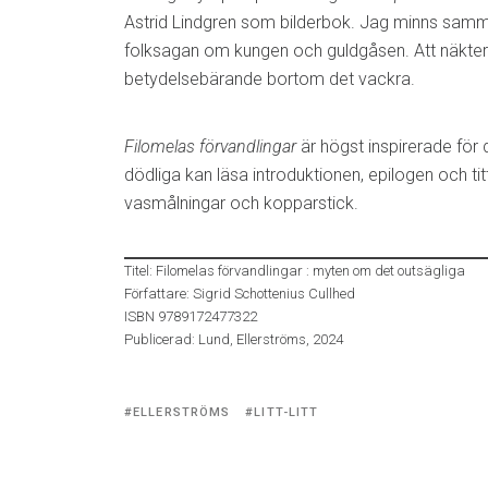
Astrid Lindgren som bilderbok. Jag minns samm
folksagan om kungen och guldgåsen. Att näkte
betydelsebärande bortom det vackra.
Filomelas förvandlingar
är högst inspirerade för 
dödliga kan läsa introduktionen, epilogen och ti
vasmålningar och kopparstick.
Titel: Filomelas förvandlingar : myten om det outsägliga
Författare: Sigrid Schottenius Cullhed
ISBN 9789172477322
Publicerad: Lund, Ellerströms, 2024
Tagged
ELLERSTRÖMS
LITT-LITT
with: