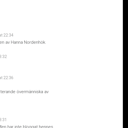
at 22:34
rlden av Hanna Nordenhök.
23:32
at 22:36
esterande övermänniska av
23:31
Men har inte bloggat hennes