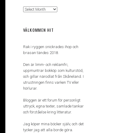
Arkiv
VÄLKOMMEN HIT
Rak i ryggen snickrades ihop och
brasan tändes 2018.
Den är limm- och reklamfri,
uppmuntrar bokköp som kulturstöd,
och gillar närodlat från Skåneland. I
utrustningen finns varken TV eller
hörlurar.
Bloggen är ett forum för personligt
uttryck, egna texter, samlade tankar
och förståelse kring litteratur.
Jag köper mina böcker själv, och det
tycker jag att alla borde göra.