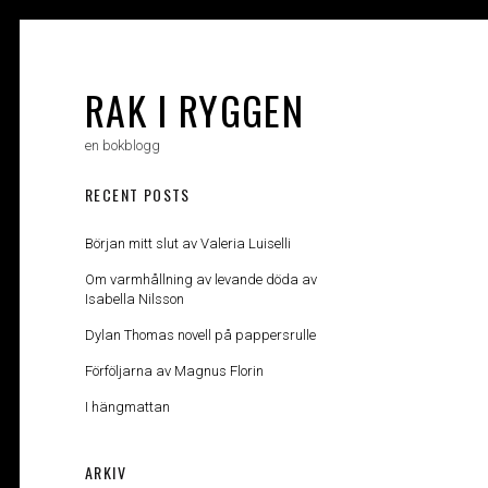
Skip
to
content
RAK I RYGGEN
en bokblogg
RECENT POSTS
Början mitt slut av Valeria Luiselli
Om varmhållning av levande döda av
Isabella Nilsson
Dylan Thomas novell på pappersrulle
Förföljarna av Magnus Florin
I hängmattan
ARKIV