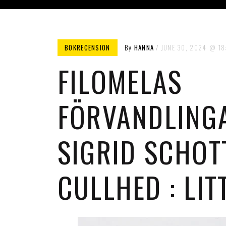
BOKRECENSION
By
HANNA
JUNE 30, 2024
18
FILOMELAS
FÖRVANDLING
SIGRID SCHOT
CULLHED : LITT