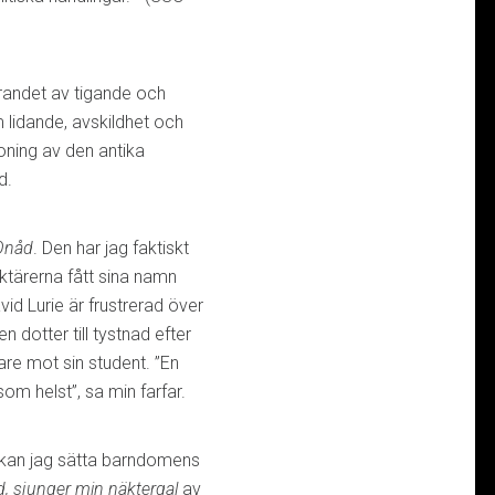
erandet av tigande och
lidande, avskildhet och
oning av den antika
d.
Onåd
. Den har jag faktiskt
raktärerna fått sina namn
d Lurie är frustrerad över
dotter till tystnad efter
are mot sin student. ”En
om helst”, sa min farfar.
t kan jag sätta barndomens
d, sjunger min näktergal
av