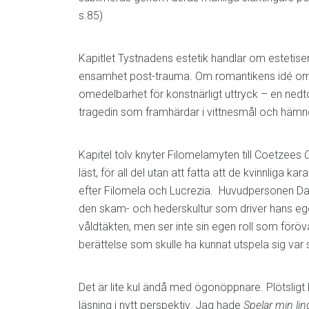
s.85)
Kapitlet Tystnadens estetik handlar om estetis
ensamhet post-trauma. Om romantikens idé om 
omedelbarhet för konstnärligt uttryck – en nedt
tragedin som framhärdar i vittnesmål och hämn
Kapitel tolv knyter Filomelamyten till Coetzees
läst, för all del utan att fatta att de kvinnliga ka
efter Filomela och Lucrezia. Huvudpersonen Davi
den skam- och hederskultur som driver hans egen 
våldtäkten, men ser inte sin egen roll som föröv
berättelse som skulle ha kunnat utspela sig var s
Det är lite kul ändå med ögonöppnare. Plötslig
läsning i nytt perspektiv. Jag hade
Spelar min lin