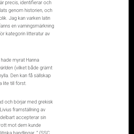
r precis, identifierar och
lats genom historien, och
blik. Jag kan varken latin
et fanns en varningsmärkning
för kategorin litteratur av
g hade myrat Hanna
världen
(vilket både grämt
ylla. Den kan få sällskap
ite till först.
gd och börjar med grekisk
Livius framställning av
elbart accepterar sin
lbrott mot dem kunde
tiska handlingar. ” (SSC